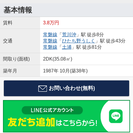
基本情報
賃料
3.8万円
常磐線
「
荒川沖
」駅 徒歩8分
交通
常磐線
「
ひたち野うしく
」駅 徒歩43分
常磐線
「
土浦
」駅 徒歩81分
間取り(面積)
2DK(35.08㎡)
築年月
1987年 10月(築38年)
お問い合わせ(無料)