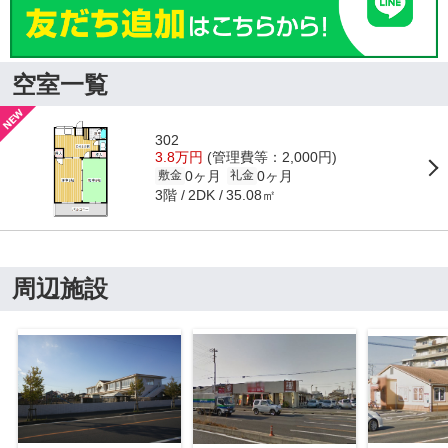
空室一覧
302
3.8万円
(管理費等：2,000円)
0ヶ月
0ヶ月
敷金
礼金
3階
35.08㎡
2DK
周辺施設