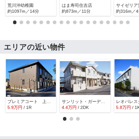
荒川沖幼稚園
はま寿司住吉店
サイゼリア
約1097m／14分
約873m／11分
約316m／
エリアの近い物件
プレミアコート 上高津
サンリット・ガーデンＡ
5.9
万
円
/ 1R
4.4
万
円
/ 2DK
5.8
万
円
/ 1