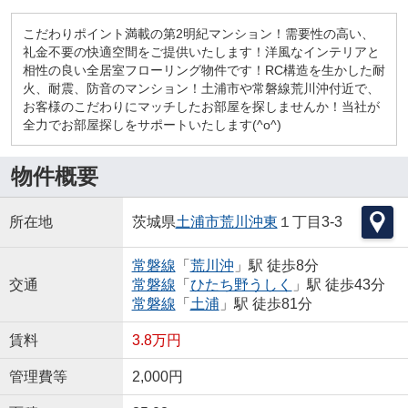
こだわりポイント満載の第2明紀マンション！需要性の高い、
礼金不要の快適空間をご提供いたします！洋風なインテリアと
相性の良い全居室フローリング物件です！RC構造を生かした耐
火、耐震、防音のマンション！土浦市や常磐線荒川沖付近で、
お客様のこだわりにマッチしたお部屋を探しませんか！当社が
全力でお部屋探しをサポートいたします(^o^)
物件概要
所在地
茨城県
土浦市
荒川沖東
１丁目3-3
常磐線
「
荒川沖
」駅 徒歩8分
交通
常磐線
「
ひたち野うしく
」駅 徒歩43分
常磐線
「
土浦
」駅 徒歩81分
賃料
3.8万円
管理費等
2,000円