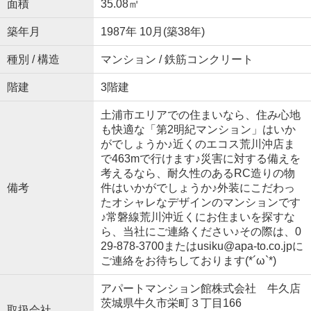
面積
35.08㎡
築年月
1987年 10月(築38年)
種別 / 構造
マンション / 鉄筋コンクリート
階建
3階建
土浦市エリアでの住まいなら、住み心地
も快適な「第2明紀マンション」はいか
がでしょうか♪近くのエコス荒川沖店ま
で463mで行けます♪災害に対する備えを
考えるなら、耐久性のあるRC造りの物
備考
件はいかがでしょうか♪外装にこだわっ
たオシャレなデザインのマンションです
♪常磐線荒川沖近くにお住まいを探すな
ら、当社にご連絡ください♪その際は、0
29-878-3700またはusiku@apa-to.co.jpに
ご連絡をお待ちしております(*´ω`*)
アパートマンション館株式会社 牛久店
茨城県牛久市栄町３丁目166
取扱会社