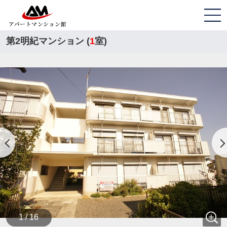
第2明紀マンション (
1
室)
1 / 16