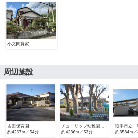
小文間貸家
周辺施設
吉田保育園
チューリップ幼稚園第二
約4267m／54分
約4236m／53分
約3584m／