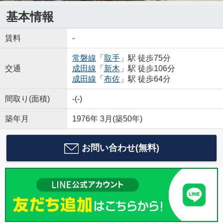
基本情報
賃料
-
常磐線
「
取手
」駅 徒歩75分
交通
成田線
「
新木
」駅 徒歩106分
成田線
「
布佐
」駅 徒歩64分
間取り(面積)
-(-)
築年月
1976年 3月(築50年)
お問い合わせ(無料)