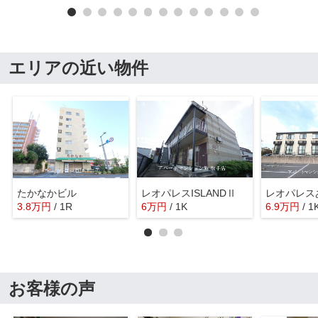
エリアの近い物件
たかなかビル
レオパレスISLANDⅡ
レオパレス
3.8
万
円
/ 1R
6
万
円
/ 1K
6.9
万
円
/ 1
お客様の声