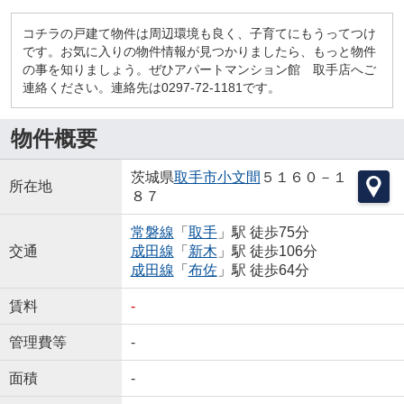
コチラの戸建て物件は周辺環境も良く、子育てにもうってつけ
です。お気に入りの物件情報が見つかりましたら、もっと物件
の事を知りましょう。ぜひアパートマンション館 取手店へご
連絡ください。連絡先は0297-72-1181です。
物件概要
茨城県
取手市
小文間
５１６０－１
所在地
８７
常磐線
「
取手
」駅 徒歩75分
交通
成田線
「
新木
」駅 徒歩106分
成田線
「
布佐
」駅 徒歩64分
賃料
-
管理費等
-
面積
-