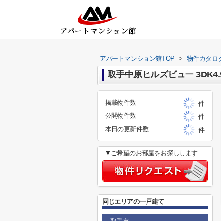
アパートマンション館TOP
>
物件カタロ
取手中原ヒルズビュー 3DK4.
掲載物件数
件
公開物件数
件
本日の更新件数
件
▼ご希望のお部屋をお探しします
同じエリアの一戸建て
取手市