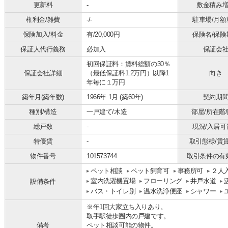
更新料
-
敷金積み
権利金/雑費
-/-
駐車場/月額
保険加入/料金
有/20,000円
保険名/保険
保証人代行義務
必加入
保証会
初回保証料：賃料総額の30％
保証会社詳細
（最低保証料1.2万円）以降1
向き
年毎に１万円
築年月(築年数)
1966年 1月 (築60年)
契約期
種別/構造
一戸建て/木造
部屋/所在階
総戸数
-
現況/入居可
特優賃
-
取引態様/賃
物件番号
101573744
取引条件の有
ペット相談
ペット飼育可
事務所可
２人
室内洗濯機置場
フローリング
井戸水道
設備条件
バス・トイレ別
温水洗浄便座
シャワー
※年1回大家立ち入りあり。
取手駅徒歩圏内の戸建です。
備考
ペット相談可能の物件。