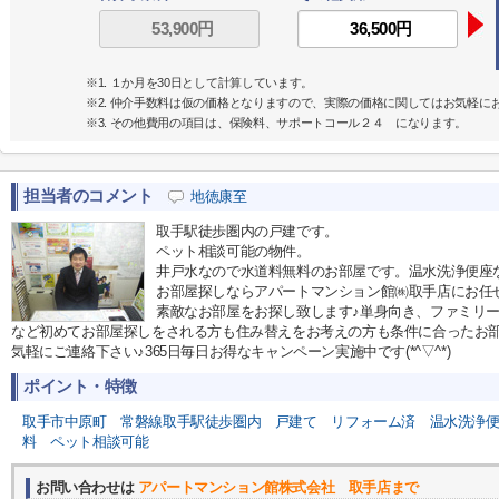
※1. １か月を30日として計算しています。
※2. 仲介手数料は仮の価格となりますので、実際の価格に関してはお気軽に
※3. その他費用の項目は、保険料、サポートコール２４ になります。
担当者のコメント
地徳康至
取手駅徒歩圏内の戸建です。
ペット相談可能の物件。
井戸水なので水道料無料のお部屋です。温水洗浄便座
お部屋探しならアパートマンション館㈱取手店にお任せ下さ
素敵なお部屋をお探し致します♪単身向き、ファミリ
など初めてお部屋探しをされる方も住み替えをお考えの方も条件に合ったお部屋
気軽にご連絡下さい♪365日毎日お得なキャンペーン実施中です(*^▽^*)
ポイント・特徴
取手市中原町
常磐線取手駅徒歩圏内
戸建て
リフォーム済
温水洗浄
料
ペット相談可能
お問い合わせは
アパートマンション館株式会社 取手店まで