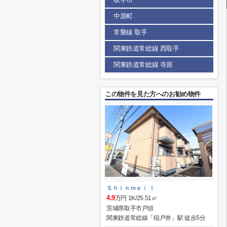
中原町
常磐線 取手
関東鉄道常総線 西取手
関東鉄道常総線 寺原
この物件を見た方へのお勧め物件
Ｓｈｉｎｍｅｉ Ⅰ
4.9
万円 1K/25.51㎡
茨城県取手市戸頭
関東鉄道常総線「稲戸井」駅 徒歩5分