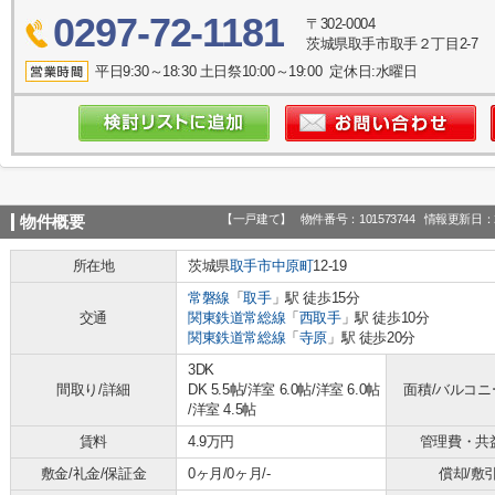
0297-72-1181
〒302-0004
茨城県取手市取手２丁目2-7
平日9:30～18:30 土日祭10:00～19:00 定休日:水曜日
【一戸建て】
物件番号：101573744
情報更新日：2
物件概要
所在地
茨城県
取手市
中原町
12-19
常磐線
「
取手
」駅 徒歩15分
交通
関東鉄道常総線
「
西取手
」駅 徒歩10分
関東鉄道常総線
「
寺原
」駅 徒歩20分
3DK
間取り/詳細
DK 5.5帖
/
洋室 6.0帖
/
洋室 6.0帖
面積/バルコニ
/
洋室 4.5帖
賃料
4.9万円
管理費・共
敷金/礼金/保証金
0ヶ月/0ヶ月/-
償却/敷