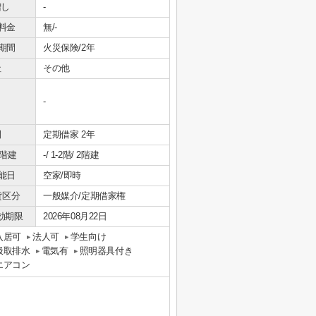
増し
-
料金
無/-
期間
火災保険/2年
社
その他
-
間
定期借家 2年
/階建
-/ 1-2階/ 2階建
能日
空家/即時
貸区分
一般媒介/定期借家権
効期限
2026年08月22日
入居可
法人可
学生向け
汲取排水
電気有
照明器具付き
エアコン