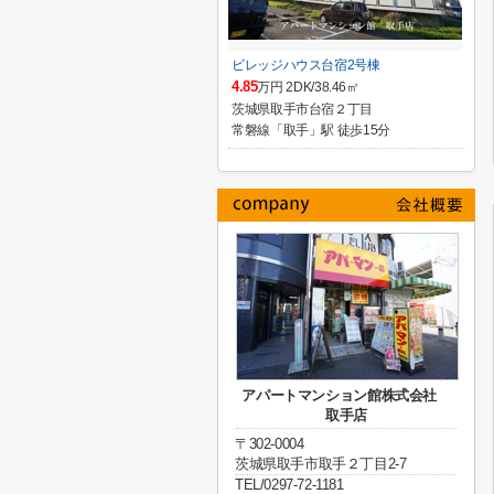
ビレッジハウス台宿2号棟
4.85
万円 2DK/38.46㎡
茨城県取手市台宿２丁目
常磐線「取手」駅 徒歩15分
アパートマンション館株式会社
取手店
〒302-0004
茨城県取手市取手２丁目2-7
TEL/0297-72-1181