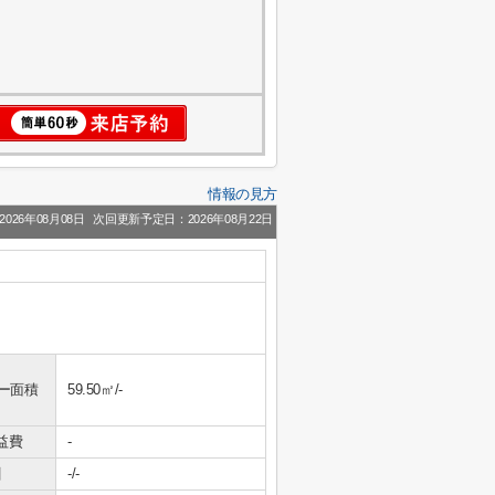
情報の見方
026年08月08日
次回更新予定日：2026年08月22日
ー面積
59.50㎡/-
益費
-
引
-/-