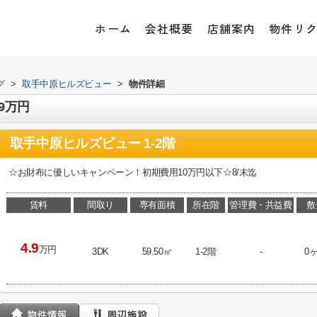
ホーム
会社概要
店舗案内
物件リ
グ
>
取手中原ヒルズビュー
>
物件詳細
9万円
取手中原ヒルズビュー 1-2階
☆お財布に優しいキャンペーン！初期費用10万円以下☆8/末迄
賃料
間取り
専有面積
所在階
管理費・共益費
敷
4.9
万円
3DK
59.50㎡
1-2階
-
0