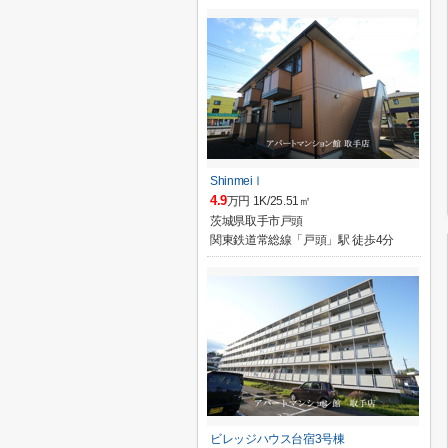
ShinmeiⅠ
4.9
万円 1K/25.51㎡
茨城県取手市戸頭
関東鉄道常総線「戸頭」駅 徒歩4分
ビレッジハウス台宿3号棟