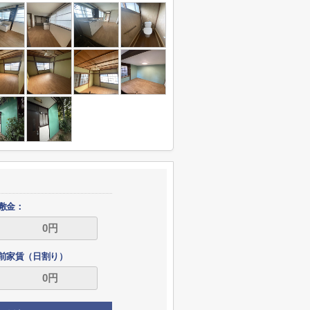
敷金：
前家賃（日割り）