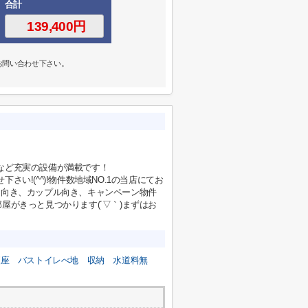
合計
お問い合わせ下さい。
など充実の設備が満載です！
い!(^^)!物件数地域NO.1の当店にてお
ー向き、カップル向き、キャンペーン物件
がきっと見つかります(´▽｀)まずはお
便座
バストイレべ地
収納
水道料無