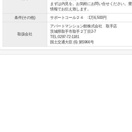
まずは内見を。お気軽にお問い合せください。豊
情報でお伝え致します。
条件(その他)
サポートコール２４ :1万6,500円
アパートマンション館株式会社 取手店
茨城県取手市取手２丁目2-7
取扱会社
TEL:0297-72-1181
国土交通大臣 (6) 第5966号