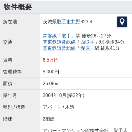
物件概要
所在地
茨城県
取手市
井野
823-4
常磐線
「
取手
」駅 徒歩26～27分
交通
関東鉄道常総線
「
西取手
」駅 徒歩34分
関東鉄道常総線
「
寺原
」駅 徒歩41分
賃料
6.5万円
管理費等
5,000円
面積
26.08㎡
築年月
2004年 8月(築22年)
種別 / 構造
アパート / 木造
階建
2階建
アパートマンション館株式会社 取手店