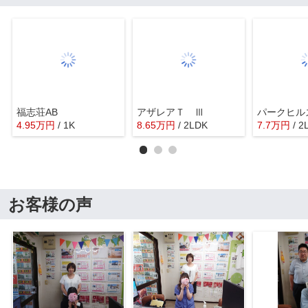
福志荘AB
アザレアＴ Ⅲ
4.95
万
円
/ 1K
8.65
万
円
/ 2LDK
7.7
万
円
/ 2
お客様の声