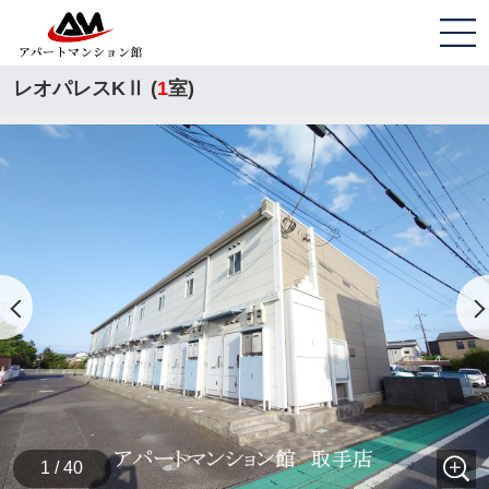
レオパレスKⅡ (
1
室)
1 / 40