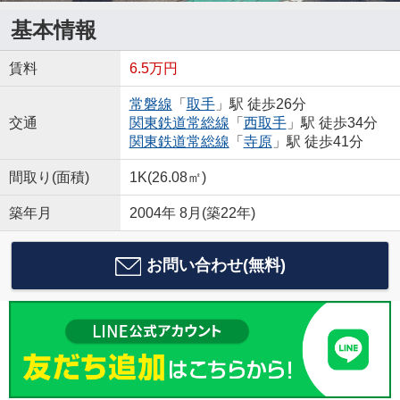
基本情報
賃料
6.5万円
常磐線
「
取手
」駅 徒歩26分
交通
関東鉄道常総線
「
西取手
」駅 徒歩34分
関東鉄道常総線
「
寺原
」駅 徒歩41分
間取り(面積)
1K(26.08㎡)
築年月
2004年 8月(築22年)
お問い合わせ(無料)