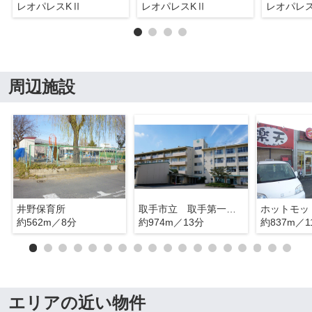
レオパレスKⅡ
レオパレスKⅡ
レオパレ
周辺施設
井野保育所
取手市立 取手第一中学校
ホットモッ
約562m／8分
約974m／13分
約837m／1
エリアの近い物件