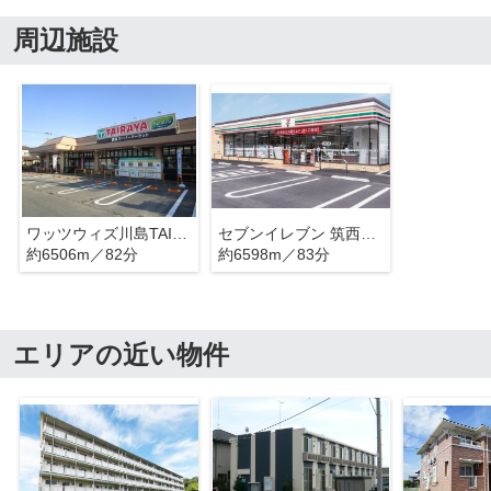
周辺施設
ワッツウィズ川島TAIRAYA店
セブンイレブン 筑西川島店
約6506m／82分
約6598m／83分
エリアの近い物件