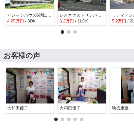
ビレッジハウス関城1号棟
レオネクストサンパティ
ラディアン
4.25
万
円
/ 3DK
6.2
万
円
/ 1LDK
5.2
万
円
/ 2
お客様の声
大和田優子
大和田優子
地徳康至