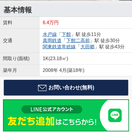
基本情報
賃料
6.4万円
水戸線
「
下館
」駅 徒歩11分
交通
真岡鉄道
「
下館二高前
」駅 徒歩30分
関東鉄道常総線
「
大田郷
」駅 徒歩43分
間取り(面積)
1K(23.18㎡)
築年月
2008年 4月(築18年)
お問い合わせ(無料)