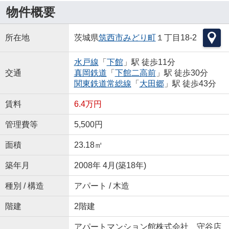
物件概要
所在地
茨城県
筑西市
みどり町
１丁目18-2
水戸線
「
下館
」駅 徒歩11分
交通
真岡鉄道
「
下館二高前
」駅 徒歩30分
関東鉄道常総線
「
大田郷
」駅 徒歩43分
賃料
6.4万円
管理費等
5,500円
面積
23.18㎡
築年月
2008年 4月(築18年)
種別 / 構造
アパート / 木造
階建
2階建
アパートマンション館株式会社 守谷店