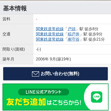
基本情報
賃料
-
関東鉄道常総線
「
戸頭
」駅 徒歩8分
交通
関東鉄道常総線
「
稲戸井
」駅 徒歩9分
関東鉄道常総線
「
南守谷
」駅 徒歩21分
間取り(面積)
-(-)
築年月
2006年 9月(築19年)
お問い合わせ(無料)