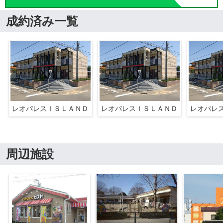
成約済み一覧
レオパレスＩＳＬＡＮＤ
レオパレスＩＳＬＡＮＤ
レオパレ
周辺施設