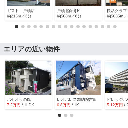
ガスト 戸頭店
戸頭北保育所
快活クラブ
約215m／3分
約568m／8分
約5035m／
エリアの近い物件
パセオラの風
レオパレス加納院吉田
7.2
万
円
/ 1LDK
6.8
万
円
/ 1K
5.12
万
円
/ 