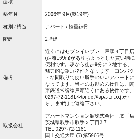
面積
-
築年月
2006年 9月(築19年)
種別 / 構造
アパート / 軽量鉄骨
階建
2階建
近くにはセブンイレブン 戸頭４丁目店
(距離169m)がありちょっとした買い物に
便利です。駅から徒歩8分に立地する、
魅力的な駅近物件となります。コンパク
備考
トな間取りで使い勝手のいいアパートに
なってます。当社のお勧めの物件は、関
東鉄道常総線戸頭近くにある物件です。
0297-72-1181やtoride@apa-to.co.jpか
ら、まずはご連絡下さい。
アパートマンション館株式会社 取手店
茨城県取手市取手２丁目2-7
取扱会社
TEL:0297-72-1181
国土交通大臣 (6) 第5966号