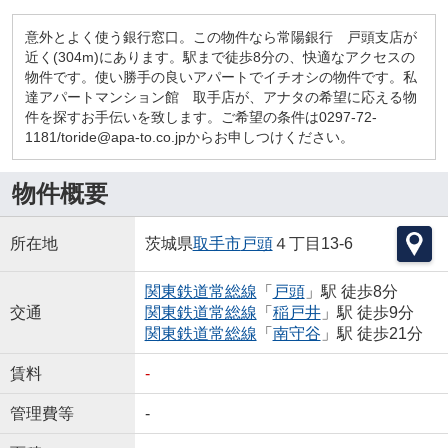
意外とよく使う銀行窓口。この物件なら常陽銀行 戸頭支店が
近く(304m)にあります。駅まで徒歩8分の、快適なアクセスの
物件です。使い勝手の良いアパートでイチオシの物件です。私
達アパートマンション館 取手店が、アナタの希望に応える物
件を探すお手伝いを致します。ご希望の条件は0297-72-
1181/toride@apa-to.co.jpからお申しつけください。
物件概要
所在地
茨城県
取手市
戸頭
４丁目13-6
関東鉄道常総線
「
戸頭
」駅 徒歩8分
交通
関東鉄道常総線
「
稲戸井
」駅 徒歩9分
関東鉄道常総線
「
南守谷
」駅 徒歩21分
賃料
-
管理費等
-