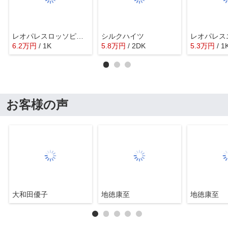
レオパレスロッソピアンコⅢ
シルクハイツ
6.2
万
円
/ 1K
5.8
万
円
/ 2DK
5.3
万
円
/ 1
お客様の声
大和田優子
地徳康至
地徳康至