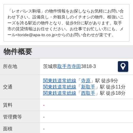
「レオパレス駒場」の物件情報をお探しならお気軽にお問い合
わせ下さい。設備良し・外観良しのイチオシの物件。根強いニ
ーズを誇る駅近の物件となり、徒歩9分に駅があります。取手
市の賃貸情報はお任せください。お仕事でお忙しい方にも、メ
ール<toride@apa-to.co.jp>からのお問い合わせが楽です。
物件概要
所在地
茨城県
取手市
寺田
3818-3
関東鉄道常総線
「
寺原
」駅 徒歩9分
交通
関東鉄道常総線
「
新取手
」駅 徒歩11分
関東鉄道常総線
「
西取手
」駅 徒歩18分
賃料
-
管理費等
-
面積
-