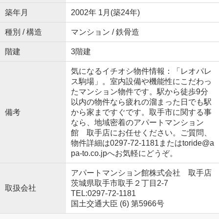
築年月
2002年 1月(築24年)
種別 / 構造
マンション / 鉄骨造
階建
3階建
気になるイチオシ物件情報：「レオパレ
ス駒場」。室内設備や機能性にこだわっ
たマンション物件です。駅から徒歩9分
以内の物件なら疲れの溜まった日でも駅
備考
から家まですぐです。取手市に関する事
なら、地域密着のアパートマンション
館 取手店にお任せください。ご質問、
物件詳細は0297-72-1181またはtoride@a
pa-to.co.jpへお気軽にどうぞ。
アパートマンション館株式会社 取手店
茨城県取手市取手２丁目2-7
取扱会社
TEL:0297-72-1181
国土交通大臣 (6) 第5966号