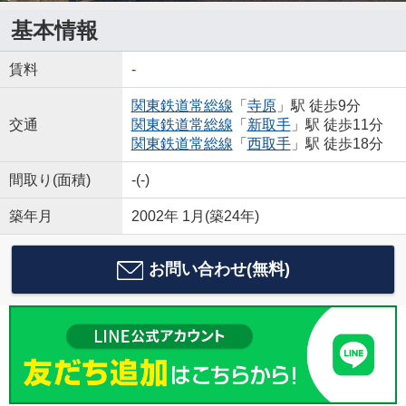
基本情報
賃料
-
関東鉄道常総線
「
寺原
」駅 徒歩9分
交通
関東鉄道常総線
「
新取手
」駅 徒歩11分
関東鉄道常総線
「
西取手
」駅 徒歩18分
間取り(面積)
-(-)
築年月
2002年 1月(築24年)
お問い合わせ(無料)