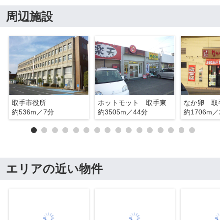
周辺施設
取手市役所
ホットモット 取手東
なか卵 取
約536m／7分
約3505m／44分
約1706m／
エリアの近い物件