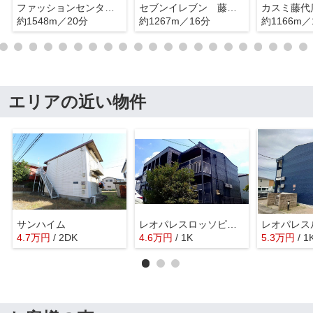
ファッションセンターしまむら藤代店
セブンイレブン 藤代駅南口店
カスミ藤代
約1548m／20分
約1267m／16分
約1166m／
エリアの近い物件
サンハイム
レオパレスロッソピアンコⅡ
レオパレス
4.7
万
円
/ 2DK
4.6
万
円
/ 1K
5.3
万
円
/ 1