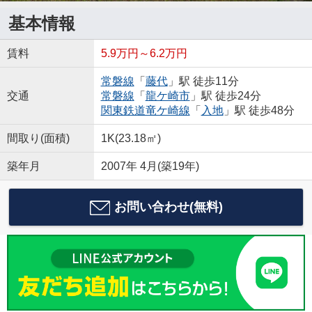
基本情報
賃料
5.9万円～6.2万円
常磐線
「
藤代
」駅 徒歩11分
交通
常磐線
「
龍ケ崎市
」駅 徒歩24分
関東鉄道竜ケ崎線
「
入地
」駅 徒歩48分
間取り(面積)
1K(23.18㎡)
築年月
2007年 4月(築19年)
お問い合わせ(無料)