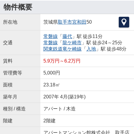
物件概要
所在地
茨城県
取手市
宮和田
50
常磐線
「
藤代
」駅 徒歩11分
交通
常磐線
「
龍ケ崎市
」駅 徒歩24～25分
関東鉄道竜ケ崎線
「
入地
」駅 徒歩48分
賃料
5.9万円～6.2万円
管理費等
5,000円
面積
23.18㎡
築年月
2007年 4月(築19年)
種別 / 構造
アパート / 木造
階建
2階建
アパートマンション館株式会社 取手店