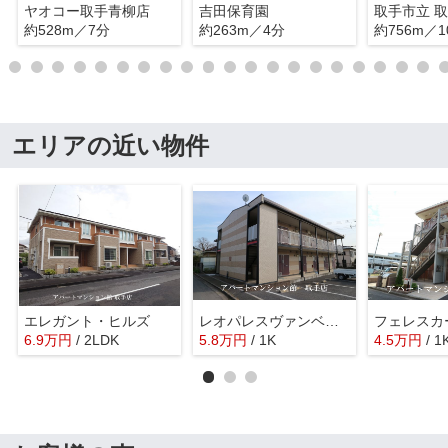
ヤオコー取手青柳店
吉田保育園
取手市立 
約528m／7分
約263m／4分
約756m／1
エリアの近い物件
エレガント・ヒルズ
レオパレスヴァンベール
フェレスカ
6.9
万
円
/ 2LDK
5.8
万
円
/ 1K
4.5
万
円
/ 1