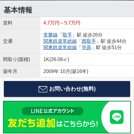
基本情報
賃料
4.7万円～5.7万円
常磐線
「
取手
」駅 徒歩26分
交通
関東鉄道常総線
「
西取手
」駅 徒歩44分
関東鉄道常総線
「
寺原
」駅 徒歩51分
間取り(面積)
1K(26.08㎡)
築年月
2009年 10月(築16年)
お問い合わせ(無料)