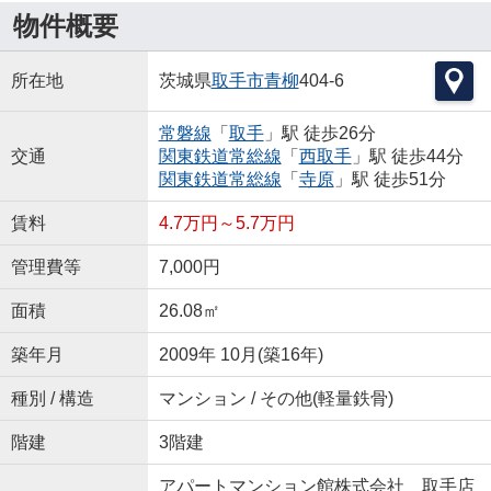
物件概要
所在地
茨城県
取手市
青柳
404-6
常磐線
「
取手
」駅 徒歩26分
交通
関東鉄道常総線
「
西取手
」駅 徒歩44分
関東鉄道常総線
「
寺原
」駅 徒歩51分
賃料
4.7万円～5.7万円
管理費等
7,000円
面積
26.08㎡
築年月
2009年 10月(築16年)
種別 / 構造
マンション / その他(軽量鉄骨)
階建
3階建
アパートマンション館株式会社 取手店