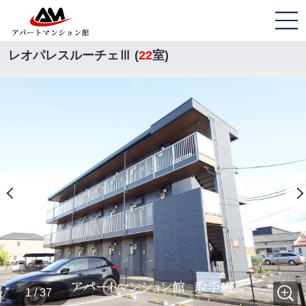
レオパレスルーチェⅢ (
22
室)
1 / 37