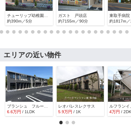
チューリップ幼稚園第二
ガスト 戸頭店
東取手病院
約390m／5分
約7155m／90分
約1817m／
エリアの近い物件
ブランシュ フルール Ｋ１
レオパレスレクサス
ルフランイ
6.6
万
円
/ 1LDK
5.9
万
円
/ 1K
4
万
円
/ 2D