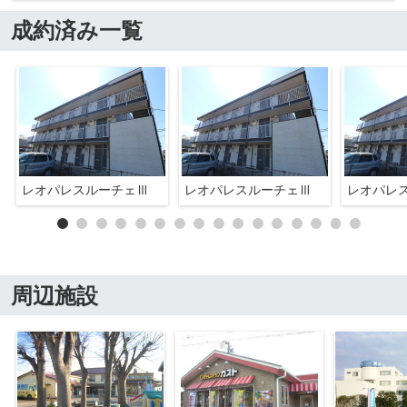
成約済み一覧
レオパレスルーチェⅢ
レオパレスルーチェⅢ
レオパレ
周辺施設