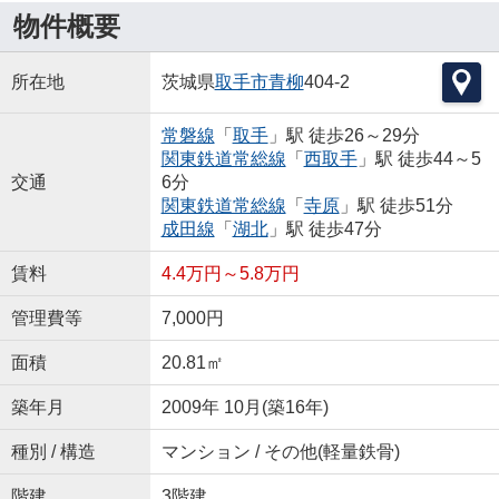
物件概要
所在地
茨城県
取手市
青柳
404-2
常磐線
「
取手
」駅 徒歩26～29分
関東鉄道常総線
「
西取手
」駅 徒歩44～5
交通
6分
関東鉄道常総線
「
寺原
」駅 徒歩51分
成田線
「
湖北
」駅 徒歩47分
賃料
4.4万円～5.8万円
管理費等
7,000円
面積
20.81㎡
築年月
2009年 10月(築16年)
種別 / 構造
マンション / その他(軽量鉄骨)
階建
3階建