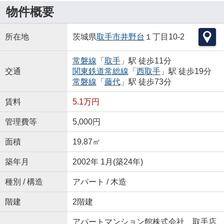
物件概要
所在地
茨城県
取手市
井野台
１丁目10-2
常磐線
「
取手
」駅 徒歩11分
交通
関東鉄道常総線
「
西取手
」駅 徒歩19分
常磐線
「
藤代
」駅 徒歩73分
賃料
5.1万円
管理費等
5,000円
面積
19.87㎡
築年月
2002年 1月(築24年)
種別 / 構造
アパート / 木造
階建
2階建
アパートマンション館株式会社 取手店