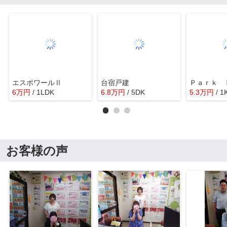
エスポワールⅡ
台宿戸建
Ｐａｒｋ 
6
万
円
/ 1LDK
6.8
万
円
/ 5DK
5.3
万
円
/ 1
お客様の声