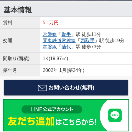
基本情報
賃料
5.1万円
常磐線
「
取手
」駅 徒歩11分
交通
関東鉄道常総線
「
西取手
」駅 徒歩19分
常磐線
「
藤代
」駅 徒歩73分
間取り(面積)
1K(19.87㎡)
築年月
2002年 1月(築24年)
お問い合わせ(無料)