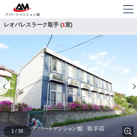
レオパレスラーク取手 (
1
室)
1 / 36