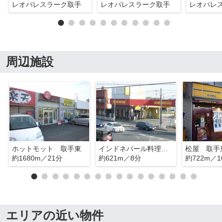
レオパレスラーク取手
レオパレスラーク取手
レオパレ
周辺施設
ホットモット 取手東
インドネパール料理 クマリ
松屋 取手
約1680m／21分
約621m／8分
約722m／1
エリアの近い物件