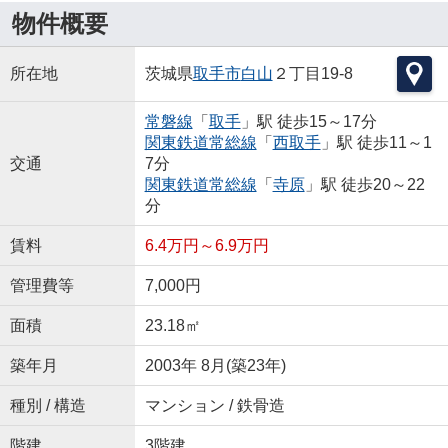
物件概要
所在地
茨城県
取手市
白山
２丁目19-8
常磐線
「
取手
」駅 徒歩15～17分
関東鉄道常総線
「
西取手
」駅 徒歩11～1
交通
7分
関東鉄道常総線
「
寺原
」駅 徒歩20～22
分
賃料
6.4万円～6.9万円
管理費等
7,000円
面積
23.18㎡
築年月
2003年 8月(築23年)
種別 / 構造
マンション / 鉄骨造
階建
3階建