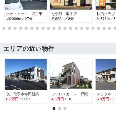
ホットモット 取手東
なか卵 取手店
快活クラブ
約2086m／27分
約629m／8分
約571m／
エリアの近い物件
仮）取手市寺田新築アパート
フェレスカーレ 戸頭
ステラルー
6.6
万
円
/ 1LDK
4.5
万
円
/ 1K
6.9
万
円
/ 2