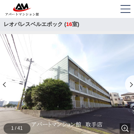
レオパレスベルエポック (
16
室)
1 / 41