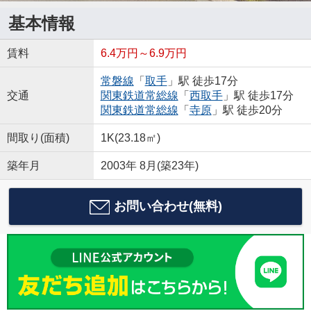
基本情報
賃料
6.4万円～6.9万円
常磐線
「
取手
」駅 徒歩17分
交通
関東鉄道常総線
「
西取手
」駅 徒歩17分
関東鉄道常総線
「
寺原
」駅 徒歩20分
間取り(面積)
1K(23.18㎡)
築年月
2003年 8月(築23年)
お問い合わせ(無料)