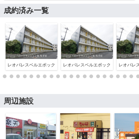
成約済み一覧
レオパレスベルエポック
レオパレスベルエポック
レオパレ
周辺施設