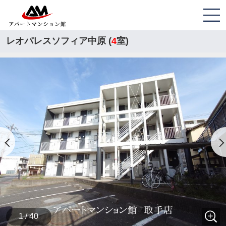
レオパレスソフィア中原 (
4
室)
1 / 40