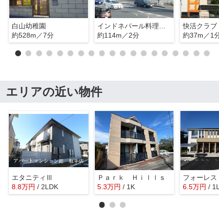
白山幼稚園
インドネパール料理 クマリ
快活クラブ
約528m／7分
約114m／2分
約37m／1
エリアの近い物件
エタニティⅢ
Ｐａｒｋ Ｈｉｌｌｓ
8.8
万
円
/ 2LDK
5.3
万
円
/ 1K
6.5
万
円
/ 1