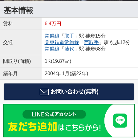
基本情報
賃料
6.4万円
常磐線
「
取手
」駅 徒歩15分
交通
関東鉄道常総線
「
西取手
」駅 徒歩12分
常磐線
「
藤代
」駅 徒歩68分
間取り(面積)
1K(19.87㎡)
築年月
2004年 1月(築22年)
お問い合わせ(無料)