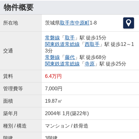
物件概要
所在地
茨城県
取手市
中原町
1-8
常磐線
「
取手
」駅 徒歩15分
関東鉄道常総線
「
西取手
」駅 徒歩12～1
交通
3分
常磐線
「
藤代
」駅 徒歩68分
関東鉄道常総線
「
寺原
」駅 徒歩25分
賃料
6.4万円
管理費等
7,000円
面積
19.87㎡
築年月
2004年 1月(築22年)
種別 / 構造
マンション / 鉄骨造
階建
3階建