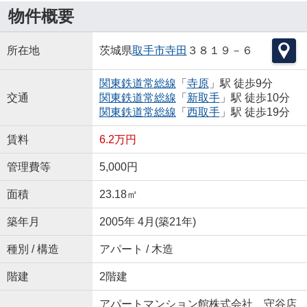
物件概要
所在地
茨城県
取手市
寺田
３８１９－６
関東鉄道常総線
「
寺原
」駅 徒歩9分
交通
関東鉄道常総線
「
新取手
」駅 徒歩10分
関東鉄道常総線
「
西取手
」駅 徒歩19分
賃料
6.2万円
管理費等
5,000円
面積
23.18㎡
築年月
2005年 4月(築21年)
種別 / 構造
アパート / 木造
階建
2階建
アパートマンション館株式会社 守谷店