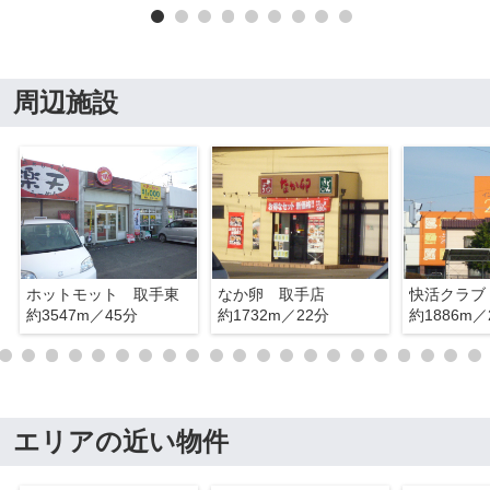
周辺施設
ホットモット 取手東
なか卵 取手店
快活クラブ
約3547m／45分
約1732m／22分
約1886m／
エリアの近い物件