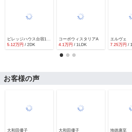
ビレッジハウス台宿1号棟
コーポウィスタリアA
エルヴェ
5.12
万
円
/ 2DK
4.1
万
円
/ 1LDK
7.25
万
円
/
お客様の声
大和田優子
大和田優子
地徳康至