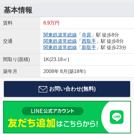
基本情報
賃料
6.9万円
関東鉄道常総線
「
寺原
」駅 徒歩8分
交通
関東鉄道常総線
「
西取手
」駅 徒歩8分
関東鉄道常総線
「
新取手
」駅 徒歩23分
間取り(面積)
1K(23.18㎡)
築年月
2008年 8月(築18年)
お問い合わせ(無料)