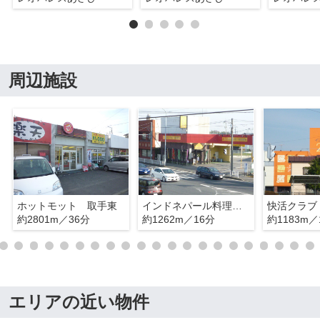
周辺施設
ホットモット 取手東
インドネパール料理 クマリ
快活クラブ
約2801m／36分
約1262m／16分
約1183m／
エリアの近い物件