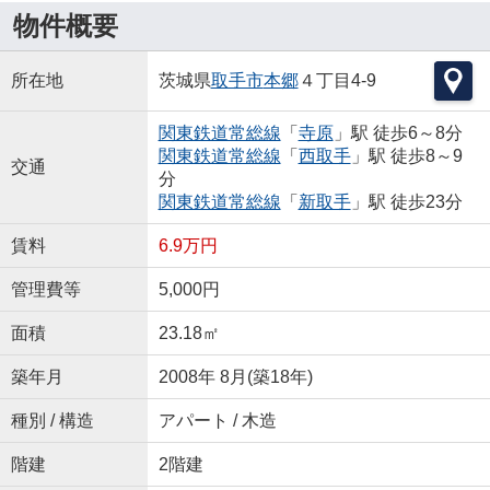
物件概要
所在地
茨城県
取手市
本郷
４丁目4-9
関東鉄道常総線
「
寺原
」駅 徒歩6～8分
関東鉄道常総線
「
西取手
」駅 徒歩8～9
交通
分
関東鉄道常総線
「
新取手
」駅 徒歩23分
賃料
6.9万円
管理費等
5,000円
面積
23.18㎡
築年月
2008年 8月(築18年)
種別 / 構造
アパート / 木造
階建
2階建