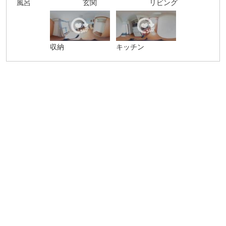
風呂
玄関
リビング
収納
キッチン