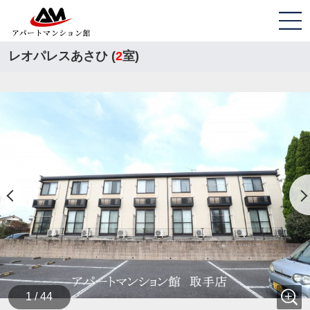
レオパレスあさひ (
2
室)
1 / 44