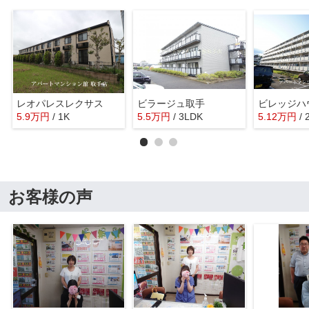
レオパレスレクサス
ビラージュ取手
5.9
万
円
/ 1K
5.5
万
円
/ 3LDK
5.12
万
円
/ 
お客様の声