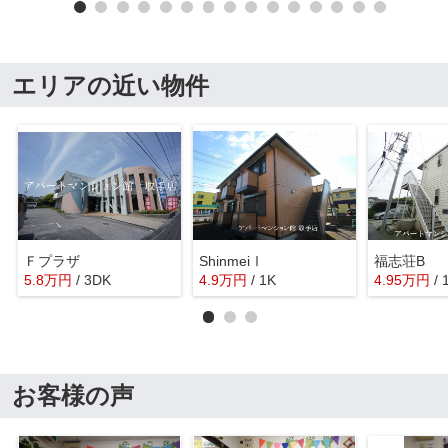
エリアの近い物件
Ｆプラザ
ShinmeiⅠ
福志荘B
5.8
万
円
/ 3DK
4.9
万
円
/ 1K
4.95
万
円
/ 
お客様の声