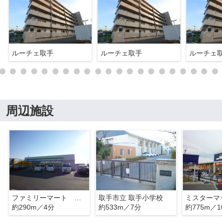
ルーチェ取手
ルーチェ取手
ルーチェ
周辺施設
ファミリーマート 台宿店
取手市立 取手小学校
約290m／4分
約533m／7分
約775m／1