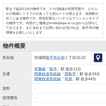
駅まで徒歩11分の物件です。2つの路線が利用可能で、どちら
かの路線にトラブルがあっても別ルートが使えます。始発駅が
近くにある物件です。防犯対策もバッチリなマンションタイプ
の物件です。内見のご連絡はtoride@apa-to.co.jpからお待ちし
ております。また当社までお問い合わせ頂ければ、取手市の物
情報をお探しいたします。
物件概要
所在地
茨城県
取手市
台宿
１丁目10-22
常磐線
「
取手
」駅 徒歩11分
交通
関東鉄道常総線
「
西取手
」駅 徒歩34分
関東鉄道常総線
「
寺原
」駅 徒歩44分
賃料
-
管理費等
-