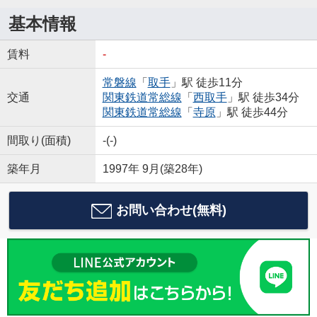
基本情報
賃料
-
常磐線
「
取手
」駅 徒歩11分
交通
関東鉄道常総線
「
西取手
」駅 徒歩34分
関東鉄道常総線
「
寺原
」駅 徒歩44分
間取り(面積)
-(-)
築年月
1997年 9月(築28年)
お問い合わせ(無料)