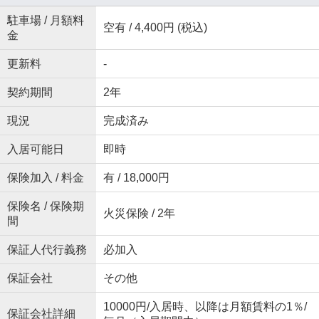
駐車場 / 月額料
空有 / 4,400円 (税込)
金
更新料
-
契約期間
2年
現況
完成済み
入居可能日
即時
保険加入 / 料金
有 / 18,000円
保険名 / 保険期
火災保険 / 2年
間
保証人代行義務
必加入
保証会社
その他
10000円/入居時、以降は月額賃料の1％/
保証会社詳細