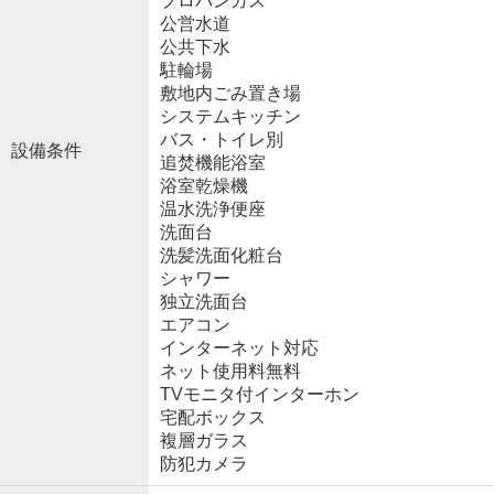
プロパンガス
公営水道
公共下水
駐輪場
敷地内ごみ置き場
システムキッチン
バス・トイレ別
設備条件
追焚機能浴室
浴室乾燥機
温水洗浄便座
洗面台
洗髪洗面化粧台
シャワー
独立洗面台
エアコン
インターネット対応
ネット使用料無料
TVモニタ付インターホン
宅配ボックス
複層ガラス
防犯カメラ