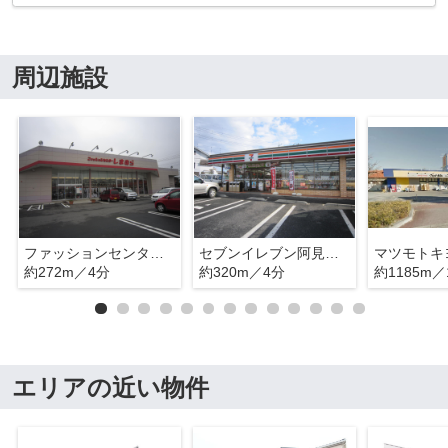
周辺施設
ファッションセンターしまむら阿見店
セブンイレブン阿見あけぼの店
マツモトキ
約272m／4分
約320m／4分
約1185m／
エリアの近い物件