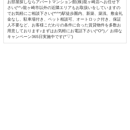
お部屋探しならアパートマンション館(株)龍ヶ崎店へお任せ下
さい(^^♪龍ヶ崎市以外の近隣エリアもお取扱いをしていますの
でお気軽にご相談下さい(*^^*)駅徒歩圏内、新築、築浅、敷金礼
金なし、駐車場付き、ペット相談可、オートロック付き、保証
人不要など、お客様こだわりの条件に合った賃貸物件を多数お
用意しております♪まずはお気軽にお電話下さい(^O^)／ お得な
キャンペーン365日実施中です(*’▽’)