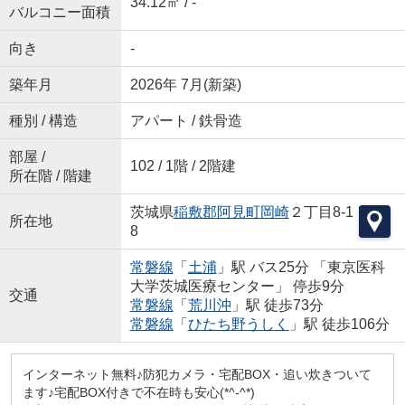
34.12㎡ / -
バルコニー面積
向き
-
築年月
2026年 7月(新築)
種別 / 構造
アパート / 鉄骨造
部屋 /
102 / 1階 / 2階建
所在階 / 階建
茨城県
稲敷郡阿見町
岡崎
２丁目8-1
所在地
8
常磐線
「
土浦
」駅 バス25分 「東京医科
大学茨城医療センター」 停歩9分
交通
常磐線
「
荒川沖
」駅 徒歩73分
常磐線
「
ひたち野うしく
」駅 徒歩106分
インターネット無料♪防犯カメラ・宅配BOX・追い炊きついて
ます♪宅配BOX付きで不在時も安心(*^-^*)