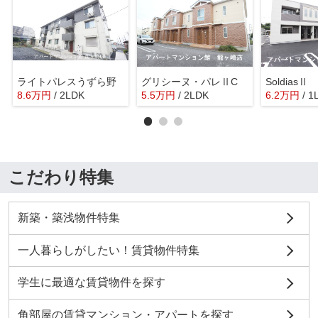
ライトパレスうずら野
グリシーヌ・パレⅡC
SoldiasⅡ
8.6
万
円
/ 2LDK
5.5
万
円
/ 2LDK
6.2
万
円
/ 1
こだわり特集
新築・築浅物件特集
一人暮らしがしたい！賃貸物件特集
学生に最適な賃貸物件を探す
角部屋の賃貸マンション・アパートを探す