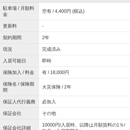
駐車場 / 月額料
空有 / 4,400円 (税込)
金
更新料
-
契約期間
2年
現況
完成済み
入居可能日
即時
保険加入 / 料金
有 / 18,000円
保険名 / 保険期
火災保険 / 2年
間
保証人代行義務
必加入
保証会社
その他
10000円/入居時、以降は月額賃料の1％/
保証会社詳細