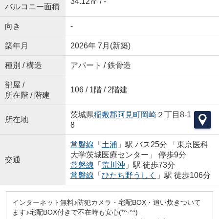
34.12㎡ / -
バルコニー面積
向き
-
築年月
2026年 7月(新築)
種別 / 構造
アパート / 鉄骨造
部屋 /
106 / 1階 / 2階建
所在階 / 階建
茨城県
稲敷郡阿見町
岡崎
２丁目8-1
所在地
8
常磐線
「
土浦
」駅 バス25分 「東京医科
大学茨城医療センター」 停歩9分
交通
常磐線
「
荒川沖
」駅 徒歩73分
常磐線
「
ひたち野うしく
」駅 徒歩106分
インターネット無料♪防犯カメラ・宅配BOX・追い炊きついて
ます♪宅配BOX付きで不在時も安心(*^-^*)