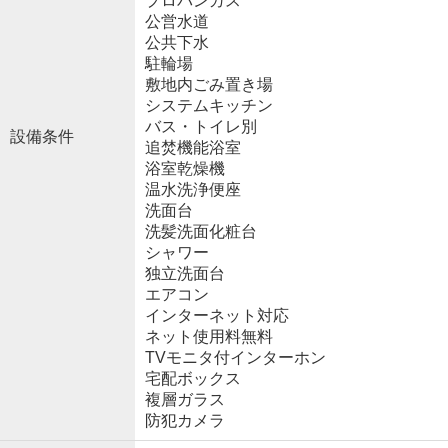
プロパンガス
公営水道
公共下水
駐輪場
敷地内ごみ置き場
システムキッチン
バス・トイレ別
設備条件
追焚機能浴室
浴室乾燥機
温水洗浄便座
洗面台
洗髪洗面化粧台
シャワー
独立洗面台
エアコン
インターネット対応
ネット使用料無料
TVモニタ付インターホン
宅配ボックス
複層ガラス
防犯カメラ