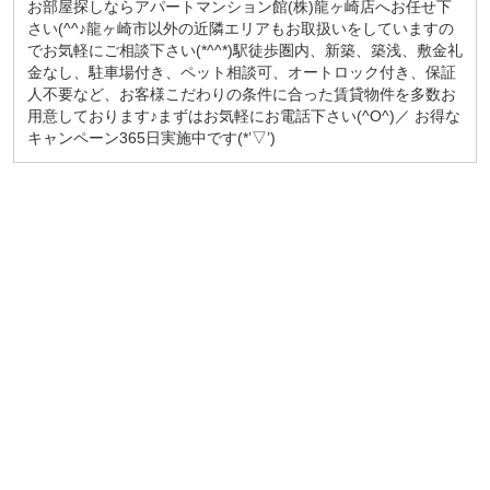
お部屋探しならアパートマンション館(株)龍ヶ崎店へお任せ下
さい(^^♪龍ヶ崎市以外の近隣エリアもお取扱いをしていますの
でお気軽にご相談下さい(*^^*)駅徒歩圏内、新築、築浅、敷金礼
金なし、駐車場付き、ペット相談可、オートロック付き、保証
人不要など、お客様こだわりの条件に合った賃貸物件を多数お
用意しております♪まずはお気軽にお電話下さい(^O^)／ お得な
キャンペーン365日実施中です(*’▽’)