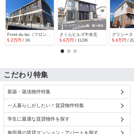
Front du lac（フロン デュ ラック）
さくらヒルズ中央北
5.2
万
円
/ 1K
5.6
万
円
/ 1LDK
5.4
万
円
/ 2
こだわり特集
新築・築浅物件特集
一人暮らしがしたい！賃貸物件特集
学生に最適な賃貸物件を探す
角部屋の賃貸マンション・アパートを探す