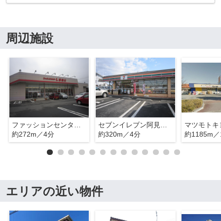
周辺施設
ファッションセンターしまむら阿見店
セブンイレブン阿見あけぼの店
マツモトキ
約272m／4分
約320m／4分
約1185m／
エリアの近い物件