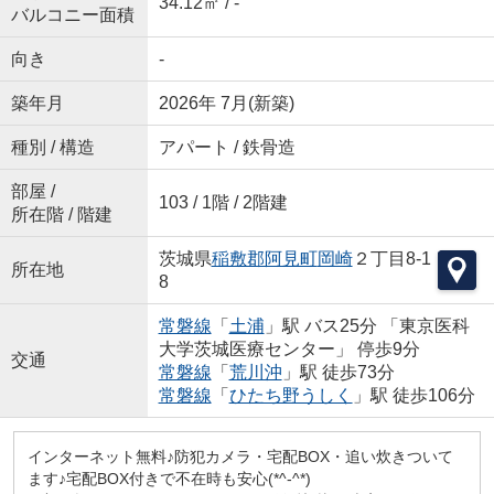
34.12㎡ / -
バルコニー面積
向き
-
築年月
2026年 7月(新築)
種別 / 構造
アパート / 鉄骨造
部屋 /
103 / 1階 / 2階建
所在階 / 階建
茨城県
稲敷郡阿見町
岡崎
２丁目8-1
所在地
8
常磐線
「
土浦
」駅 バス25分 「東京医科
大学茨城医療センター」 停歩9分
交通
常磐線
「
荒川沖
」駅 徒歩73分
常磐線
「
ひたち野うしく
」駅 徒歩106分
インターネット無料♪防犯カメラ・宅配BOX・追い炊きついて
ます♪宅配BOX付きで不在時も安心(*^-^*)