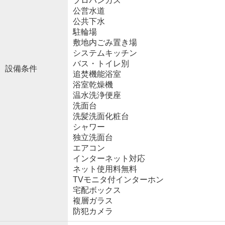
プロパンガス
公営水道
公共下水
駐輪場
敷地内ごみ置き場
システムキッチン
バス・トイレ別
設備条件
追焚機能浴室
浴室乾燥機
温水洗浄便座
洗面台
洗髪洗面化粧台
シャワー
独立洗面台
エアコン
インターネット対応
ネット使用料無料
TVモニタ付インターホン
宅配ボックス
複層ガラス
防犯カメラ