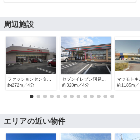
周辺施設
ファッションセンターしまむら阿見店
セブンイレブン阿見あけぼの店
マツモトキ
約272m／4分
約320m／4分
約1185m／
エリアの近い物件