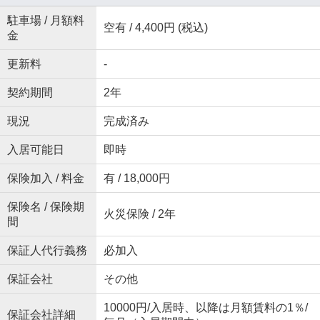
駐車場 / 月額料
空有 / 4,400円 (税込)
金
更新料
-
契約期間
2年
現況
完成済み
入居可能日
即時
保険加入 / 料金
有 / 18,000円
保険名 / 保険期
火災保険 / 2年
間
保証人代行義務
必加入
保証会社
その他
10000円/入居時、以降は月額賃料の1％/
保証会社詳細