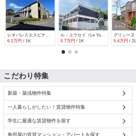
レオパレスエスピナカⅠ
ル・ユウセイ（Le Yusei）
6.1
万
円
/ 1K
5.7
万
円
/ 1K
5.4
万
円
/ 2
こだわり特集
新築・築浅物件特集
一人暮らしがしたい！賃貸物件特集
学生に最適な賃貸物件を探す
角部屋の賃貸マンション・アパートを探す