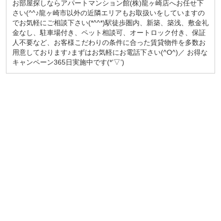
お部屋探しならアパートマンション館(株)龍ヶ崎店へお任せ下
さい(^^♪龍ヶ崎市以外の近隣エリアもお取扱いをしていますの
でお気軽にご相談下さい(*^^*)駅徒歩圏内、新築、築浅、敷金礼
金なし、駐車場付き、ペット相談可、オートロック付き、保証
人不要など、お客様こだわりの条件に合った賃貸物件を多数お
用意しております♪まずはお気軽にお電話下さい(^O^)／ お得な
キャンペーン365日実施中です(*’▽’)