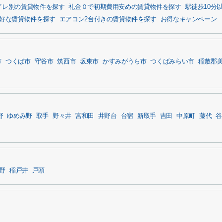
イレ別の賃貸物件を探す
礼金０で初期費用安めの賃貸物件を探す
駅徒歩10分
好な賃貸物件を探す
エアコン2台付きの賃貸物件を探す
お得なキャンペーン
市
つくば市
守谷市
筑西市
坂東市
かすみがうら市
つくばみらい市
稲敷郡
野
ゆめみ野
取手
野々井
宮和田
井野台
台宿
新取手
吉田
中原町
藤代
谷
野
稲戸井
戸頭