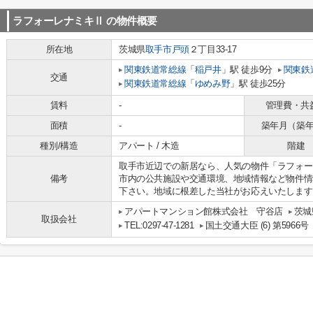
ラフォーレナミキⅡ
の物件概要
所在地
茨城県
取手市
戸頭
２丁目33-17
関東鉄道常総線
「
稲戸井
」駅 徒歩9分
関東鉄
交通
関東鉄道常総線
「
ゆめみ野
」駅 徒歩25分
賃料
-
管理費・共
面積
-
築年月（築
種別/構造
アパート / 木造
階建
取手市近辺での新居なら、人気の物件「ラフォー
備考
市内の公共施設や交通環境、地域情報など物件情
下さい。地域に根差した当社がお応えいたします
アパートマンション館株式会社 守谷店
茨城
取扱会社
TEL:0297-47-1281
国土交通大臣 (6) 第5966号