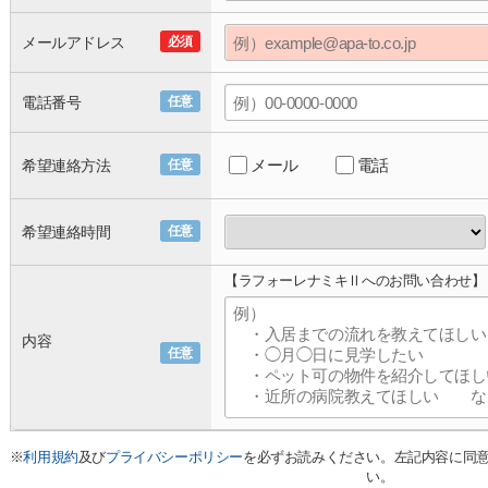
メールアドレス
必須
電話番号
任意
メール
電話
希望連絡方法
任意
希望連絡時間
任意
【ラフォーレナミキⅡへのお問い合わせ】
内容
任意
※
利用規約
及び
プライバシーポリシー
を必ずお読みください。左記内容に同
い。