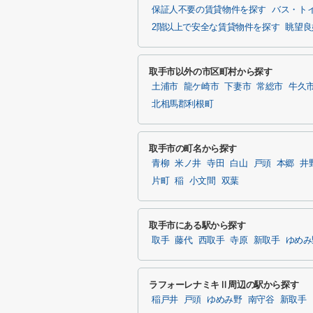
保証人不要の賃貸物件を探す
バス・ト
2階以上で安全な賃貸物件を探す
眺望良
取手市以外の市区町村から探す
土浦市
龍ケ崎市
下妻市
常総市
牛久
北相馬郡利根町
取手市の町名から探す
青柳
米ノ井
寺田
白山
戸頭
本郷
井
片町
稲
小文間
双葉
取手市にある駅から探す
取手
藤代
西取手
寺原
新取手
ゆめみ
ラフォーレナミキⅡ周辺の駅から探す
稲戸井
戸頭
ゆめみ野
南守谷
新取手