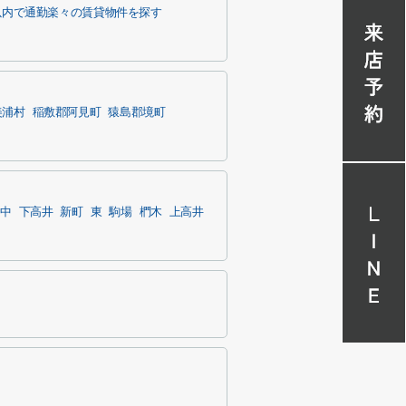
以内で通勤楽々の賃貸物件を探す
美浦村
稲敷郡阿見町
猿島郡境町
中
下高井
新町
東
駒場
椚木
上高井