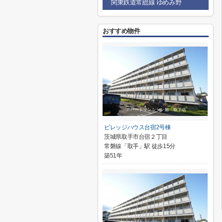
関東鉄道常総線 ゆめみ野
おすすめ物件
ビレッジハウス台宿2号棟
茨城県取手市台宿２丁目
常磐線「取手」駅 徒歩15分
築51年