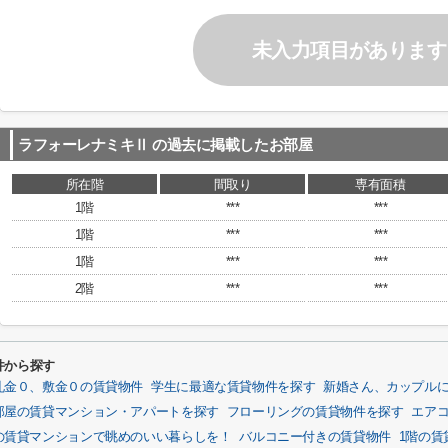
未入力項目があります
ラフォーレナミキⅡ
の過去に掲載したお部屋
所在階
間取り
専有面積
1階
***
***
1階
***
***
1階
***
***
2階
***
***
件から探す
礼金０、敷金０の賃貸物件
学生に最適な賃貸物件を探す
新婚さん、カップル
部屋の賃貸マンション・アパートを探す
フローリングの賃貸物件を探す
エア
の賃貸マンションで眺めのいい暮らしを！
バルコニー付きの賃貸物件
1階の賃