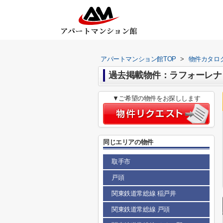
アパートマンション館TOP
>
物件カタロ
過去掲載物件：ラフォーレナ
▼ご希望の物件をお探しします
同じエリアの物件
取手市
戸頭
関東鉄道常総線 稲戸井
関東鉄道常総線 戸頭