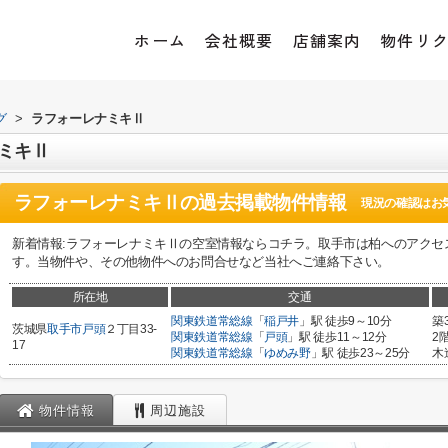
ホーム
会社概要
店舗案内
物件リ
グ
>
ラフォーレナミキⅡ
ミキⅡ
ラフォーレナミキⅡ
の過去掲載物件情報
現況の確認はお
新着情報:ラフォーレナミキⅡの空室情報ならコチラ。取手市は柏へのアクセ
す。当物件や、その他物件へのお問合せなど当社へご連絡下さい。
所在地
交通
関東鉄道常総線
「
稲戸井
」駅 徒歩9～10分
築
茨城県
取手市
戸頭
２丁目33-
関東鉄道常総線
「
戸頭
」駅 徒歩11～12分
2
17
関東鉄道常総線
「
ゆめみ野
」駅 徒歩23～25分
木
物件情報
周辺施設