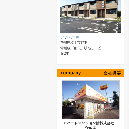
アザレアTⅢ
茨城県取手市谷中
常磐線「藤代」駅 徒歩18分
築2年
アパートマンション館株式会社
守谷店