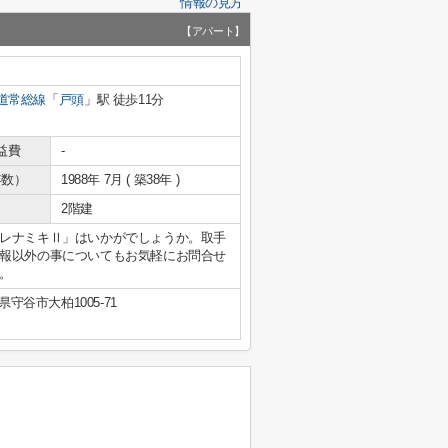
情報の見方
【アパート】
道常総線
「
戸頭
」駅 徒歩11分
益費
-
年数）
1988年 7月 ( 築38年 )
2階建
レナミキⅡ」はいかがでしょうか。取手
報以外の事についてもお気軽にお問合せ
。
県守谷市大柏1005-71