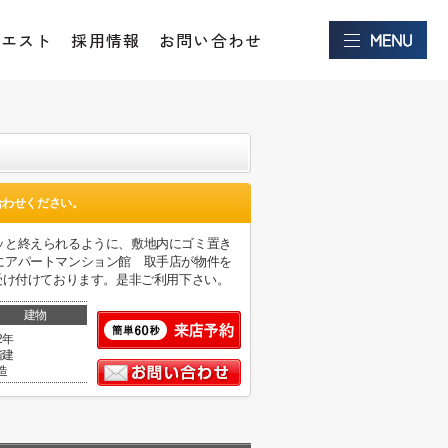
クエスト
採用情報
お問い合わせ
合わせください。
ッと終えられるように、敷地内にゴミ置き
にアパートマンション館 取手店が物件を
随時受け付けております。是非ご利用下さい。
建物
2年
階建
造