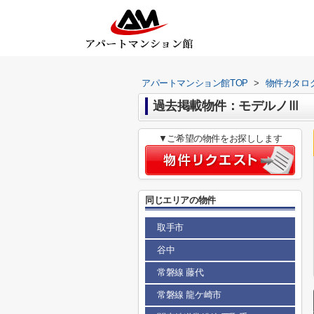
アパートマンション館TOP
>
物件カタロ
過去掲載物件：モデルノⅢ
▼ご希望の物件をお探しします
同じエリアの物件
取手市
谷中
常磐線 藤代
常磐線 龍ケ崎市