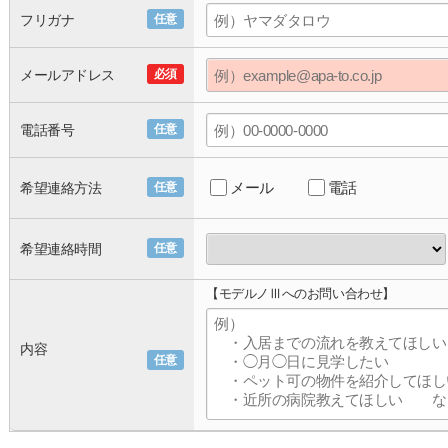
フリガナ
任意
メールアドレス
必須
電話番号
任意
メール
電話
希望連絡方法
任意
希望連絡時間
任意
【モデルノⅢへのお問い合わせ】
内容
任意