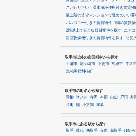
角部屋の賃貸マンション・アパートを探
こだわりたい！温水洗浄便座付き賃貸物
最上階の賃貸マンションで眺めのいい暮
バルコニー付きの賃貸物件
1階の賃貸
2階以上で安全な賃貸物件を探す
エアコ
浴室乾燥機付きの賃貸物件を探す
防犯
取手市以外の市区町村から探す
土浦市
龍ケ崎市
下妻市
常総市
牛久
北相馬郡利根町
取手市の町名から探す
青柳
米ノ井
寺田
本郷
白山
戸頭
井
片町
稲
小文間
双葉
取手市にある駅から探す
取手
藤代
西取手
寺原
新取手
ゆめみ