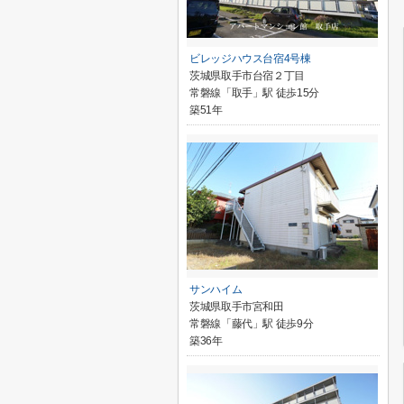
ビレッジハウス台宿4号棟
茨城県取手市台宿２丁目
常磐線「取手」駅 徒歩15分
築51年
サンハイム
茨城県取手市宮和田
常磐線「藤代」駅 徒歩9分
築36年