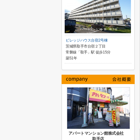
ビレッジハウス台宿2号棟
茨城県取手市台宿２丁目
常磐線「取手」駅 徒歩15分
築51年
アパートマンション館株式会社
取手店