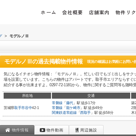
ホーム
会社概要
店舗案内
物件リ
グ
>
モデルノⅢ
モデルノⅢ
の過去掲載物件情報
現況の確認はお気軽にお問い
気になるイチオシ物件情報：「モデルノⅢ」。忙しい日でもゴミ出しをサク
場を設置しています。こちらの物件はアパートです。取手市エリアならすぐ
紹介する事が出来ますよ。0297-72-1181から、物件に関するご質問等も
所在地
交通
常磐線
「
藤代
」駅 徒歩17分
築
茨城県
取手市
谷中
42-1
常磐線
「
龍ケ崎市
」駅 徒歩49分
2
関東鉄道常総線
「
西取手
」駅 徒歩58分
木
物件情報
物件動画
周辺施設