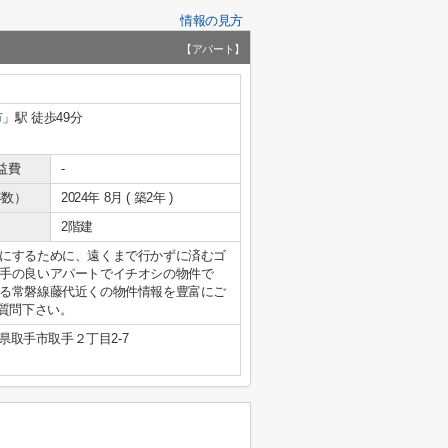
情報の見方
【アパート】
市
」駅 徒歩49分
益費
-
年数）
2024年 8月 ( 築2年 )
2階建
にするために、遠くまで行かずに済むゴ
手の良いアパートでイチオシの物件で
る常磐線藤代近くの物件情報を豊富にご
もご質問下さい。
県取手市取手２丁目2-7