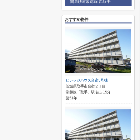
関東鉄道常総線 西取手
おすすめ物件
ビレッジハウス台宿3号棟
茨城県取手市台宿２丁目
常磐線「取手」駅 徒歩15分
築51年