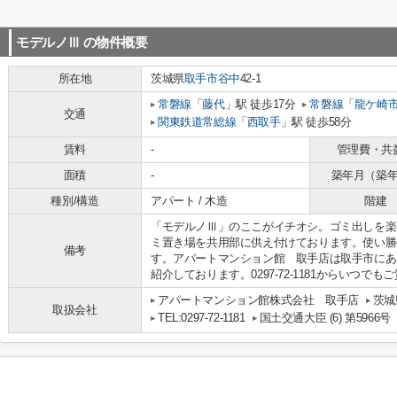
モデルノⅢ
の物件概要
所在地
茨城県
取手市
谷中
42-1
常磐線
「
藤代
」駅 徒歩17分
常磐線
「
龍ケ崎
交通
関東鉄道常総線
「
西取手
」駅 徒歩58分
賃料
-
管理費・共
面積
-
築年月（築
種別/構造
アパート / 木造
階建
「モデルノⅢ」のここがイチオシ。ゴミ出しを楽
ミ置き場を共用部に供え付けております。使い勝
備考
す。アパートマンション館 取手店は取手市にあ
紹介しております。0297-72-1181からいつで
アパートマンション館株式会社 取手店
茨城
取扱会社
TEL:0297-72-1181
国土交通大臣 (6) 第5966号