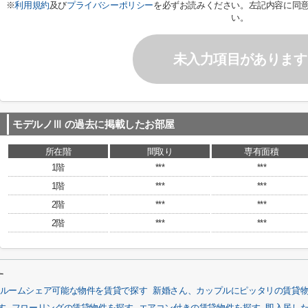
※
利用規約
及び
プライバシーポリシー
を必ずお読みください。左記内容に同
い。
未入力項目があります
モデルノⅢ
の過去に掲載したお部屋
所在階
間取り
専有面積
1階
***
***
1階
***
***
2階
***
***
2階
***
***
す
ルームシェア可能な物件を賃貸で探す
新婚さん、カップルにピッタリの賃貸