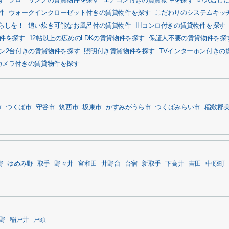
す
フローリングの賃貸物件を探す
エアコン付きの賃貸物件を探す
即入居し
件
ウォークインクローゼット付きの賃貸物件を探す
こだわりのシステムキッ
らしを！
追い炊き可能なお風呂付の賃貸物件
IHコンロ付きの賃貸物件を探す
物件を探す
12帖以上の広めのLDKの賃貸物件を探す
保証人不要の賃貸物件を探
ン2台付きの賃貸物件を探す
照明付き賃貸物件を探す
TVインターホン付きの
カメラ付きの賃貸物件を探す
市
つくば市
守谷市
筑西市
坂東市
かすみがうら市
つくばみらい市
稲敷郡
野
ゆめみ野
取手
野々井
宮和田
井野台
台宿
新取手
下高井
吉田
中原町
野
稲戸井
戸頭