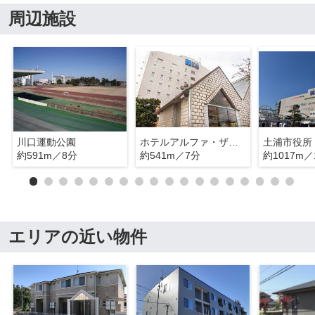
周辺施設
川口運動公園
ホテルアルファ・ザ・土浦
土浦市役所
約591m／8分
約541m／7分
約1017m／
エリアの近い物件