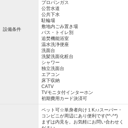
プロパンガス
公営水道
公共下水
駐輪場
敷地内ごみ置き場
設備条件
バス・トイレ別
追焚機能浴室
温水洗浄便座
洗面台
洗髪洗面化粧台
シャワー
独立洗面台
エアコン
床下収納
CATV
TVモニタ付インターホン
初期費用カード決済可
ペット可☆単身者向け１K♪♪スーパー・
コンビニが周辺にあり便利です(*^-^*)
まずは内見を。お気軽にお問い合わせく
ださい。