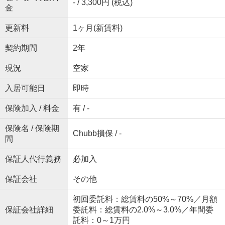
- / 3,300円 (税込)
金
更新料
1ヶ月(新賃料)
契約期間
2年
現況
空家
入居可能日
即時
保険加入 / 料金
有 / -
保険名 / 保険期
Chubb損保 / -
間
保証人代行義務
必加入
保証会社
その他
初回委託料：総賃料の50%～70%／月額
保証会社詳細
委託料：総賃料の2.0%～3.0%／年間委
託料：0～1万円