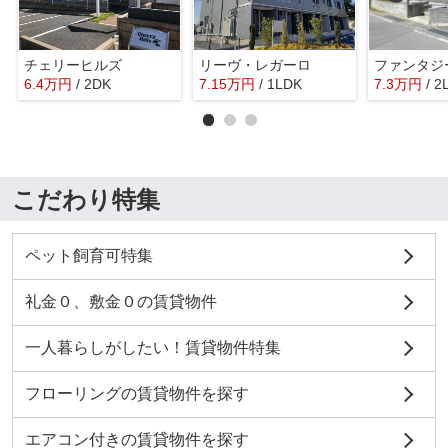
チェリーヒルズ
リーヴ・レガーロ
ファンタジ
6.4
万
円
/ 2DK
7.15
万
円
/ 1LDK
7.3
万
円
/ 2
こだわり特集
ペット飼育可特集
礼金０、敷金０の賃貸物件
一人暮らしがしたい！賃貸物件特集
フローリングの賃貸物件を探す
エアコン付きの賃貸物件を探す