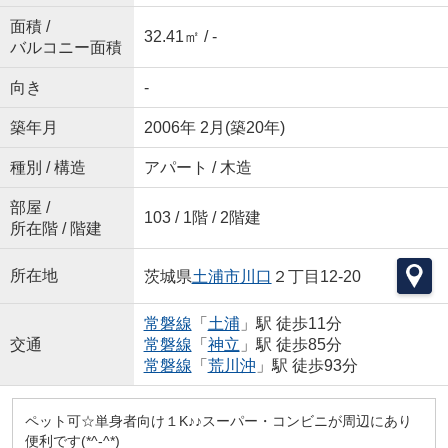
面積 /
32.41㎡ / -
バルコニー面積
向き
-
築年月
2006年 2月(築20年)
種別 / 構造
アパート / 木造
部屋 /
103 / 1階 / 2階建
所在階 / 階建
所在地
茨城県
土浦市
川口
２丁目12-20
常磐線
「
土浦
」駅 徒歩11分
交通
常磐線
「
神立
」駅 徒歩85分
常磐線
「
荒川沖
」駅 徒歩93分
ペット可☆単身者向け１K♪♪スーパー・コンビニが周辺にあり
便利です(*^-^*)