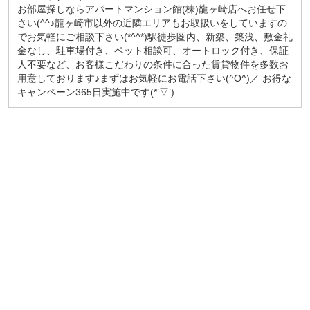
お部屋探しならアパートマンション館(株)龍ヶ崎店へお任せ下
さい(^^♪龍ヶ崎市以外の近隣エリアもお取扱いをしていますの
でお気軽にご相談下さい(*^^*)駅徒歩圏内、新築、築浅、敷金礼
金なし、駐車場付き、ペット相談可、オートロック付き、保証
人不要など、お客様こだわりの条件に合った賃貸物件を多数お
用意しております♪まずはお気軽にお電話下さい(^O^)／ お得な
キャンペーン365日実施中です(*’▽’)