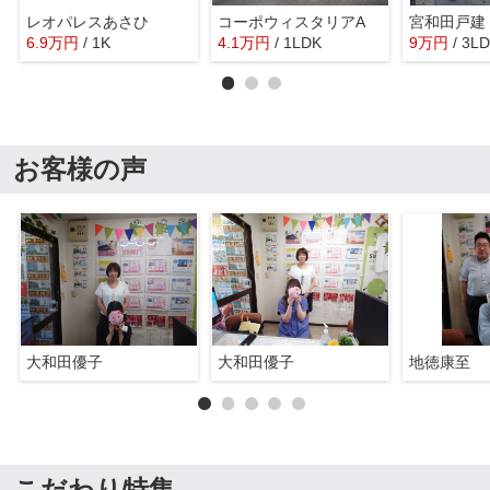
レオパレスあさひ
コーポウィスタリアA
宮和田戸建
6.9
万
円
/ 1K
4.1
万
円
/ 1LDK
9
万
円
/ 3L
お客様の声
大和田優子
大和田優子
地徳康至
こだわり特集