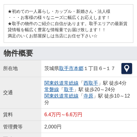
★初めての一人暮らし・カップル・新婚さん・法人様
・・・お客様の様々なニーズに幅広くお応えします！
★取手の物件のご紹介に自信があります。取手エリアの最新賃
貸情報を幅広く豊富な情報量でお届け致します！！
満足のいくお部屋探しは当店にお任せ下さい☆
物件概要
所在地
茨城県
取手市
本郷
１丁目６−１７
関東鉄道常総線
「
西取手
」駅 徒歩4分
常磐線
「
取手
」駅 徒歩20～24分
交通
関東鉄道常総線
「
寺原
」駅 徒歩10～12
分
賃料
6.4万円～6.6万円
管理費等
2,000円