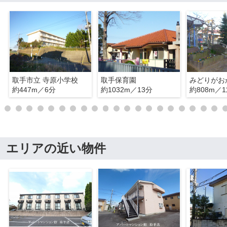
取手市立 寺原小学校
取手保育園
みどりがお
約447m／6分
約1032m／13分
約808m／1
エリアの近い物件