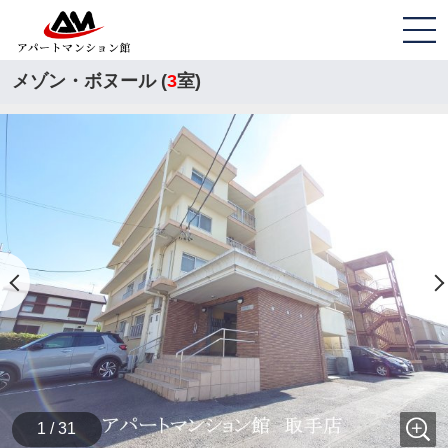
メゾン・ボヌール (
3
室)
1 / 31