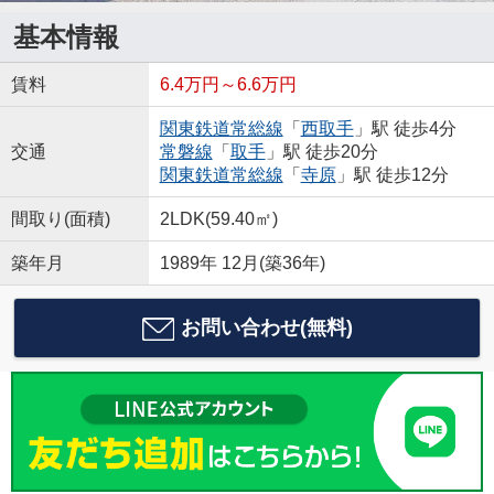
基本情報
賃料
6.4万円～6.6万円
関東鉄道常総線
「
西取手
」駅 徒歩4分
交通
常磐線
「
取手
」駅 徒歩20分
関東鉄道常総線
「
寺原
」駅 徒歩12分
間取り(面積)
2LDK(59.40㎡)
築年月
1989年 12月(築36年)
お問い合わせ(無料)