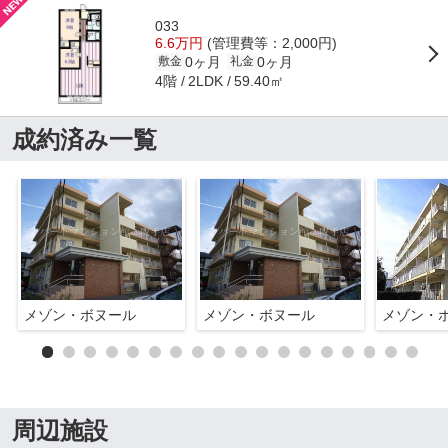
033
6.6万円
(管理費等：2,000円)
0ヶ月
0ヶ月
敷金
礼金
4階
59.40㎡
2LDK
成約済み一覧
メゾン・ボヌール
メゾン・ボヌール
メゾン・
周辺施設