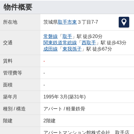
物件概要
所在地
茨城県
取手市
東
３丁目7-7
常磐線
「
取手
」駅 徒歩20分
交通
関東鉄道常総線
「
西取手
」駅 徒歩43分
成田線
「
東我孫子
」駅 徒歩67分
賃料
-
管理費等
-
面積
-
築年月
1995年 3月(築31年)
種別 / 構造
アパート / 軽量鉄骨
階建
2階建
アパートマンション館株式会社 取手店