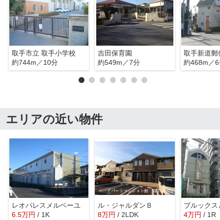
取手市立 取手小学校
吉田保育園
取手新道郵
約744m／10分
約549m／7分
約468m／
エリアの近い物件
レオパレスメルベーユ
ル・ジャルダンＢ
ブルックス
6.5
万
円
/ 1K
8
万
円
/ 2LDK
4
万
円
/ 1R