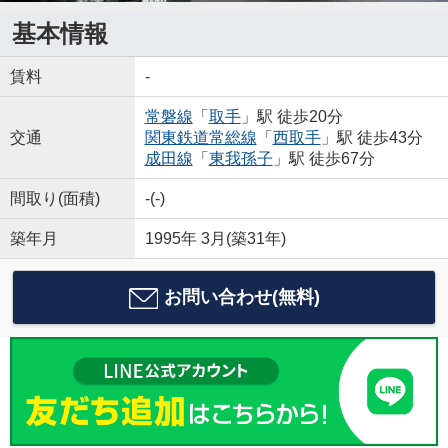
基本情報
賃料
-
常磐線
「
取手
」駅 徒歩20分
交通
関東鉄道常総線
「
西取手
」駅 徒歩43分
成田線
「
東我孫子
」駅 徒歩67分
間取り(面積)
-(-)
築年月
1995年 3月(築31年)
お問い合わせ(無料)