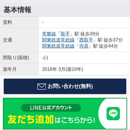
基本情報
賃料
-
常磐線
「
取手
」駅 徒歩28分
交通
関東鉄道常総線
「
西取手
」駅 徒歩37分
関東鉄道常総線
「
寺原
」駅 徒歩44分
間取り(面積)
-(-)
築年月
2016年 3月(築10年)
お問い合わせ(無料)