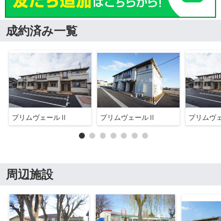
成約済み一覧
プリムヴェールⅡ
プリムヴェールⅡ
プリムヴ
周辺施設