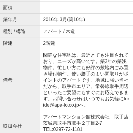
面積
-
築年月
2016年 3月(築10年)
種別 / 構造
アパート / 木造
階建
2階建
閑静な住宅地は、最近とても注目されて
おり、ニーズが高いです。築2年の築浅
物件。忙しい方にも好評の敷地内ごみ置
き場付物件。使い勝手のよい間取りがポ
備考
イントのアパートです。地域に強い当社
だから、取手市エリア、常磐線取手周辺
といったご要望にもすぐにお応えできま
す。お問い合わせはいつでもお気軽にtor
ide@apa-to.co.jpへ。
アパートマンション館株式会社 取手店
茨城県取手市取手２丁目2-7
取扱会社
TEL:0297-72-1181