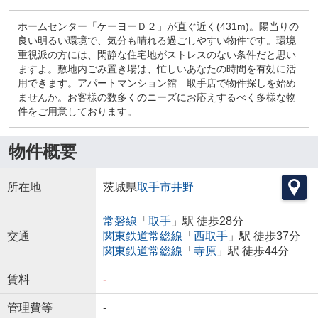
ホームセンター「ケーヨーＤ２」が直ぐ近く(431m)。陽当りの
良い明るい環境で、気分も晴れる過ごしやすい物件です。環境
重視派の方には、閑静な住宅地がストレスのない条件だと思い
ますよ。敷地内ごみ置き場は、忙しいあなたの時間を有効に活
用できます。アパートマンション館 取手店で物件探しを始め
ませんか。お客様の数多くのニーズにお応えするべく多様な物
件をご用意しております。
物件概要
所在地
茨城県
取手市
井野
常磐線
「
取手
」駅 徒歩28分
交通
関東鉄道常総線
「
西取手
」駅 徒歩37分
関東鉄道常総線
「
寺原
」駅 徒歩44分
賃料
-
管理費等
-