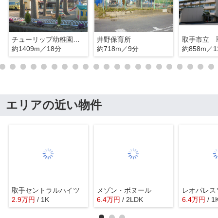
チューリップ幼稚園第二
井野保育所
約1409m／18分
約718m／9分
約858m／1
エリアの近い物件
取手セントラルハイツ
メゾン・ボヌール
2.9
万
円
/ 1K
6.4
万
円
/ 2LDK
6.4
万
円
/ 1