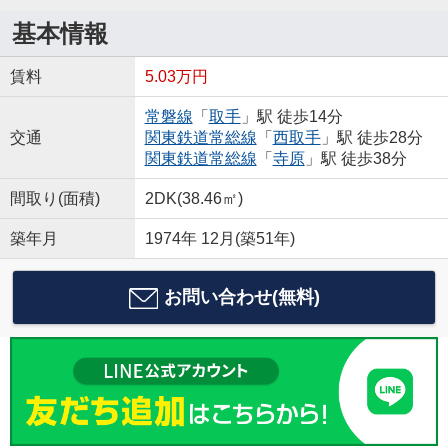
基本情報
賃料
5.03万円
常磐線
「
取手
」駅 徒歩14分
交通
関東鉄道常総線
「
西取手
」駅 徒歩28分
関東鉄道常総線
「
寺原
」駅 徒歩38分
間取り(面積)
2DK(38.46㎡)
築年月
1974年 12月(築51年)
お問い合わせ(無料)