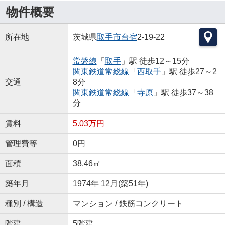
物件概要
所在地
茨城県
取手市
台宿
2-19-22
常磐線
「
取手
」駅 徒歩12～15分
関東鉄道常総線
「
西取手
」駅 徒歩27～2
交通
8分
関東鉄道常総線
「
寺原
」駅 徒歩37～38
分
賃料
5.03万円
管理費等
0円
面積
38.46㎡
築年月
1974年 12月(築51年)
種別 / 構造
マンション / 鉄筋コンクリート
階建
5階建