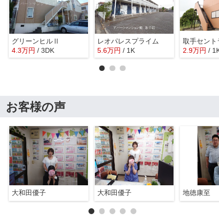
グリーンヒルⅡ
レオパレスプライム
取手セント
4.3
万
円
/ 3DK
5.6
万
円
/ 1K
2.9
万
円
/ 1
お客様の声
大和田優子
大和田優子
地徳康至