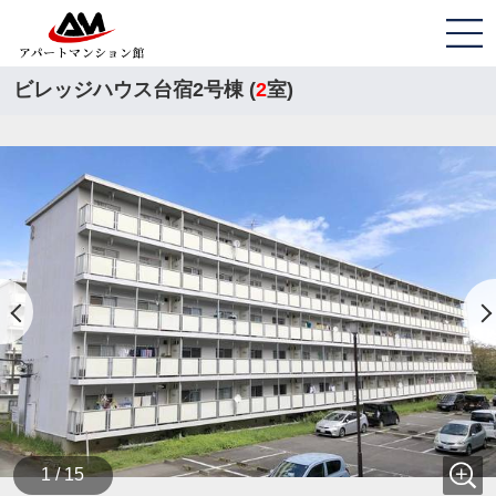
ビレッジハウス台宿2号棟 (
2
室)
1 / 15