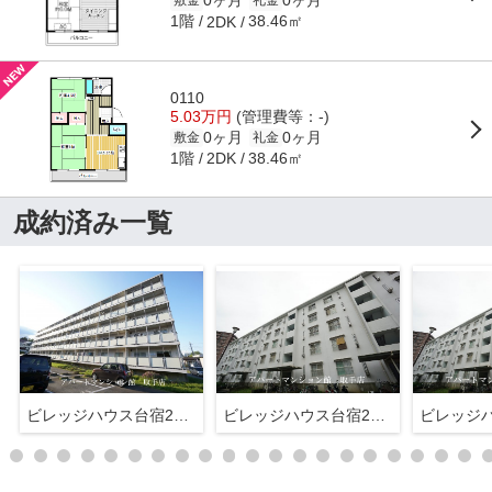
0ヶ月
0ヶ月
1階
38.46㎡
2DK
0110
5.03万円
(管理費等：-)
0ヶ月
0ヶ月
敷金
礼金
1階
38.46㎡
2DK
成約済み一覧
ビレッジハウス台宿2号棟
ビレッジハウス台宿2号棟