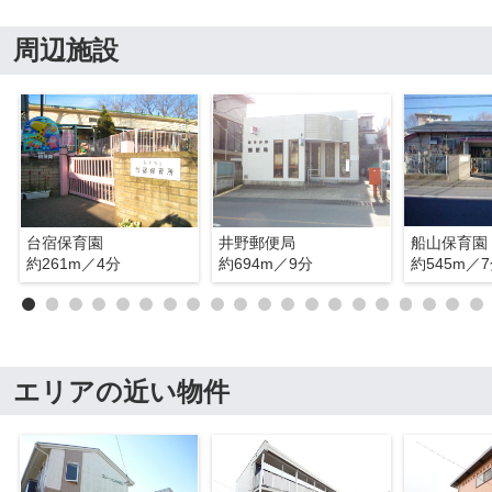
周辺施設
台宿保育園
井野郵便局
船山保育園
約261m／4分
約694m／9分
約545m／
エリアの近い物件