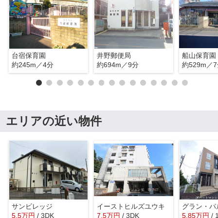
台宿保育園
井野郵便局
船山保育園
約245m／4分
約694m／9分
約529m／
エリアの近い物件
サンビレッジ
イーストヒルズユウキ
グラン・パ
5.5
万
円
/ 3DK
7.5
万
円
/ 3DK
5.85
万
円
/