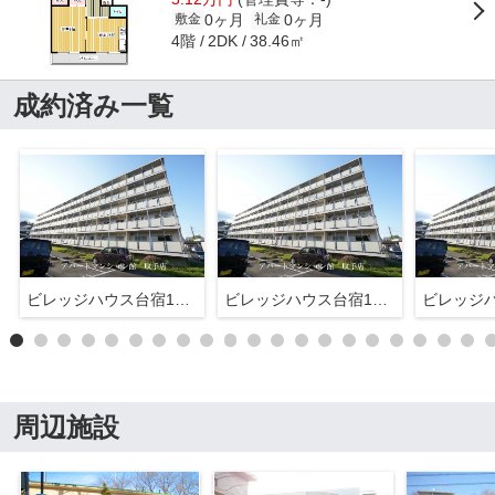
0ヶ月
0ヶ月
敷金
礼金
4階
38.46㎡
2DK
成約済み一覧
ビレッジハウス台宿1号棟
ビレッジハウス台宿1号棟
周辺施設