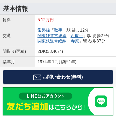
基本情報
賃料
5.12万円
常磐線
「
取手
」駅 徒歩12分
交通
関東鉄道常総線
「
西取手
」駅 徒歩27分
関東鉄道常総線
「
寺原
」駅 徒歩37分
間取り(面積)
2DK(38.46㎡)
築年月
1974年 12月(築51年)
お問い合わせ(無料)