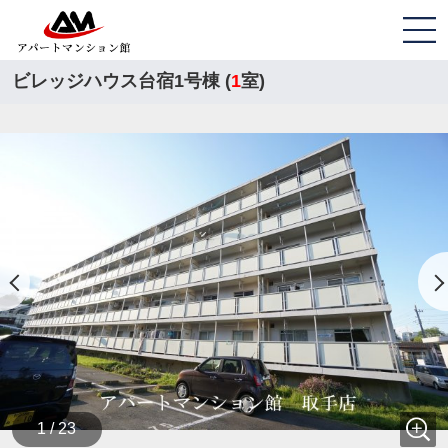
ビレッジハウス台宿1号棟 (
1
室)
1 / 23