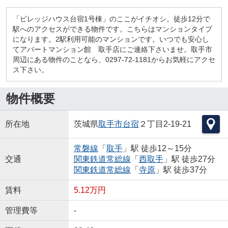
「ビレッジハウス台宿1号棟」のここがイチオシ。徒歩12分で
駅へのアクセスができる物件です。こちらはマンションタイプ
になります。2駅利用可能のマンションです。いつでも安心し
てアパートマンション館 取手店にご連絡下さいませ。取手市
周辺にある物件のことなら、0297-72-1181からお気軽にアクセ
ス下さい。
物件概要
所在地
茨城県
取手市
台宿
２丁目2-19-21
常磐線
「
取手
」駅 徒歩12～15分
交通
関東鉄道常総線
「
西取手
」駅 徒歩27分
関東鉄道常総線
「
寺原
」駅 徒歩37分
賃料
5.12万円
管理費等
-