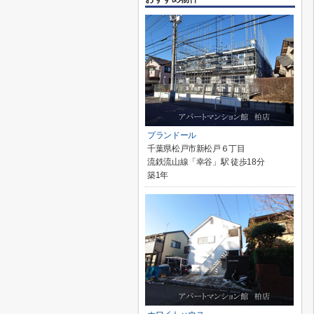
プランドール
千葉県松戸市新松戸６丁目
流鉄流山線「幸谷」駅 徒歩18分
築1年