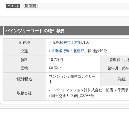
【区画図】
コメント
パインツリーコート
の物件概要
所在地
千葉県
松戸市
上本郷
3196
常磐緩行線
「
北松戸
」駅 徒歩10分
交通
賃料
10.7万円
管理費・共
面積
60.59㎡
築年月（築
マンション / 鉄筋コンクリー
種別/構造
階建
ト
アパートマンション館株式会社 柏店
千葉県
取扱会社
国土交通大臣 (6) 第5966号