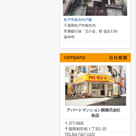
松戸市根木内戸建
千葉県松戸市根木内
常磐緩行線「北小金」駅 徒歩13分
築49年
アパートマンション館株式会社
柏店
〒277-0005
千葉県柏市柏１丁目1-10
TEL/04-7167-1222