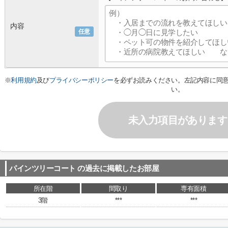
内容
任意
※
利用規約
及び
プライバシーポリシー
を必ずお読みください。左記内容に同
い。
未入力項目があります
パインツリーコート
の過去に掲載したお部屋
所在階
間取り
専有面積
3階
***
***