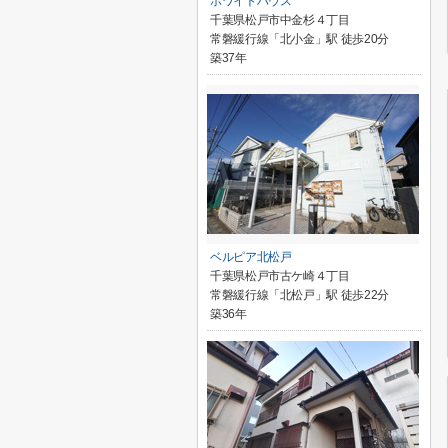
ホワイトハウス
千葉県松戸市中金杉４丁目
常磐緩行線「北小金」駅 徒歩20分
築37年
ベルピア北松戸
千葉県松戸市古ケ崎４丁目
常磐緩行線「北松戸」駅 徒歩22分
築36年