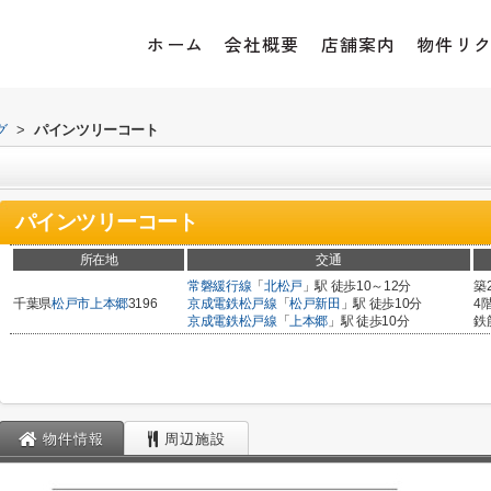
ホーム
会社概要
店舗案内
物件リ
グ
>
パインツリーコート
パインツリーコート
所在地
交通
常磐緩行線
「
北松戸
」駅 徒歩10～12分
築
千葉県
松戸市
上本郷
3196
京成電鉄松戸線
「
松戸新田
」駅 徒歩10分
4
京成電鉄松戸線
「
上本郷
」駅 徒歩10分
鉄
物件情報
周辺施設