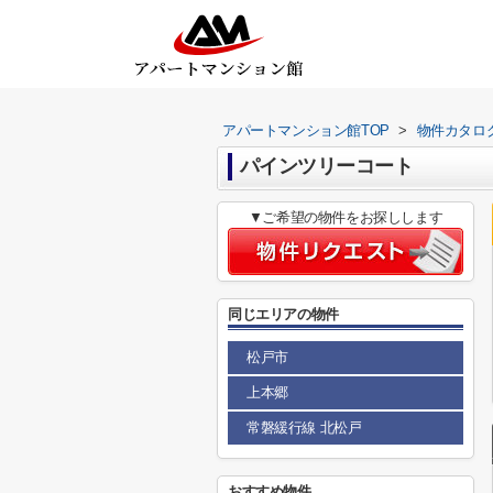
アパートマンション館TOP
>
物件カタロ
パインツリーコート
▼ご希望の物件をお探しします
同じエリアの物件
松戸市
上本郷
常磐緩行線 北松戸
おすすめ物件