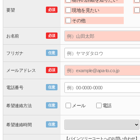
要望
必須
現地を見たい
その他
お名前
必須
フリガナ
任意
メールアドレス
必須
電話番号
任意
メール
電話
希望連絡方法
任意
希望連絡時間
任意
【パインツリーコートへのお問い合わせ】