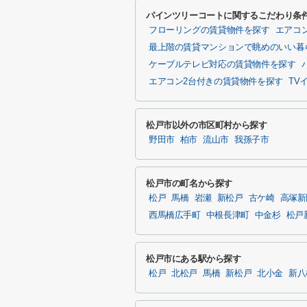
パインツリーコートに関するこだわり条
フローリングの賃貸物件を探す
エアコ
最上階の賃貸マンションで眺めのいい暮
ケーブルテレビ対応の賃貸物件を探す
エアコン2台付きの賃貸物件を探す
TV
松戸市以外の市区町村から探す
野田市
柏市
流山市
我孫子市
松戸市の町名から探す
松戸
馬橋
岩瀬
新松戸
古ケ崎
高塚新
西馬橋広手町
中根長津町
中金杉
松戸
松戸市にある駅から探す
松戸
北松戸
馬橋
新松戸
北小金
新八