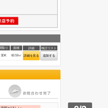
間取り
面積
詳細
検討リスト
3DK
60.59㎡
詳細を見る
追加する
資料がほしい