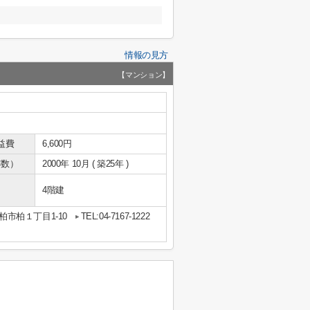
情報の見方
【マンション】
益費
6,600円
年数）
2000年 10月 ( 築25年 )
4階建
柏市柏１丁目1-10
TEL:04-7167-1222