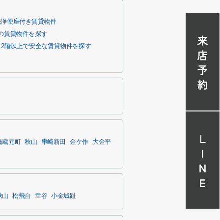
洗浄便座付き賃貸物件
階の賃貸物件を探す
2階以上で安全な賃貸物件を探す
橋蔵元町
秋山
串崎新田
金ケ作
大金平
秋山
松飛台
幸谷
小金城趾