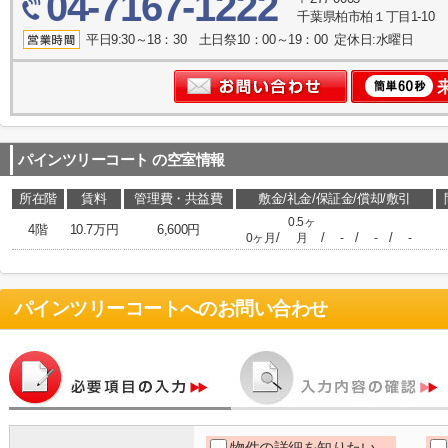
04-7167-1222
千葉県柏市柏１丁目1-10
平日9:30～18：30 土日祭10：00～19：00 定休日:水曜日
パインツリーコート
の空室情報
所在階
賃料
管理費・共益費
敷金/礼金/保証金/償却/敷引
0.5ヶ
4階
10.7万円
6,600円
/
/
/
/
0ヶ月
月
-
-
-
パインツリーコート
へのお問い合わせ
物件の詳細を知りたい