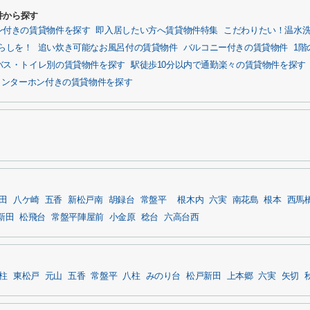
件から探す
ン付きの賃貸物件を探す
即入居したい方へ賃貸物件特集
こだわりたい！温水
らしを！
追い炊き可能なお風呂付の賃貸物件
バルコニー付きの賃貸物件
1
バス・トイレ別の賃貸物件を探す
駅徒歩10分以内で通勤楽々の賃貸物件を探す
インターホン付きの賃貸物件を探す
田
八ケ崎
五香
新松戸南
胡録台
常盤平
根木内
六実
南花島
根本
西馬
新田
松飛台
常盤平陣屋前
小金原
稔台
六高台西
柱
東松戸
元山
五香
常盤平
八柱
みのり台
松戸新田
上本郷
六実
矢切