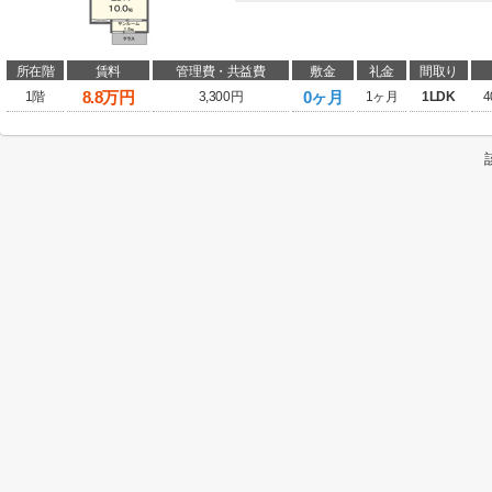
所在階
賃料
管理費・共益費
敷金
礼金
間取り
8.8
万円
0ヶ月
1階
3,300円
1ヶ月
1LDK
4