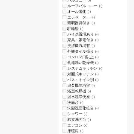
バルコニー
(-)
ルーフバルコニー
(-)
オール電化
(-)
エレベーター
(-)
照明器具付き
(-)
駐輪場
(-)
バイク置場あり
(-)
家具・家電付き
(-)
洗濯機置場有
(-)
外観タイル張り
(-)
コンロ２口以上
(-)
食器洗い乾燥機
(-)
システムキッチン
(-)
対面式キッチン
(-)
バス・トイレ別
(-)
追焚機能浴室
(-)
浴室乾燥機
(-)
温水洗浄便座
(-)
洗面台
(-)
洗髪洗面化粧台
(-)
シャワー
(-)
独立洗面台
(-)
エアコン
(-)
床暖房
(-)