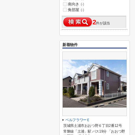
南向き
(-)
角部屋
(-)
2
件が該当
新着物件
ベルフラワーＥ
茨城県土浦市おおつ野６丁目2番12号
常磐線「土浦」駅 バス19分 「おおつ野