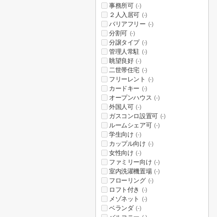
事務所可
(-)
２人入居可
(-)
バリアフリー
(-)
分割可
(-)
分譲タイプ
(-)
管理人常駐
(-)
眺望良好
(-)
二世帯住宅
(-)
フリーレント
(-)
カードキー
(-)
オープンハウス
(-)
外国人可
(-)
ガスコンロ設置可
(-)
ルームシェア可
(-)
学生向け
(-)
カップル向け
(-)
女性向け
(-)
ファミリー向け
(-)
室内洗濯機置場
(-)
フローリング
(-)
ロフト付き
(-)
メゾネット
(-)
ベランダ
(-)