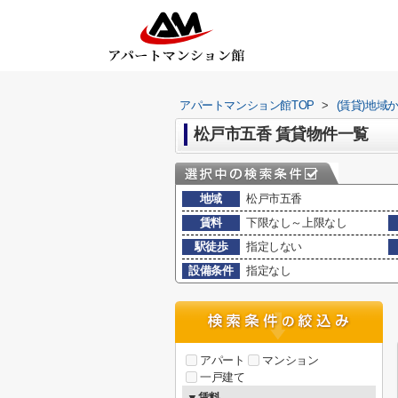
アパートマンション館TOP
>
(賃貸)地域
松戸市五香 賃貸物件一覧
地域
松戸市五香
賃料
下限なし～上限なし
駅徒歩
指定しない
設備条件
指定なし
アパート
マンション
一戸建て
▼賃料