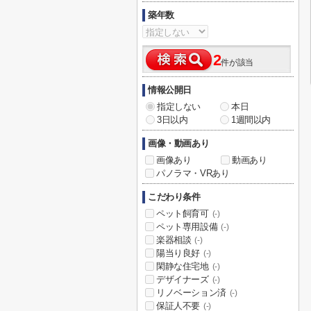
築年数
2
件が該当
情報公開日
指定しない
本日
3日以内
1週間以内
画像・動画あり
画像あり
動画あり
パノラマ・VRあり
こだわり条件
ペット飼育可
(-)
ペット専用設備
(-)
楽器相談
(-)
陽当り良好
(-)
閑静な住宅地
(-)
デザイナーズ
(-)
リノベーション済
(-)
保証人不要
(-)