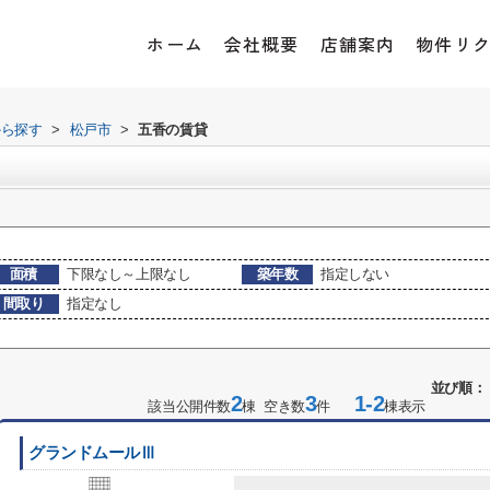
ホーム
会社概要
店舗案内
物件リ
から探す
>
松戸市
>
五香の賃貸
面積
下限なし～上限なし
築年数
指定しない
間取り
指定なし
並び順：
2
3
1-2
該当公開件数
棟 空き数
件
棟表示
グランドムールⅢ