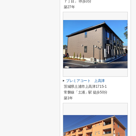
７丁目」 停歩3分
築27年
プレミアコート 上高津
茨城県土浦市上高津1715-1
常磐線「土浦」駅 徒歩50分
築1年