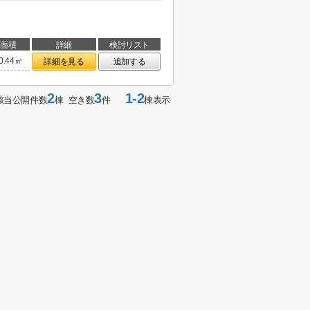
面積
詳細
検討リスト
0.44㎡
詳細を見る
追加する
2
3
1-2
該当公開件数
棟 空き数
件
棟表示