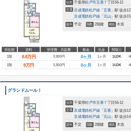
千葉県
松戸市
五香
７丁目56-12
住所
交通
京成電鉄松戸線
「
五香
」駅 徒歩1
京成電鉄松戸線
「
元山
」駅 徒歩1
予定
2階建
木造
築年
階数
構造
所在階
賃料
管理費・共益費
敷金
礼金
間取り
8.8
万円
0ヶ月
1階
3,300円
1ヶ月
1LDK
4
9
万円
0ヶ月
1階
3,300円
1ヶ月
1LDK
4
グランドムールⅠ
千葉県
松戸市
五香
７丁目56-12
住所
交通
京成電鉄松戸線
「
五香
」駅 徒歩1
京成電鉄松戸線
「
元山
」駅 徒歩1
予定
2階建
木造
築年
階数
構造