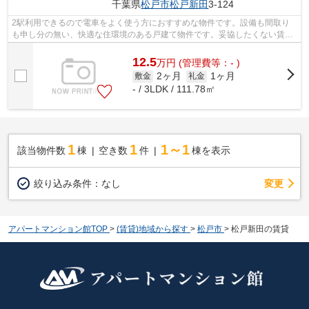
千葉県
松戸市
松戸新田
3-124
2駅利用できるので電車をよく使う方におすすめな物件です。設備も間取り
も申し分の無い、快適な住環境のある戸建て物件です。妥協したくない賃貸
戸建て探し。アパートマンション館 柏...
12.5
万
円
(管理費等：- )
2ヶ月
1ヶ月
敷金
礼金
- / 3LDK / 111.78㎡
1
1
1～1
該当物件数
棟
空き数
件
棟を表示
変更
絞り込み条件：
なし
アパートマンション館TOP
>
(賃貸)地域から探す
>
松戸市
>
松戸新田の賃貸