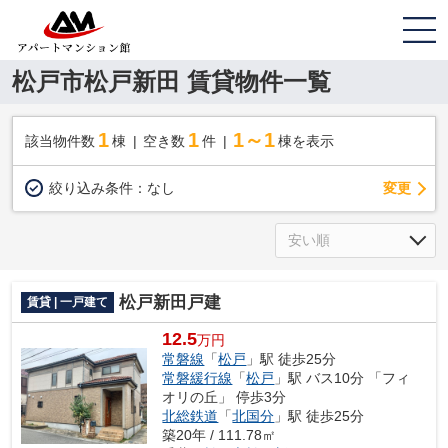
松戸市松戸新田 賃貸物件一覧
1
1
1～1
該当物件数
棟
空き数
件
棟を表示
変更
絞り込み条件：
なし
松戸新田戸建
賃貸 | 一戸建て
12.5
万円
常磐線
「
松戸
」駅 徒歩25分
常磐緩行線
「
松戸
」駅 バス10分 「フィ
オリの丘」 停歩3分
北総鉄道
「
北国分
」駅 徒歩25分
築20年 / 111.78㎡