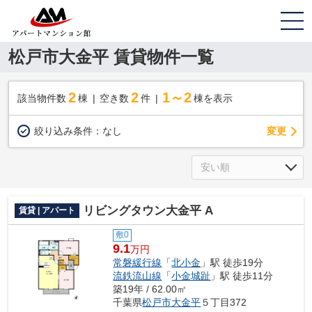
松戸市大金平 賃貸物件一覧
2
2
1～2
該当物件数
棟
空き数
件
棟を表示
変更
絞り込み条件：
なし
リビングタウン大金平 A
賃貸 | アパート
敷0
9.1
万円
常磐緩行線
「
北小金
」駅 徒歩19分
流鉄流山線
「
小金城趾
」駅 徒歩11分
築19年 / 62.00㎡
千葉県
松戸市
大金平
５丁目372