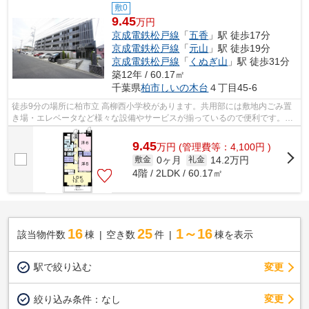
敷0
9.45
万円
京成電鉄松戸線
「
五香
」駅 徒歩17分
京成電鉄松戸線
「
元山
」駅 徒歩19分
京成電鉄松戸線
「
くぬぎ山
」駅 徒歩31分
築12年 / 60.17㎡
千葉県
柏市
しいの木台
４丁目45-6
徒歩9分の場所に柏市立 高柳西小学校があります。共用部には敷地内ごみ置
き場・エレベータなど様々な設備やサービスが揃っているので便利です。こ
ちらの物件はマンションです。こちら...
9.45
万
円
(管理費等：4,100円 )
0ヶ月
14.2万円
敷金
礼金
4階 / 2LDK / 60.17㎡
16
25
1～16
該当物件数
棟
空き数
件
棟を表示
駅で絞り込む
変更
変更
絞り込み条件：
なし