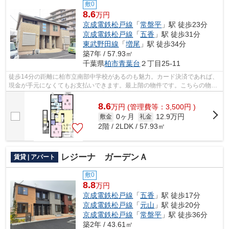
敷0
8.6
万円
京成電鉄松戸線
「
常盤平
」駅 徒歩23分
京成電鉄松戸線
「
五香
」駅 徒歩31分
東武野田線
「
増尾
」駅 徒歩34分
築7年 / 57.93㎡
千葉県
柏市
青葉台
２丁目25-11
徒歩14分の距離に柏市立南部中学校があるのも魅力。カード決済であれば、
現金が手元になくてもお支払いできます。最上階の物件です。こちらの物件
には自走式駐車場があります。アパー...
8.6
万
円
(管理費等：3,500円 )
0ヶ月
12.9万円
敷金
礼金
2階 / 2LDK / 57.93㎡
レジーナ ガーデンＡ
賃貸 | アパート
敷0
8.8
万円
京成電鉄松戸線
「
五香
」駅 徒歩17分
京成電鉄松戸線
「
元山
」駅 徒歩20分
京成電鉄松戸線
「
常盤平
」駅 徒歩36分
築2年 / 43.61㎡