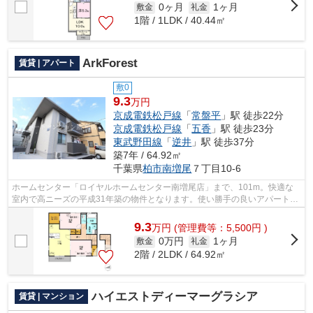
0ヶ月
1ヶ月
敷金
礼金
1階 / 1LDK / 40.44㎡
ArkForest
賃貸 | アパート
敷0
9.3
万円
京成電鉄松戸線
「
常盤平
」駅 徒歩22分
京成電鉄松戸線
「
五香
」駅 徒歩23分
東武野田線
「
逆井
」駅 徒歩37分
築7年 / 64.92㎡
千葉県
柏市
南増尾
７丁目10-6
ホームセンター「ロイヤルホームセンター南増尾店」まで、101m。快適な
室内で高ニーズの平成31年築の物件となります。使い勝手の良いアパートで
イチオシの物件です。最上階なので外か...
9.3
万
円
(管理費等：5,500円 )
0万円
1ヶ月
敷金
礼金
2階 / 2LDK / 64.92㎡
ハイエストディーマーグラシア
賃貸 | マンション