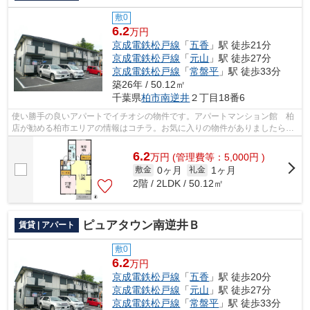
敷0
6.2
万円
京成電鉄松戸線
「
五香
」駅 徒歩21分
京成電鉄松戸線
「
元山
」駅 徒歩27分
京成電鉄松戸線
「
常盤平
」駅 徒歩33分
築26年 / 50.12㎡
千葉県
柏市
南逆井
２丁目18番6
使い勝手の良いアパートでイチオシの物件です。アパートマンション館 柏
店が勧める柏市エリアの情報はコチラ。お気に入りの物件がありましたら。
お気軽に04-7167-1222かkasiwa@apa-to...
6.2
万
円
(管理費等：5,000円 )
0ヶ月
1ヶ月
敷金
礼金
2階 / 2LDK / 50.12㎡
ピュアタウン南逆井Ｂ
賃貸 | アパート
敷0
6.2
万円
京成電鉄松戸線
「
五香
」駅 徒歩20分
京成電鉄松戸線
「
元山
」駅 徒歩27分
京成電鉄松戸線
「
常盤平
」駅 徒歩33分