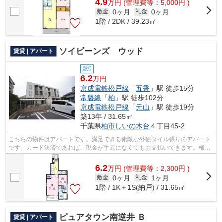
4.9
万
円
(管理費等：5,000円 )
0ヶ月
0ヶ月
敷金
礼金
1階 / 2DK / 39.23㎡
ソイビーンズ ウッド
賃貸 | アパート
敷0
6.2
万円
京成電鉄松戸線
「
五香
」駅 徒歩15分
常磐線
「
柏
」駅 徒歩102分
京成電鉄松戸線
「
元山
」駅 徒歩19分
築13年 / 31.65㎡
千葉県
柏市
しいの木台
４丁目45-2
こちらの物件はアパートです。満足できる素敵な外観タイル張りのアパート
です。カード決済であれば、現金が手元になくてもお支払いできます。様々
な場所へのアクセスがしやすくなる2駅...
6.2
万
円
(管理費等：2,300円 )
0ヶ月
1ヶ月
敷金
礼金
1階 / 1K＋1S(納戸) / 31.65㎡
ピュアタウン南逆井 Ｂ
賃貸 | アパート