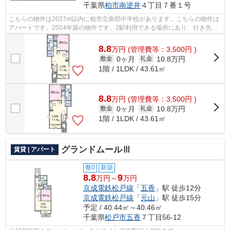
千葉県
柏市
南逆井
４丁目７番１号
こちらの物件は2037m以内に柏市立南部中学校があります。こちらの物件は
アパートです。2024年築の物件です。2駅利用できる場所にあり、行き先に
応じて乗車駅の使い分けができます。ア...
8.8
万
円
(管理費等：3,500円 )
0ヶ月
10.8万円
敷金
礼金
1階 / 1LDK / 43.61㎡
8.8
万
円
(管理費等：3,500円 )
0ヶ月
10.8万円
敷金
礼金
1階 / 1LDK / 43.61㎡
グランドムールⅢ
賃貸 | アパート
敷0
新築
8.8
9
万円～
万円
京成電鉄松戸線
「
五香
」駅 徒歩12分
京成電鉄松戸線
「
元山
」駅 徒歩15分
予定 / 40.44㎡～40.46㎡
千葉県
松戸市
五香
７丁目56-12