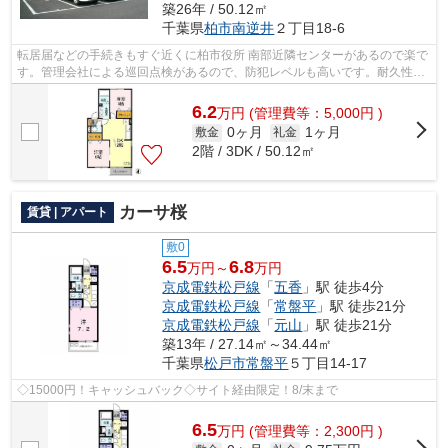
築26年 / 50.12㎡
千葉県
柏市
南逆井
２丁目18-6
転居届などの手続きもすぐ近くに柏市役所 南部近隣センターがあるので楽で
す。管理会社による巡回点検があるので、防犯レベルも高いです。耐久性の
ある軽量鉄骨構造の物件。魅力的な賃...
6.2
万
円
(管理費等：5,000円 )
0ヶ月
1ヶ月
敷金
礼金
2階 / 3DK / 50.12㎡
カーサ桜
賃貸 | アパート
敷0
6.5
6.8
万円～
万円
京成電鉄松戸線
「
五香
」駅 徒歩4分
京成電鉄松戸線
「
常盤平
」駅 徒歩21分
京成電鉄松戸線
「
元山
」駅 徒歩21分
築13年 / 27.14㎡～34.44㎡
千葉県
松戸市
常盤平
５丁目14-17
◇15000円！キャッシュバック◇サイト経由限定！8/末まで
6.5
万
円
(管理費等：2,300円 )