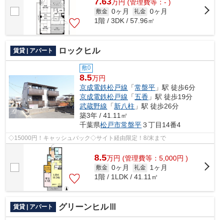
7.63
万
円
(管理費等：- )
0ヶ月
0ヶ月
敷金
礼金
1階 / 3DK / 57.96㎡
ロックヒル
賃貸 | アパート
敷0
8.5
万円
京成電鉄松戸線
「
常盤平
」駅 徒歩6分
京成電鉄松戸線
「
五香
」駅 徒歩19分
武蔵野線
「
新八柱
」駅 徒歩26分
築3年 / 41.11㎡
千葉県
松戸市
常盤平
３丁目14番4
◇15000円！キャッシュバック◇サイト経由限定！8/末まで
8.5
万
円
(管理費等：5,000円 )
0ヶ月
1ヶ月
敷金
礼金
1階 / 1LDK / 41.11㎡
グリーンヒルⅢ
賃貸 | アパート