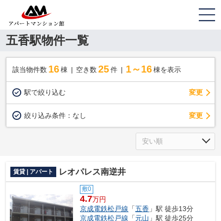
五香駅物件一覧
16
25
1～16
該当物件数
棟
空き数
件
棟を表示
駅で絞り込む
変更
変更
絞り込み条件：
なし
レオパレス南逆井
賃貸 | アパート
敷0
4.7
万円
京成電鉄松戸線
「
五香
」駅 徒歩13分
京成電鉄松戸線
「
元山
」駅 徒歩25分