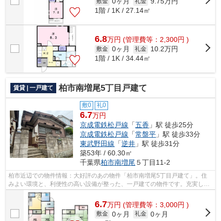
0ヶ月
9.75万円
敷金
礼金
1階 / 1K / 27.14㎡
6.8
万
円
(管理費等：2,300円 )
0ヶ月
10.2万円
敷金
礼金
1階 / 1K / 34.44㎡
柏市南増尾5丁目戸建て
賃貸 | 一戸建て
敷0
礼0
6.7
万円
京成電鉄松戸線
「
五香
」駅 徒歩25分
京成電鉄松戸線
「
常盤平
」駅 徒歩33分
東武野田線
「
逆井
」駅 徒歩31分
築53年 / 60.30㎡
千葉県
柏市
南増尾
５丁目11-2
柏市近辺での物件情報：大好評のあの物件「柏市南増尾5丁目戸建て」。住
みよい環境と、利便性の高い設備が整った、一戸建ての物件です。充実した
毎日を送るために、賃貸戸建てを探しま...
6.7
万
円
(管理費等：3,000円 )
0ヶ月
0ヶ月
敷金
礼金