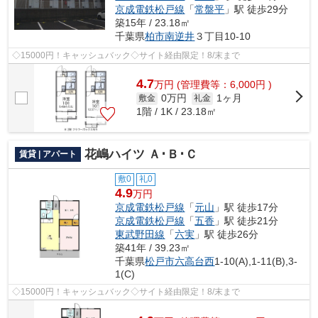
京成電鉄松戸線
「
常盤平
」駅 徒歩29分
築15年 / 23.18㎡
千葉県
柏市
南逆井
３丁目10-10
◇15000円！キャッシュバック◇サイト経由限定！8/末まで
4.7
万
円
(管理費等：6,000円 )
0万円
1ヶ月
敷金
礼金
1階 / 1K / 23.18㎡
花嶋ハイツ Ａ･Ｂ･Ｃ
賃貸 | アパート
敷0
礼0
4.9
万円
京成電鉄松戸線
「
元山
」駅 徒歩17分
京成電鉄松戸線
「
五香
」駅 徒歩21分
東武野田線
「
六実
」駅 徒歩26分
築41年 / 39.23㎡
千葉県
松戸市
六高台西
1-10(A),1-11(B),3-
1(C)
◇15000円！キャッシュバック◇サイト経由限定！8/末まで