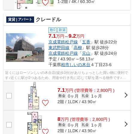
1-2階 / 4K / 60.30㎡
クレードル
賃貸 | アパート
敷0
新築
7.1
9.2
万円～
万円
京成電鉄松戸線
「
五香
」駅 徒歩22分
東武野田線
「
高柳
」駅 徒歩28分
京成電鉄松戸線
「
元山
」駅 徒歩24分
予定 / 43.90㎡～58.13㎡
千葉県
柏市
しいの木台
４丁目23-6
近くにはローソンしいの木台店(徒歩3分)がありちょっとした買い物に便利で
す♪近くに駅が2つあるため、用途や行き先に応じて駅を選べる物件です♪空
気の入れ替えも簡単におこなえる通風...
7.1
万
円
(管理費等：2,800円 )
0ヶ月
1ヶ月
敷金
礼金
2階 / 1LDK / 43.90㎡
8
万
円
(管理費等：2,800円 )
0ヶ月
1ヶ月
敷金
礼金
2階 / 1LDK / 43.90㎡