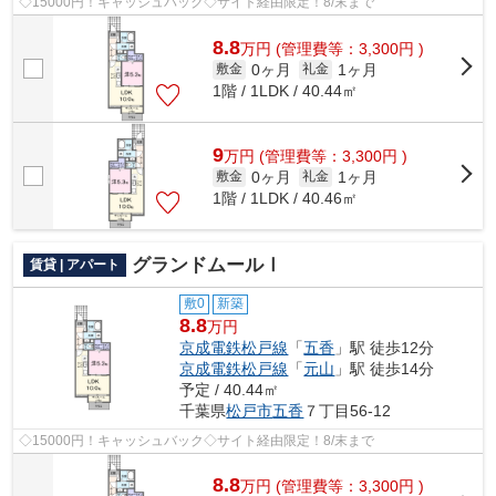
◇15000円！キャッシュバック◇サイト経由限定！8/末まで
8.8
万
円
(管理費等：3,300円 )
0ヶ月
1ヶ月
敷金
礼金
1階 / 1LDK / 40.44㎡
9
万
円
(管理費等：3,300円 )
0ヶ月
1ヶ月
敷金
礼金
1階 / 1LDK / 40.46㎡
グランドムールⅠ
賃貸 | アパート
敷0
新築
8.8
万円
京成電鉄松戸線
「
五香
」駅 徒歩12分
京成電鉄松戸線
「
元山
」駅 徒歩14分
予定 / 40.44㎡
千葉県
松戸市
五香
７丁目56-12
◇15000円！キャッシュバック◇サイト経由限定！8/末まで
8.8
万
円
(管理費等：3,300円 )