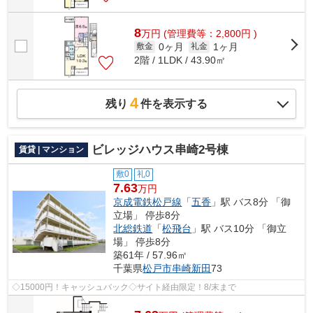
8
万
円
(管理費等：2,800円 )
0ヶ月
1ヶ月
敷金
礼金
2階 / 1LDK / 43.90㎡
4
残り
件を表示する
ビレッジハウス串崎2号棟
賃貸 | マンション
敷0
礼0
7.63
万円
京成電鉄松戸線
「
五香
」駅 バス8分 「御
立場」 停歩8分
北総鉄道
「
松飛台
」駅 バス10分 「御立
場」 停歩8分
築61年 / 57.96㎡
千葉県
松戸市
串崎新田
73
◇15000円！キャッシュバック◇サイト経由限定！8/末まで