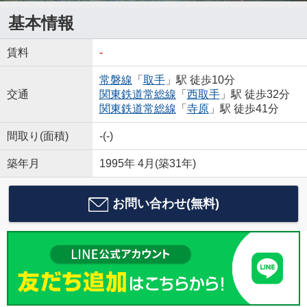
基本情報
賃料
-
常磐線
「
取手
」駅 徒歩10分
交通
関東鉄道常総線
「
西取手
」駅 徒歩32分
関東鉄道常総線
「
寺原
」駅 徒歩41分
間取り(面積)
-(-)
築年月
1995年 4月(築31年)
お問い合わせ(無料)