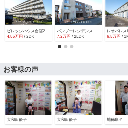
ビレッジハウス台宿2号棟
バンブーレジデンス
レオパレス
4.85
万
円
/ 2DK
7.2
万
円
/ 2LDK
6.5
万
円
/ 1
お客様の声
大和田優子
大和田優子
地徳康至