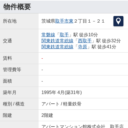
物件概要
所在地
茨城県
取手市
東
２丁目１－２１
常磐線
「
取手
」駅 徒歩10分
交通
関東鉄道常総線
「
西取手
」駅 徒歩32分
関東鉄道常総線
「
寺原
」駅 徒歩41分
賃料
-
管理費等
-
面積
-
築年月
1995年 4月(築31年)
種別 / 構造
アパート / 軽量鉄骨
階建
2階建
アパートマンション館株式会社 取手店