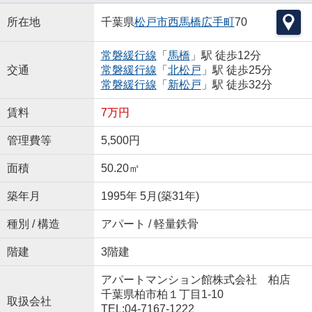
所在地
千葉県
松戸市
西馬橋広手町
70
常磐緩行線
「
馬橋
」駅 徒歩12分
交通
常磐緩行線
「
北松戸
」駅 徒歩25分
常磐緩行線
「
新松戸
」駅 徒歩32分
賃料
7万円
管理費等
5,500円
面積
50.20㎡
築年月
1995年 5月(築31年)
種別 / 構造
アパート / 軽量鉄骨
階建
3階建
アパートマンション館株式会社 柏店
千葉県柏市柏１丁目1-10
取扱会社
TEL:04-7167-1222