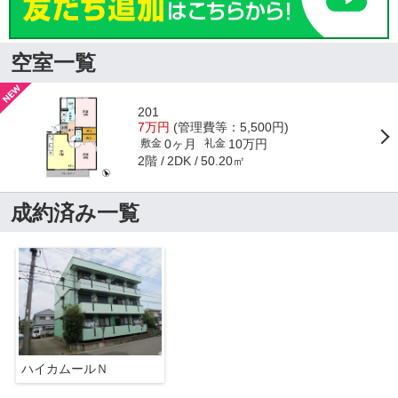
空室一覧
201
7万円
(管理費等：5,500円)
0ヶ月
10万円
敷金
礼金
2階
50.20㎡
2DK
成約済み一覧
ハイカムールＮ