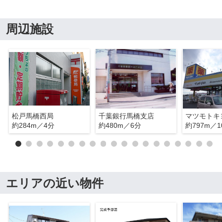
周辺施設
松戸馬橋西局
千葉銀行馬橋支店
マツモトキ
約284m／4分
約480m／6分
約797m／1
エリアの近い物件