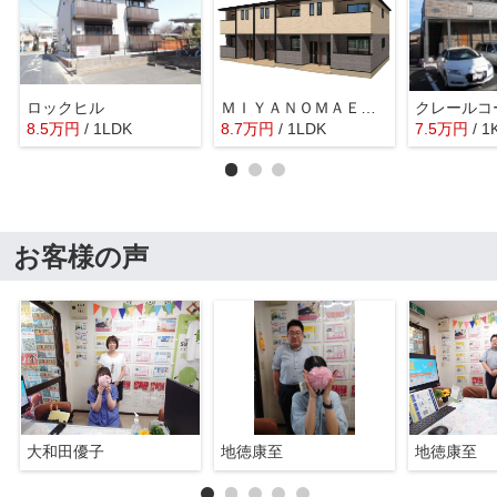
ロックヒル
ＭＩＹＡＮＯＭＡＥ５５４
クレールコ
8.5
万
円
/ 1LDK
8.7
万
円
/ 1LDK
7.5
万
円
/ 1
お客様の声
大和田優子
地徳康至
地徳康至