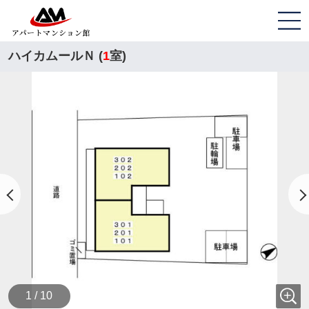
ハイカムールＮ (
1
室)
1 / 10