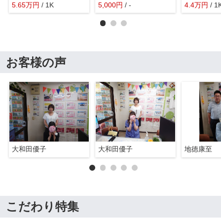
5.65
万
円
/ 1K
5,000
円
/ -
4.4
万
円
/ 1
お客様の声
大和田優子
大和田優子
地徳康至
こだわり特集