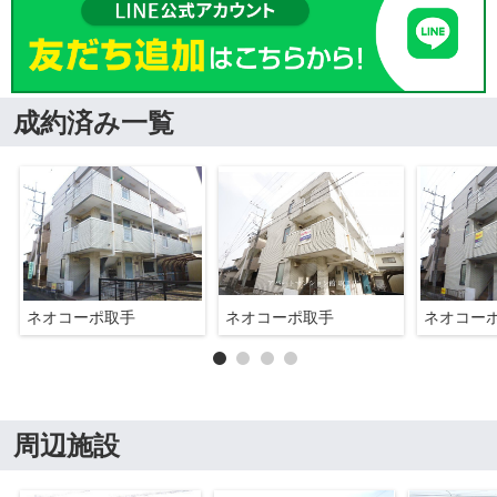
成約済み一覧
ネオコーポ取手
ネオコーポ取手
ネオコー
周辺施設