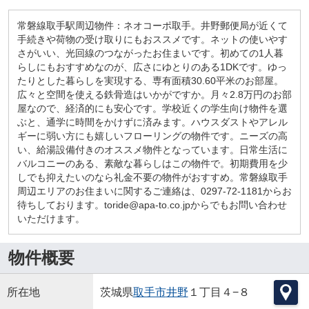
常磐線取手駅周辺物件：ネオコーポ取手。井野郵便局が近くて
手続きや荷物の受け取りにもおススメです。ネットの使いやす
さがいい、光回線のつながったお住まいです。初めての1人暮
らしにもおすすめなのが、広さにゆとりのある1DKです。ゆっ
たりとした暮らしを実現する、専有面積30.60平米のお部屋。
広々と空間を使える鉄骨造はいかがですか。月々2.8万円のお部
屋なので、経済的にも安心です。学校近くの学生向け物件を選
ぶと、通学に時間をかけずに済みます。ハウスダストやアレル
ギーに弱い方にも嬉しいフローリングの物件です。ニーズの高
い、給湯設備付きのオススメ物件となっています。日常生活に
バルコニーのある、素敵な暮らしはこの物件で。初期費用を少
しでも抑えたいのなら礼金不要の物件がおすすめ。常磐線取手
周辺エリアのお住まいに関するご連絡は、0297-72-1181からお
待ちしております。toride@apa-to.co.jpからでもお問い合わせ
いただけます。
物件概要
所在地
茨城県
取手市
井野
１丁目４−８