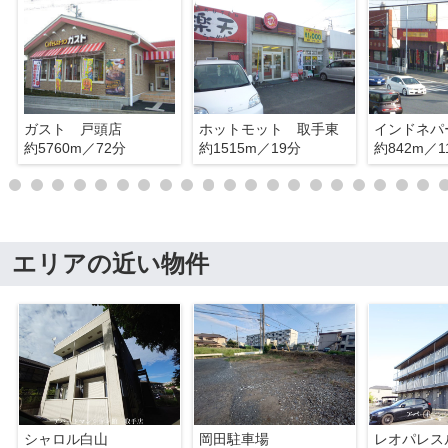
ガスト 戸頭店
ホットモット 取手東
約5760m／72分
約1515m／19分
約842m／1
エリアの近い物件
シャロル白山
岡田駐車場
レオパレス