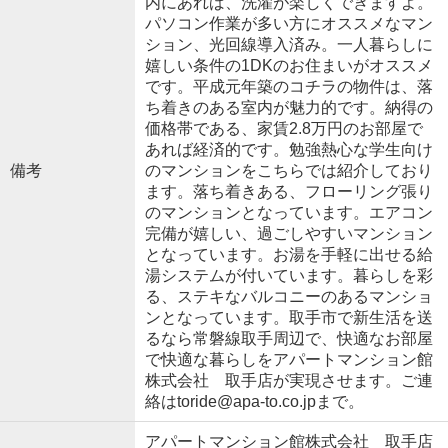
内にあれば、洗濯が楽しくできますよ。
パソコン作業が多い方にオススメなマン
ション、光回線導入済み。一人暮らしに
嬉しい条件の1DKのお住まいがオススメ
です。平成元年築のコチラの物件は、落
ち着きのある室内が魅力的です。納得の
価格帯である、家賃2.8万円のお部屋で
あれば経済的です。勉強熱心な学生向け
備考
のマンションをこちらでは紹介しており
ます。落ち着きある、フローリング張り
のマンションとなっています。エアコン
完備が嬉しい、過ごしやすいマンション
となっています。お湯を手軽に出せる給
湯システムが付いています。暮らしを彩
る、ステキなバルコニーのあるマンショ
ンとなっています。取手市で新生活を送
るなら常磐線取手周辺で、快適なお部屋
で快適な暮らしをアパートマンション館
株式会社 取手店が実現させます。ご連
絡はtoride@apa-to.co.jpまで。
アパートマンション館株式会社 取手店