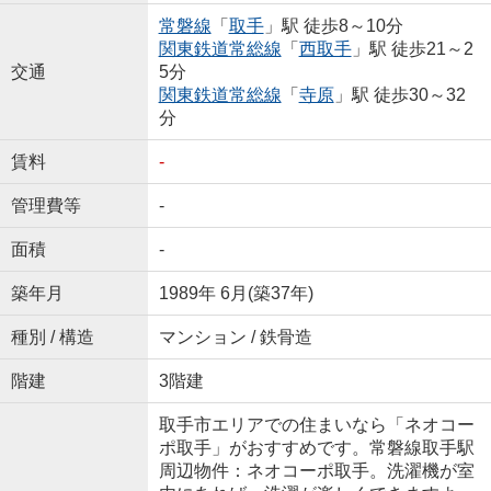
常磐線
「
取手
」駅 徒歩8～10分
関東鉄道常総線
「
西取手
」駅 徒歩21～2
交通
5分
関東鉄道常総線
「
寺原
」駅 徒歩30～32
分
賃料
-
管理費等
-
面積
-
築年月
1989年 6月(築37年)
種別 / 構造
マンション / 鉄骨造
階建
3階建
取手市エリアでの住まいなら「ネオコー
ポ取手」がおすすめです。常磐線取手駅
周辺物件：ネオコーポ取手。洗濯機が室