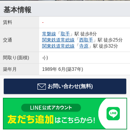
基本情報
賃料
-
常磐線
「
取手
」駅 徒歩8分
交通
関東鉄道常総線
「
西取手
」駅 徒歩25分
関東鉄道常総線
「
寺原
」駅 徒歩32分
間取り(面積)
-(-)
築年月
1989年 6月(築37年)
お問い合わせ(無料)