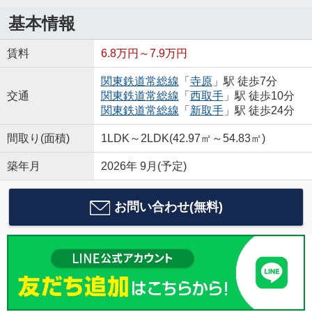
基本情報
賃料
6.8万円～7.9万円
関東鉄道常総線
「
寺原
」駅 徒歩7分
交通
関東鉄道常総線
「
西取手
」駅 徒歩10分
関東鉄道常総線
「
新取手
」駅 徒歩24分
間取り(面積)
1LDK～2LDK(42.97㎡～54.83㎡)
築年月
2026年 9月(予定)
お問い合わせ(無料)