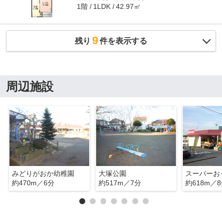
1階
42.97㎡
1LDK
9
残り
件を表示する
周辺施設
みどりがおか幼稚園
大塚公園
スーパーお
約470m／6分
約517m／7分
約618m／