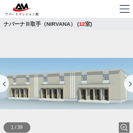
ナバーナⅢ取手（NIRVANA） (
12
室)
1 / 39