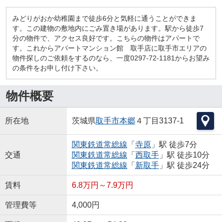
みどりがおか幼稚園まで徒歩6分と気軽に通うことができま
す。この建物の敷地内にごみ置き場があります。駅から徒歩7
分の物件で、アクセス良好です。こちらの物件はアパートで
す。これからアパートマンション館 取手店に取手市エリアの
物件探しのご依頼をするのなら、一度0297-72-1181からお望み
の条件をお申し付け下さい。
物件概要
所在地
茨城県
取手市
本郷
４丁目3137-1
関東鉄道常総線
「
寺原
」駅 徒歩7分
交通
関東鉄道常総線
「
西取手
」駅 徒歩10分
関東鉄道常総線
「
新取手
」駅 徒歩24分
賃料
6.8万円～7.9万円
管理費等
4,000円