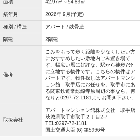
面積
42.97㎡～54.83㎡
築年月
2026年 9月(予定)
種別 / 構造
アパート / 鉄骨造
階建
2階建
ごみをもって歩く距離を少なくしたい方
におすすめしたい敷地内ごみ置き場で
す。幅広い層に好評な、駅から徒歩7分
に立地する物件です。こちらの物件はア
備考
パートです。物件探しはアパートマンシ
ョン館 取手店にお任せを。取手市にあ
る関東鉄道常総線寺原周辺の事なら、何
なりと0297-72-1181よりお聞き下さい。
アパートマンション館株式会社 取手店
茨城県取手市取手２丁目2-7
取扱会社
TEL:0297-72-1181
国土交通大臣 (6) 第5966号