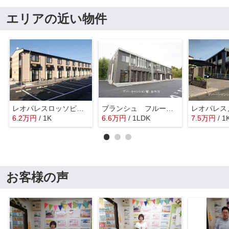
エリアの近い物件
レオパレスロッソピアンコⅢ
ブランシュ フルール K 1
6.2
万
円
/ 1K
6.6
万
円
/ 1LDK
7.5
万
円
/ 1
お客様の声