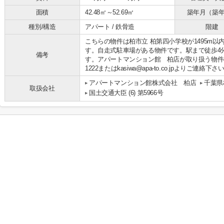
面積
42.48㎡～52.69㎡
築年月（築
種別/構造
アパート / 鉄骨造
階建
こちらの物件は柏市立 柏第四小学校が1495m
す。自走式駐車場がある物件です。駅まで徒歩4
備考
す。アパートマンション館 柏店が取り扱う物件のお
1222またはkasiwa@apa-to.co.jpよりご連絡下さ
アパートマンション館株式会社 柏店
千葉県
取扱会社
国土交通大臣 (6) 第5966号