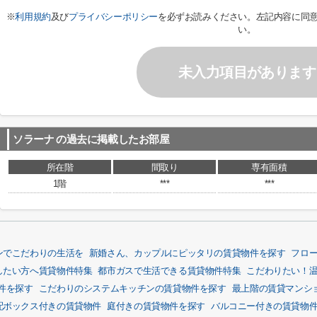
※
利用規約
及び
プライバシーポリシー
を必ずお読みください。左記内容に同
い。
未入力項目があります
ソラーナ
の過去に掲載したお部屋
所在階
間取り
専有面積
1階
***
***
ンでこだわりの生活を
新婚さん、カップルにピッタリの賃貸物件を探す
フロ
したい方へ賃貸物件特集
都市ガスで生活できる賃貸物件特集
こだわりたい！
件を探す
こだわりのシステムキッチンの賃貸物件を探す
最上階の賃貸マンシ
配ボックス付きの賃貸物件
庭付きの賃貸物件を探す
バルコニー付きの賃貸物