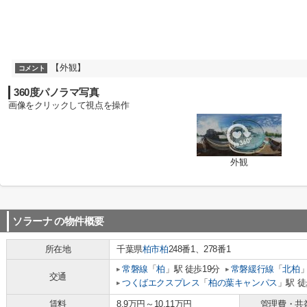
【外観】
コメント
360度パノラマ写真
画像をクリックして視点を操作
外観
ソラーナ
の物件概要
所在地
千葉県
柏市
柏
248番1、278番1
常磐線
「
柏
」駅 徒歩19分
常磐緩行線
「
北柏
」
交通
つくばエクスプレス
「
柏の葉キャンパス
」駅 徒
賃料
8.9万円～10.11万円
管理費・共