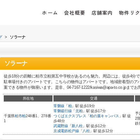
ホーム
会社概要
店舗案内
物件リ
グ
>
ソラーナ
ソラーナ
徒歩18分の距離に柏市立柏第五中学校があるのも魅力。周辺には、徒歩4分
駐車場付きのアパートです。こちらの物件はアパートです。地域密着型のア
案できる物件が御座います。是非、04-7167-1222/kasiwa@apa-to.co.jp
所在地
交通
常磐線
「
柏
」駅 徒歩19分
常磐緩行線
「
北柏
」駅 徒歩17分
予
千葉県
柏市
柏
248番1、278番
つくばエクスプレス
「
柏の葉キャンパス
」駅 徒
2
1
歩48分
鉄
武蔵野線
「
新八柱
」駅 徒歩12分
京成電鉄松戸線
「
八柱
」駅 徒歩12分