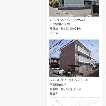
レオパレスパインブルームⅡ
千葉県柏市弥生町
常磐線「柏」駅 徒歩21分
築23年
レオパレスノーブルシャトーⅡ
千葉県柏市柏
常磐線「柏」駅 徒歩19分
築15年