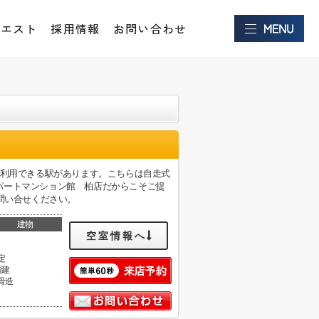
クエスト
採用情報
お問い合わせ
で利用できる駅があります。こちらは自走式
パートマンション館 柏店だからこそご提
までお問い合せください。
建物
空室情報へ
定
階建
骨造