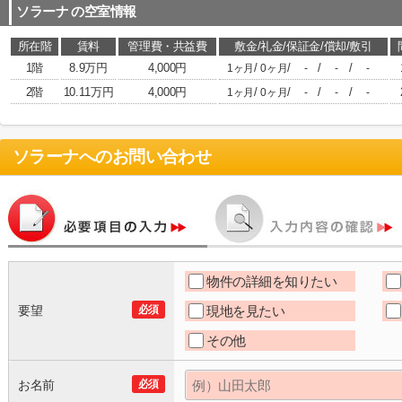
ソラーナ
の空室情報
所在階
賃料
管理費・共益費
敷金/礼金/保証金/償却/敷引
1階
8.9万円
4,000円
/
/
/
/
1ヶ月
0ヶ月
-
-
-
2階
10.11万円
4,000円
/
/
/
/
1ヶ月
0ヶ月
-
-
-
ソラーナ
へのお問い合わせ
物件の詳細を知りたい
要望
必須
現地を見たい
その他
お名前
必須