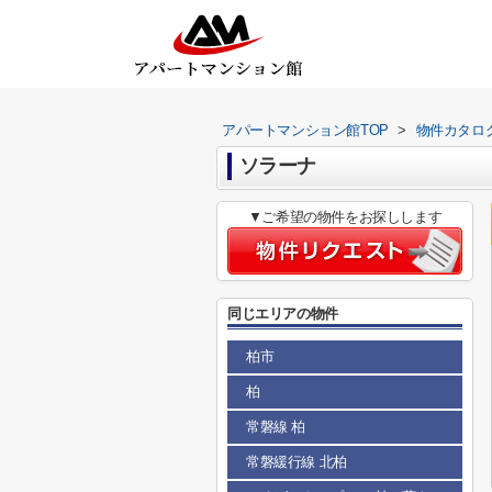
アパートマンション館TOP
>
物件カタロ
ソラーナ
▼ご希望の物件をお探しします
同じエリアの物件
柏市
柏
常磐線 柏
常磐緩行線 北柏