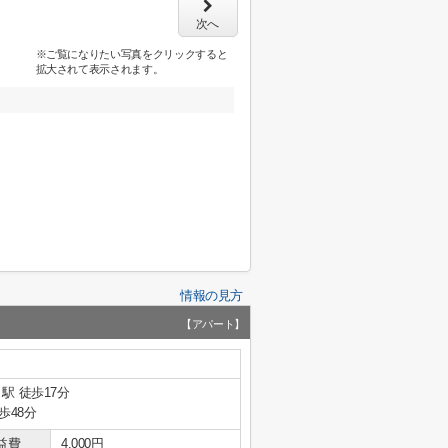
次へ
※ご覧になりたい写真をクリックすると
拡大されて表示されます。
情報の見方
【アパート】
駅 徒歩17分
歩48分
益費
4,000円