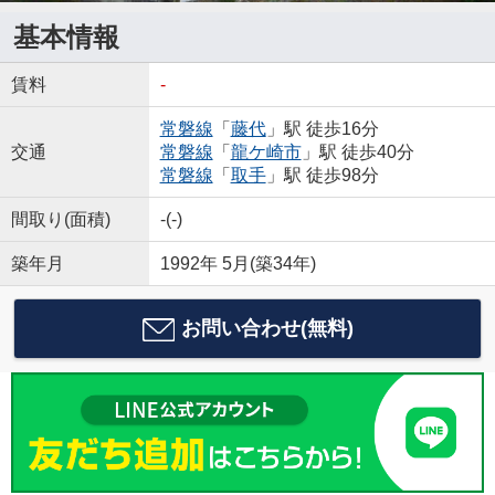
基本情報
賃料
-
常磐線
「
藤代
」駅 徒歩16分
交通
常磐線
「
龍ケ崎市
」駅 徒歩40分
常磐線
「
取手
」駅 徒歩98分
間取り(面積)
-(-)
築年月
1992年 5月(築34年)
お問い合わせ(無料)