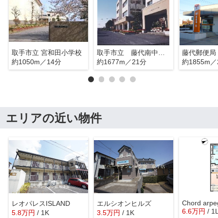
取手市立 宮和田小学校
取手市立 藤代南中学校
藤代郵便局
約1050m／14分
約1677m／21分
約1855m／
エリアの近い物件
Chord arpe
レオパレスISLAND
エルシオンヒルズ
6.6
万
円
/ 1
5.8
万
円
/ 1K
3.5
万
円
/ 1K