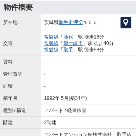
物件概要
所在地
茨城県
取手市
押切
１５６
常磐線
「
藤代
」駅 徒歩16分
交通
常磐線
「
龍ケ崎市
」駅 徒歩40分
常磐線
「
取手
」駅 徒歩98分
賃料
-
管理費等
-
面積
-
築年月
1992年 5月(築34年)
種別 / 構造
アパート / 軽量鉄骨
階建
2階建
アパートマンション館株式会社 取手店