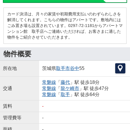
カード決済は、月々の家賃や初期費用支払いのわずらわしさを
解消してくれます。こちらの物件はアパートです。敷地内には
ごみ置き場も設置されています。0297-72-1181からアパートマ
ンション館 取手店へご連絡いただければ、お客さまに適した
物件をご紹介させていただきます。
物件概要
所在地
茨城県
取手市
谷中
55
常磐線
「
藤代
」駅 徒歩18分
交通
常磐線
「
龍ケ崎市
」駅 徒歩47分
常磐線
「
取手
」駅 徒歩64分
賃料
-
管理費等
-
面積
-