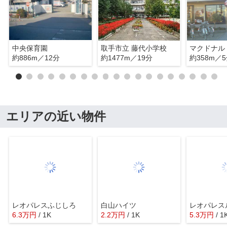
中央保育園
取手市立 藤代小学校
マクドナル
約886m／12分
約1477m／19分
約358m／
エリアの近い物件
レオパレスふじしろ
白山ハイツ
レオパレス
6.3
万
円
/ 1K
2.2
万
円
/ 1K
5.3
万
円
/ 1