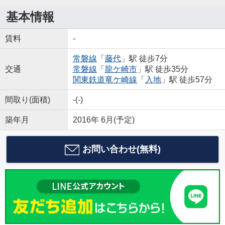
基本情報
賃料
-
常磐線
「
藤代
」駅 徒歩7分
交通
常磐線
「
龍ケ崎市
」駅 徒歩35分
関東鉄道竜ケ崎線
「
入地
」駅 徒歩57分
間取り(面積)
-(-)
築年月
2016年 6月(予定)
お問い合わせ(無料)