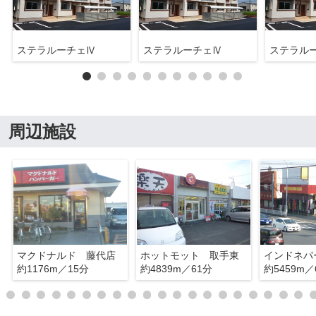
ステラルーチェⅣ
ステラルーチェⅣ
ステラル
周辺施設
マクドナルド 藤代店
ホットモット 取手東
約1176m／15分
約4839m／61分
約5459m／