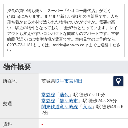
夕食の買い物も楽々。スーパー「ヤオコー藤代店」が近く
(491m)にあります。まだまだ新しい築1年のお部屋です。人を
落ち着かせる木材で造られた物件はいかがですか。需要の高
い、駅近の物件となっており、徒歩7分となっています。レイ
アウトも変えやすいコンパクトな間取りのアパートです。常磐
線藤代近くには物件情報が豊富です。室内見学のご予約なら、
0297-72-1181もしくは、toride@apa-to.co.jpまでご連絡くださ
い。
物件概要
所在地
茨城県
取手市
宮和田
常磐線
「
藤代
」駅 徒歩7～10分
常磐線
「
龍ケ崎市
」駅 徒歩24～35分
交通
関東鉄道竜ケ崎線
「
入地
」駅 徒歩49～6
2分
賃料
-