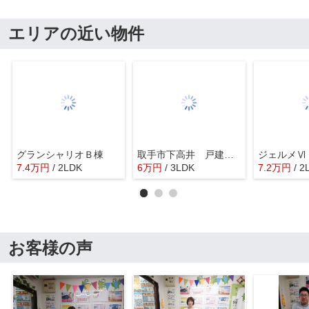
エリアの近い物件
グランシャリオＢ棟
取手市下高井 戸建住宅
ジェルメⅥ
7.4
万
円
/ 2LDK
6
万
円
/ 3LDK
7.2
万
円
/ 2
お客様の声