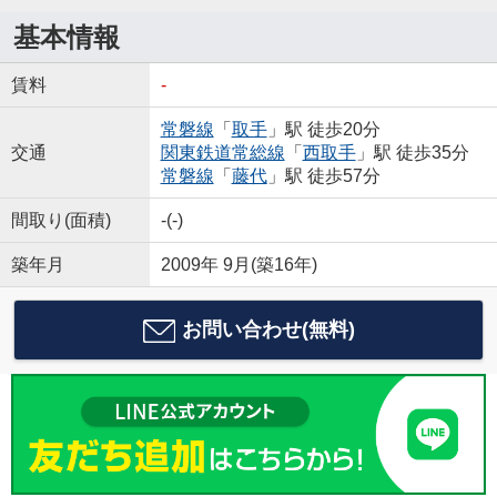
基本情報
賃料
-
常磐線
「
取手
」駅 徒歩20分
交通
関東鉄道常総線
「
西取手
」駅 徒歩35分
常磐線
「
藤代
」駅 徒歩57分
間取り(面積)
-(-)
築年月
2009年 9月(築16年)
お問い合わせ(無料)