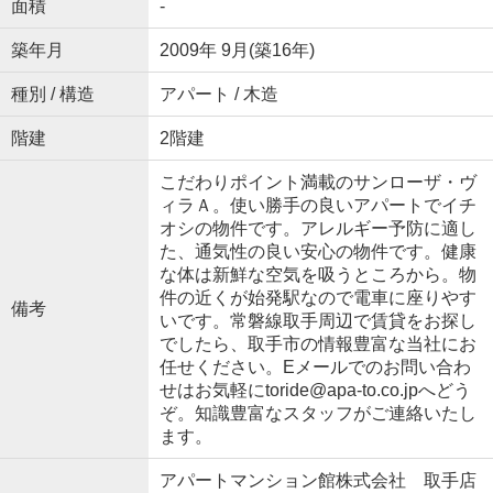
面積
-
築年月
2009年 9月(築16年)
種別 / 構造
アパート / 木造
階建
2階建
こだわりポイント満載のサンローザ・ヴ
ィラＡ。使い勝手の良いアパートでイチ
オシの物件です。アレルギー予防に適し
た、通気性の良い安心の物件です。健康
な体は新鮮な空気を吸うところから。物
件の近くが始発駅なので電車に座りやす
備考
いです。常磐線取手周辺で賃貸をお探し
でしたら、取手市の情報豊富な当社にお
任せください。Eメールでのお問い合わ
せはお気軽にtoride@apa-to.co.jpへどう
ぞ。知識豊富なスタッフがご連絡いたし
ます。
アパートマンション館株式会社 取手店