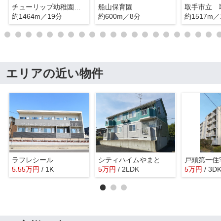
チューリップ幼稚園第二
船山保育園
約1464m／19分
約600m／8分
約1517m／
エリアの近い物件
ラフレシール
シティハイムやまと
戸頭第一住
5.55
万
円
/ 1K
5
万
円
/ 2LDK
5
万
円
/ 3D