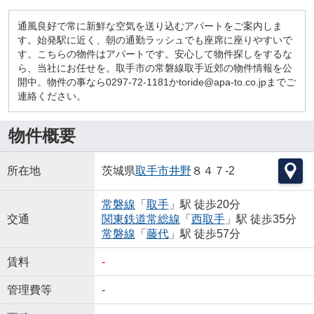
通風良好で常に新鮮な空気を送り込むアパートをご案内しま
す。始発駅に近く、朝の通勤ラッシュでも座席に座りやすいで
す。こちらの物件はアパートです。安心して物件探しをするな
ら、当社にお任せを。取手市の常磐線取手近郊の物件情報を公
開中。物件の事なら0297-72-1181かtoride@apa-to.co.jpまでご
連絡ください。
物件概要
所在地
茨城県
取手市
井野
８４７-2
常磐線
「
取手
」駅 徒歩20分
交通
関東鉄道常総線
「
西取手
」駅 徒歩35分
常磐線
「
藤代
」駅 徒歩57分
賃料
-
管理費等
-