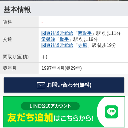
基本情報
賃料
-
関東鉄道常総線
「
西取手
」駅 徒歩11分
交通
常磐線
「
取手
」駅 徒歩19分
関東鉄道常総線
「
寺原
」駅 徒歩19分
間取り(面積)
-(-)
築年月
1997年 4月(築29年)
お問い合わせ(無料)