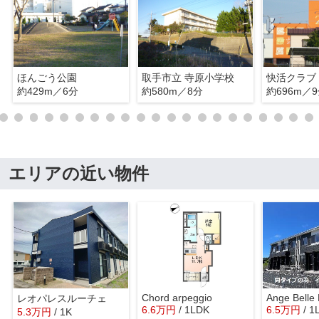
ほんごう公園
取手市立 寺原小学校
快活クラブ
約429m／6分
約580m／8分
約696m／
エリアの近い物件
Chord arpeggio
Ange Belle
レオパレスルーチェ
6.6
万
円
/ 1LDK
6.5
万
円
/ 1
5.3
万
円
/ 1K