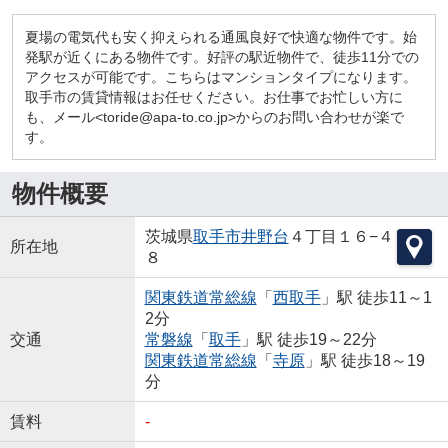
夏場の電気代も安く抑えられる通風良好で快適な物件です。始
発駅が近くにある物件です。好評の駅近物件で、徒歩11分での
アクセスが可能です。こちらはマンションタイプになります。
取手市の賃貸情報はお任せください。お仕事でお忙しい方に
も、メール<toride@apa-to.co.jp>からのお問い合わせが楽で
す。
物件概要
茨城県
取手市
井野台
４丁目１６−４
所在地
８
関東鉄道常総線
「
西取手
」駅 徒歩11～1
2分
交通
常磐線
「
取手
」駅 徒歩19～22分
関東鉄道常総線
「
寺原
」駅 徒歩18～19
分
賃料
-