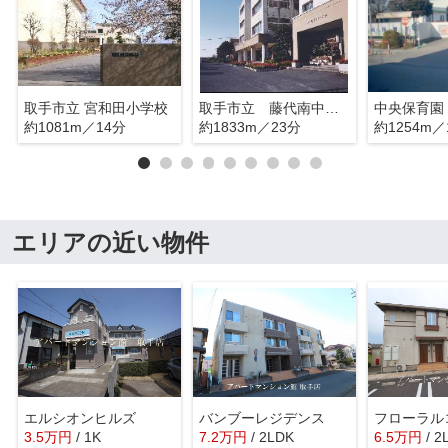
取手市立 宮和田小学校
取手市立 藤代南中学校
中央保育園
約1081m／14分
約1833m／23分
約1254m／
エリアの近い物件
エルシオンヒルズ
バンブーレジデンス
フローラル
3.5
万
円
/ 1K
7.2
万
円
/ 2LDK
6.5
万
円
/ 2