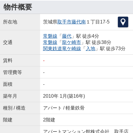
物件概要
所在地
茨城県
取手市
藤代南
１丁目17-5
常磐線
「
藤代
」駅 徒歩4分
交通
常磐線
「
龍ケ崎市
」駅 徒歩38分
関東鉄道竜ケ崎線
「
入地
」駅 徒歩73分
賃料
-
管理費等
-
面積
-
築年月
2010年 1月(築16年)
種別 / 構造
アパート / 軽量鉄骨
階建
2階建
アパートマンション館株式会社 取手店