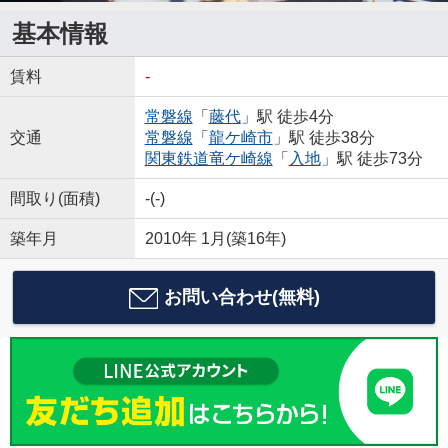
基本情報
賃料
-
常磐線
「
藤代
」駅 徒歩4分
交通
常磐線
「
龍ケ崎市
」駅 徒歩38分
関東鉄道竜ケ崎線
「
入地
」駅 徒歩73分
間取り(面積)
-(-)
築年月
2010年 1月(築16年)
お問い合わせ(無料)