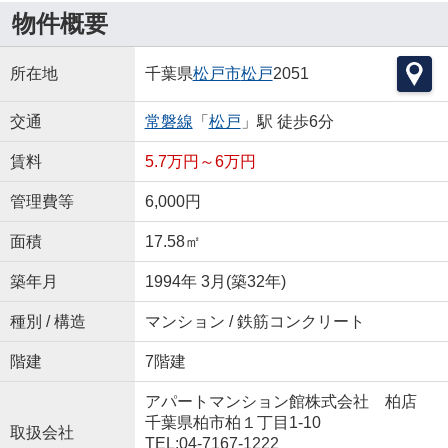
物件概要
所在地
千葉県
松戸市
松戸
2051
交通
常磐線
「
松戸
」駅 徒歩6分
賃料
5.7万円～6万円
管理費等
6,000円
面積
17.58㎡
築年月
1994年 3月(築32年)
種別 / 構造
マンション / 鉄筋コンクリート
階建
7階建
アパートマンション館株式会社 柏店
千葉県柏市柏１丁目1-10
取扱会社
TEL:04-7167-1222