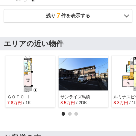
7
残り
件を表示する
エリアの近い物件
ＧＯＴＯ Ⅱ
サンライズ馬橋
ルミナスビラ
7.8
万
円
/ 1K
8.5
万
円
/ 2DK
8.3
万
円
/ 1