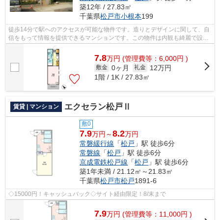
築12年 / 27.83㎡
千葉県
松戸市
小根本
199
徒歩14分で駅へのアクセスが可能な物件です。造りとデザインに関して、自
信をもって情報を提供できるマンションです。この物件は内観も綺麗で設備
も充実した、2014年築となっています...
7.8
万
円
(管理費等：6,000円 )
0ヶ月
12万円
敷金
礼金
1階 / 1K / 27.83㎡
エクセラン松戸Ⅱ
賃貸 | マンション
敷0
7.9
8.2
万円～
万円
常磐緩行線
「
松戸
」駅 徒歩6分
常磐線
「
松戸
」駅 徒歩6分
京成電鉄松戸線
「
松戸
」駅 徒歩6分
築1年未満 / 21.12㎡～21.83㎡
千葉県
松戸市
松戸
1891-6
◇15000円！キャッシュバック◇サイト経由限定！8/末まで
7.9
万
円
(管理費等：11,000円 )