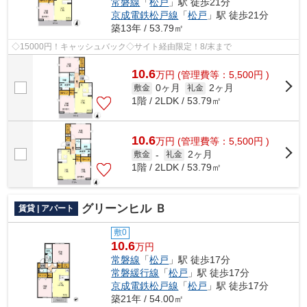
常磐線
「
松戸
」駅 徒歩21分
京成電鉄松戸線
「
松戸
」駅 徒歩21分
築13年 / 53.79㎡
◇15000円！キャッシュバック◇サイト経由限定！8/末まで
10.6
万
円
(管理費等：5,500円 )
0ヶ月
2ヶ月
敷金
礼金
1階 / 2LDK / 53.79㎡
10.6
万
円
(管理費等：5,500円 )
2ヶ月
敷金
-
礼金
1階 / 2LDK / 53.79㎡
グリーンヒル Ｂ
賃貸 | アパート
敷0
10.6
万円
常磐線
「
松戸
」駅 徒歩17分
常磐緩行線
「
松戸
」駅 徒歩17分
京成電鉄松戸線
「
松戸
」駅 徒歩17分
築21年 / 54.00㎡