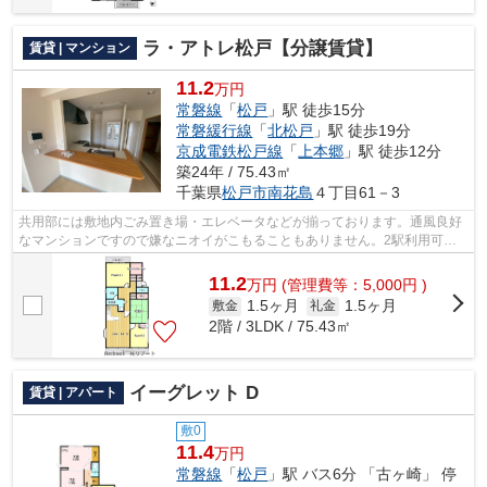
ラ・アトレ松戸【分譲賃貸】
賃貸 | マンション
11.2
万円
常磐線
「
松戸
」駅 徒歩15分
常磐緩行線
「
北松戸
」駅 徒歩19分
京成電鉄松戸線
「
上本郷
」駅 徒歩12分
築24年 / 75.43㎡
千葉県
松戸市
南花島
４丁目61－3
共用部には敷地内ごみ置き場・エレベータなどが揃っております。通風良好
なマンションですので嫌なニオイがこもることもありません。2駅利用可能
のマンションです。閑静な住宅地にある...
11.2
万
円
(管理費等：5,000円 )
1.5ヶ月
1.5ヶ月
敷金
礼金
2階 / 3LDK / 75.43㎡
イーグレット D
賃貸 | アパート
敷0
11.4
万円
常磐線
「
松戸
」駅 バス6分 「古ヶ崎」 停