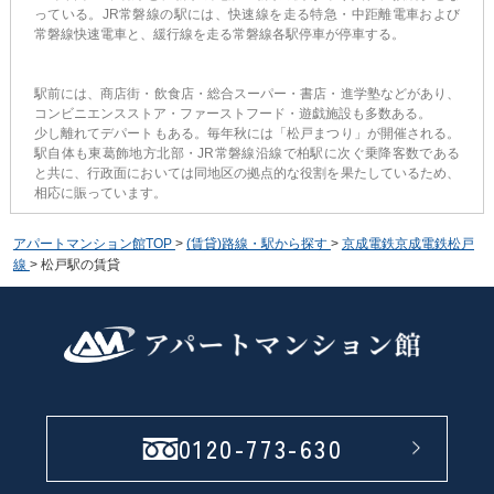
っている。JR常磐線の駅には、快速線を走る特急・中距離電車および
常磐線快速電車と、緩行線を走る常磐線各駅停車が停車する。
駅前には、商店街・飲食店・総合スーパー・書店・進学塾などがあり、
コンビニエンスストア・ファーストフード・遊戯施設も多数ある。
少し離れてデパートもある。毎年秋には「松戸まつり」が開催される。
駅自体も東葛飾地方北部・JR常磐線沿線で柏駅に次ぐ乗降客数である
と共に、行政面においては同地区の拠点的な役割を果たしているため、
相応に賑っています。
アパートマンション館TOP
>
(賃貸)路線・駅から探す
>
京成電鉄京成電鉄松戸
線
>
松戸駅の賃貸
0120-773-630