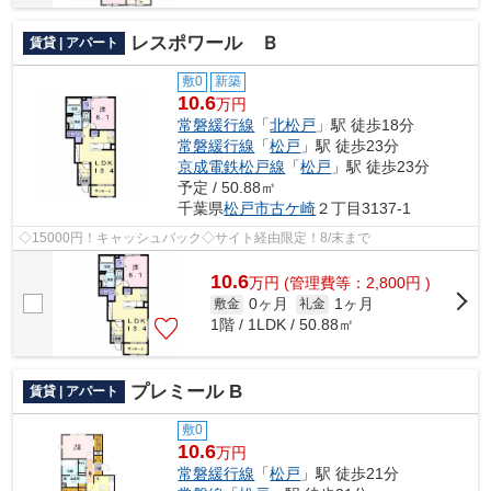
レスポワール Ｂ
賃貸 | アパート
敷0
新築
10.6
万円
常磐緩行線
「
北松戸
」駅 徒歩18分
常磐緩行線
「
松戸
」駅 徒歩23分
京成電鉄松戸線
「
松戸
」駅 徒歩23分
予定 / 50.88㎡
千葉県
松戸市
古ケ崎
２丁目3137-1
◇15000円！キャッシュバック◇サイト経由限定！8/末まで
10.6
万
円
(管理費等：2,800円 )
0ヶ月
1ヶ月
敷金
礼金
1階 / 1LDK / 50.88㎡
プレミール B
賃貸 | アパート
敷0
10.6
万円
常磐緩行線
「
松戸
」駅 徒歩21分