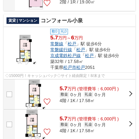
2階 / 1R / 19.00㎡
コンフォール小泉
賃貸 | マンション
敷0
礼0
5.7
6
万円～
万円
常磐線
「
松戸
」駅 徒歩6分
常磐緩行線
「
松戸
」駅 徒歩6分
京成電鉄松戸線
「
松戸
」駅 徒歩6分
築32年 / 17.58㎡
千葉県
松戸市
松戸
2051
◇15000円！キャッシュバック◇サイト経由限定！8/末まで
5.7
万
円
(管理費等：6,000円 )
0ヶ月
0ヶ月
敷金
礼金
4階 / 1K / 17.58㎡
5.7
万
円
(管理費等：6,000円 )
0ヶ月
0ヶ月
敷金
礼金
4階 / 1K / 17.58㎡