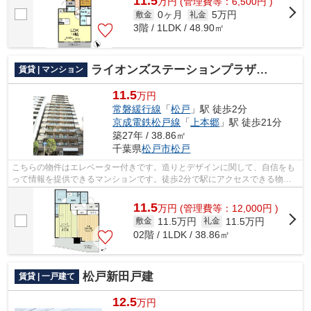
11.5
万
円
(管理費等：6,500円 )
0ヶ月
5万円
敷金
礼金
3階 / 1LDK / 48.90㎡
ライオンズステーションプラザ松戸
賃貸 | マンション
11.5
万円
常磐緩行線
「
松戸
」駅 徒歩2分
京成電鉄松戸線
「
上本郷
」駅 徒歩21分
築27年 / 38.86㎡
千葉県
松戸市
松戸
こちらの物件はエレベーター付きです。造りとデザインに関して、自信をも
って情報を提供できるマンションです。徒歩2分で駅にアクセスできる物件
です。不動産について分からない事も、...
11.5
万
円
(管理費等：12,000円 )
11.5万円
11.5万円
敷金
礼金
02階 / 1LDK / 38.86㎡
松戸新田戸建
賃貸 | 一戸建て
12.5
万円