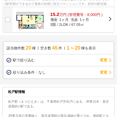
2駅利用ができるので電車の利用に役立つマンションです。好評の駅近物件
となっており、駅より徒歩9分に立地し...
15.2
万
円
(管理費等：8,000円 )
1ヶ月
1ヶ月
敷金
礼金
3階 / 2LDK / 67.05㎡
20
45
1～20
該当物件数
棟
空き数
件
棟を表示
駅で絞り込む
変更
変更
絞り込み条件：
なし
松戸駅情報
松戸駅（まつどえき）は、千葉県松戸市松戸にある、JR東日本・新京
成電鉄の駅である。
JR東日本の常磐線と、新京成電鉄の新京成線が乗り入れ、接続駅とな