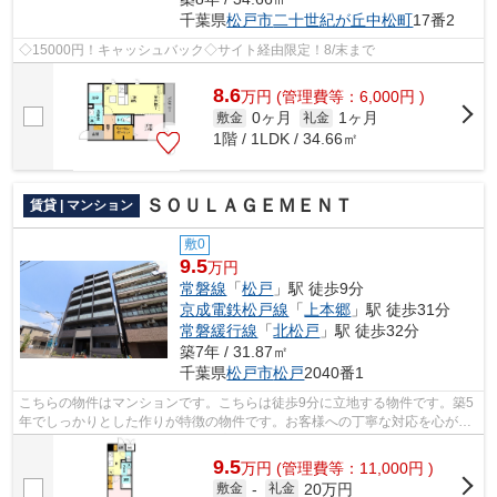
千葉県
松戸市
二十世紀が丘中松町
17番2
◇15000円！キャッシュバック◇サイト経由限定！8/末まで
8.6
万
円
(管理費等：6,000円 )
0ヶ月
1ヶ月
敷金
礼金
1階 / 1LDK / 34.66㎡
ＳＯＵＬＡＧＥＭＥＮＴ
賃貸 | マンション
敷0
9.5
万円
常磐線
「
松戸
」駅 徒歩9分
京成電鉄松戸線
「
上本郷
」駅 徒歩31分
常磐緩行線
「
北松戸
」駅 徒歩32分
築7年 / 31.87㎡
千葉県
松戸市
松戸
2040番1
こちらの物件はマンションです。こちらは徒歩9分に立地する物件です。築5
年でしっかりとした作りが特徴の物件です。お客様への丁寧な対応を心がけ
ているアパートマンション館 柏店だ...
9.5
万
円
(管理費等：11,000円 )
20万円
敷金
-
礼金