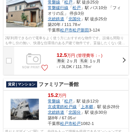
常磐線
「
松戸
」駅 徒歩25分
常磐緩行線
「
松戸
」駅 バス10分 「フィ
オリの丘」 停歩3分
北総鉄道
「
北国分
」駅 徒歩25分
築20年 / 111.78㎡
千葉県
松戸市
松戸新田
3-124
2駅利用できるので電車をよく使う方におすすめな物件です。設備も間取り
も申し分の無い、快適な住環境のある戸建て物件です。妥協したくない賃貸
戸建て探し。アパートマンション館 柏...
12.5
万
円
(管理費等：- )
2ヶ月
1ヶ月
敷金
礼金
- / 3LDK / 111.78㎡
ファミリア一番館
賃貸 | マンション
15.2
万円
常磐線
「
松戸
」駅 徒歩12分
京成電鉄松戸線
「
上本郷
」駅 徒歩28分
北総鉄道
「
北国分
」駅 徒歩30分
築8年 / 67.05㎡
千葉県
松戸市
松戸
1082-1
造りとデザインに関して、自信をもって情報を提供できるマンションです。