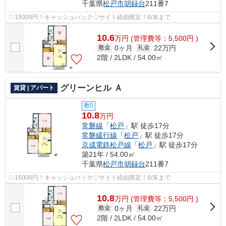
千葉県
松戸市
胡録台
211番7
◇15000円！キャッシュバック◇サイト経由限定！8/末まで
10.6
万
円
(管理費等：5,500円 )
0ヶ月
22万円
敷金
礼金
2階 / 2LDK / 54.00㎡
グリーンヒル Ａ
賃貸 | アパート
敷0
10.8
万円
常磐線
「
松戸
」駅 徒歩17分
常磐緩行線
「
松戸
」駅 徒歩17分
京成電鉄松戸線
「
松戸
」駅 徒歩17分
築21年 / 54.00㎡
千葉県
松戸市
胡録台
211番7
◇15000円！キャッシュバック◇サイト経由限定！8/末まで
10.8
万
円
(管理費等：5,500円 )
0ヶ月
22万円
敷金
礼金
2階 / 2LDK / 54.00㎡