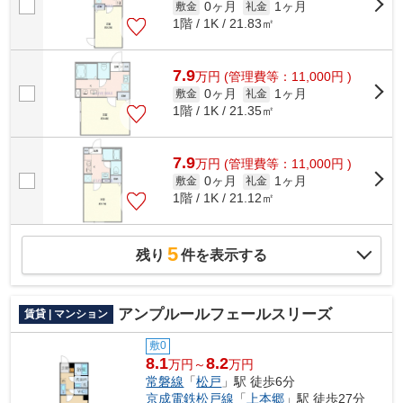
0ヶ月
1ヶ月
敷金
礼金
1階 / 1K / 21.83㎡
7.9
万
円
(管理費等：11,000円 )
0ヶ月
1ヶ月
敷金
礼金
1階 / 1K / 21.35㎡
7.9
万
円
(管理費等：11,000円 )
0ヶ月
1ヶ月
敷金
礼金
1階 / 1K / 21.12㎡
5
残り
件を表示する
アンプルールフェールスリーズ
賃貸 | マンション
敷0
8.1
8.2
万円～
万円
常磐線
「
松戸
」駅 徒歩6分
京成電鉄松戸線
「
上本郷
」駅 徒歩27分