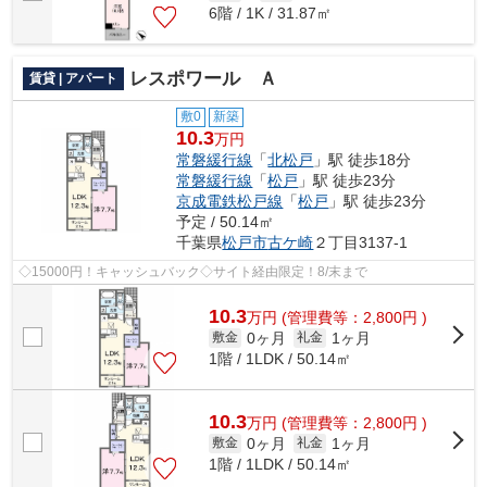
6階 / 1K / 31.87㎡
レスポワール Ａ
賃貸 | アパート
敷0
新築
10.3
万円
常磐緩行線
「
北松戸
」駅 徒歩18分
常磐緩行線
「
松戸
」駅 徒歩23分
京成電鉄松戸線
「
松戸
」駅 徒歩23分
予定 / 50.14㎡
千葉県
松戸市
古ケ崎
２丁目3137-1
◇15000円！キャッシュバック◇サイト経由限定！8/末まで
10.3
万
円
(管理費等：2,800円 )
0ヶ月
1ヶ月
敷金
礼金
1階 / 1LDK / 50.14㎡
10.3
万
円
(管理費等：2,800円 )
0ヶ月
1ヶ月
敷金
礼金
1階 / 1LDK / 50.14㎡