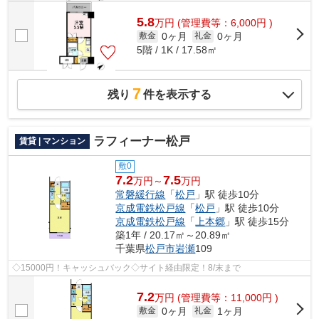
5.8
万
円
(管理費等：6,000円 )
0ヶ月
0ヶ月
敷金
礼金
5階 / 1K / 17.58㎡
7
残り
件を表示する
ラフィーナー松戸
賃貸 | マンション
敷0
7.2
7.5
万円～
万円
常磐緩行線
「
松戸
」駅 徒歩10分
京成電鉄松戸線
「
松戸
」駅 徒歩10分
京成電鉄松戸線
「
上本郷
」駅 徒歩15分
築1年 / 20.17㎡～20.89㎡
千葉県
松戸市
岩瀬
109
◇15000円！キャッシュバック◇サイト経由限定！8/末まで
7.2
万
円
(管理費等：11,000円 )
0ヶ月
1ヶ月
敷金
礼金