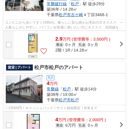
常磐緩行線
「
松戸
」駅 徒歩29分
築36年 / 14.28㎡
千葉県
松戸市
古ケ崎
４丁目3468-1
コンビニから歩いてすぐ(396m)。暮らしに安心感をお求めの方オススメ、一
人暮らしがしやすい。パソコンを快適に使いたい方にオススメ、光回線を繋
いでいる物件。駐車できるスペースも...
2.9
万
円
(管理費等：3,000円 )
0ヶ月
0ヶ月
敷金
礼金
2階 / 1R / 14.28㎡
松戸市松戸のアパート
賃貸 | アパート
礼0
4
万円
常磐線
「
松戸
」駅 徒歩14分
築38年 / 19.00㎡
千葉県
松戸市
松戸
◇15000円！キャッシュバック◇サイト経由限定！8/末まで
4
万
円
(管理費等：2,000円 )
6万円
0ヶ月
敷金
礼金