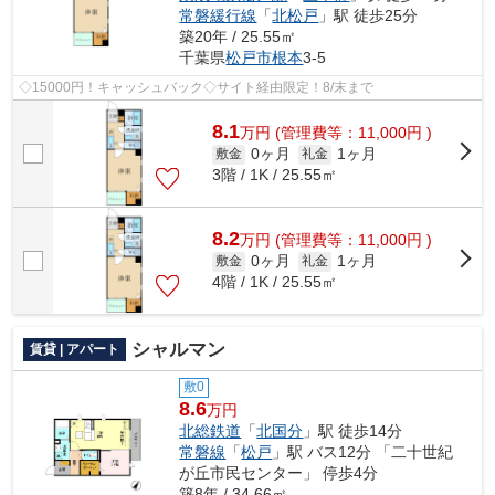
常磐緩行線
「
北松戸
」駅 徒歩25分
築20年 / 25.55㎡
千葉県
松戸市
根本
3-5
◇15000円！キャッシュバック◇サイト経由限定！8/末まで
8.1
万
円
(管理費等：11,000円 )
0ヶ月
1ヶ月
敷金
礼金
3階 / 1K / 25.55㎡
8.2
万
円
(管理費等：11,000円 )
0ヶ月
1ヶ月
敷金
礼金
4階 / 1K / 25.55㎡
シャルマン
賃貸 | アパート
敷0
8.6
万円
北総鉄道
「
北国分
」駅 徒歩14分
常磐線
「
松戸
」駅 バス12分 「二十世紀
が丘市民センター」 停歩4分
築8年 / 34.66㎡