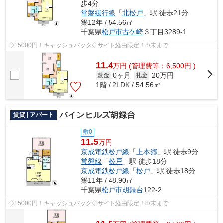
歩4分
常磐緩行線
「
北松戸
」駅 徒歩21分
築12年 / 54.56㎡
千葉県
松戸市
古ケ崎
３丁目3289-1
◇15000円！キャッシュバック◇サイト経由限定！8/末まで
11.4
万
円
(管理費等：6,500円 )
0ヶ月
20万円
敷金
礼金
1階 / 2LDK / 54.56㎡
パインヒルズ胡録台
賃貸 | アパート
敷0
11.5
万円
京成電鉄松戸線
「
上本郷
」駅 徒歩9分
常磐線
「
松戸
」駅 徒歩18分
京成電鉄松戸線
「
松戸
」駅 徒歩18分
築11年 / 48.90㎡
千葉県
松戸市
胡録台
122-2
◇15000円！キャッシュバック◇サイト経由限定！8/末まで