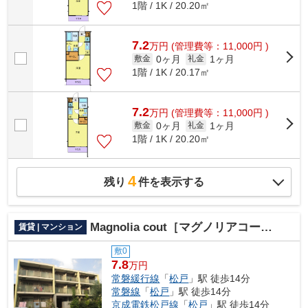
1階 / 1K / 20.20㎡
7.2
万
円
(管理費等：11,000円 )
0ヶ月
1ヶ月
敷金
礼金
1階 / 1K / 20.17㎡
7.2
万
円
(管理費等：11,000円 )
0ヶ月
1ヶ月
敷金
礼金
1階 / 1K / 20.20㎡
4
残り
件を表示する
Magnolia cout［マグノリアコート］ Ⅱ
賃貸 | マンション
敷0
7.8
万円
常磐緩行線
「
松戸
」駅 徒歩14分
常磐線
「
松戸
」駅 徒歩14分
京成電鉄松戸線
「
松戸
」駅 徒歩14分