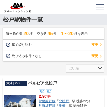
松戸駅物件一覧
20
45
1～20
該当物件数
棟
空き数
件
棟を表示
駅で絞り込む
変更
変更
絞り込み条件：
なし
ベルピア北松戸
賃貸 | アパート
敷0
礼0
2.9
万円
常磐緩行線
「
北松戸
」駅 徒歩22分
常磐緩行線
「
馬橋
」駅 徒歩36分