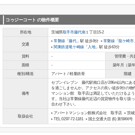
コゥジーコート
の物件概要
所在地
茨城県
取手市
藤代南
１丁目15-2
常磐線
「
藤代
」駅 徒歩9分
常磐線
「
龍ケ崎市
交通
関東鉄道竜ケ崎線
「
入地
」駅 徒歩63分
賃料
-
管理費・共
面積
-
築年月（築
種別/構造
アパート / 軽量鉄骨
階建
セブンイレブン 藤代駅南口店が286m以内にあ
を過ごしませんか。アクセスの良い徒歩9分の物
備考
マンション館 取手店は満足していただけるよう
す。当社は常磐線藤代近辺の賃貸物件を取り扱っています。
合わせ下さい。
アパートマンション館株式会社 取手店
茨城
取扱会社
TEL:0297-72-1181
国土交通大臣 (6) 第5966号