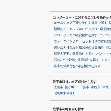
コゥジーコートに関するこだわり条件か
ルームシェア可能な物件を賃貸で探す
新婚さん、カップルにピッタリの賃貸物
フローリングの賃貸物件を探す
エアコ
ウォークインクローゼット付きの賃貸物
追い炊き可能なお風呂付の賃貸物件
I
保証人不要の賃貸物件を探す
バス・ト
2階以上で安全な賃貸物件を探す
エアコ
浴室乾燥機付きの賃貸物件を探す
取手市以外の市区町村から探す
土浦市
龍ケ崎市
下妻市
常総市
牛久
北相馬郡利根町
取手市の町名から探す