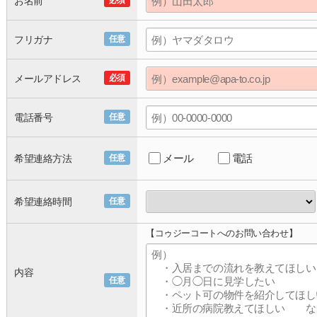
お名前
必須
フリガナ
任意
メールアドレス
必須
電話番号
任意
メール
電話
希望連絡方法
任意
希望連絡時間
任意
【コゥジーコートへのお問い合わせ】
内容
任意