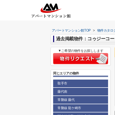
アパートマンション館TOP
>
物件カタロ
過去掲載物件：コゥジーコー
▼ご希望の物件をお探しします
同じエリアの物件
取手市
藤代南
常磐線 藤代
常磐線 龍ケ崎市