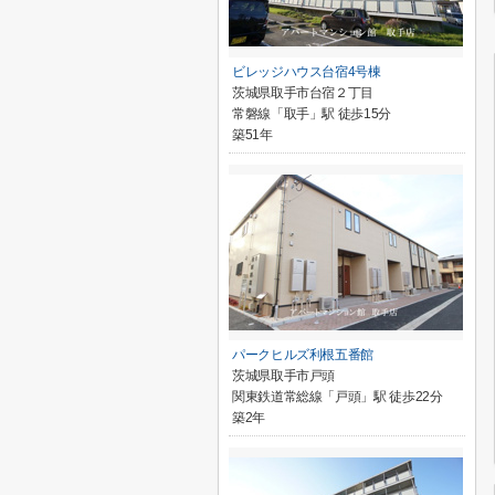
ビレッジハウス台宿4号棟
茨城県取手市台宿２丁目
常磐線「取手」駅 徒歩15分
築51年
パークヒルズ利根五番館
茨城県取手市戸頭
関東鉄道常総線「戸頭」駅 徒歩22分
築2年