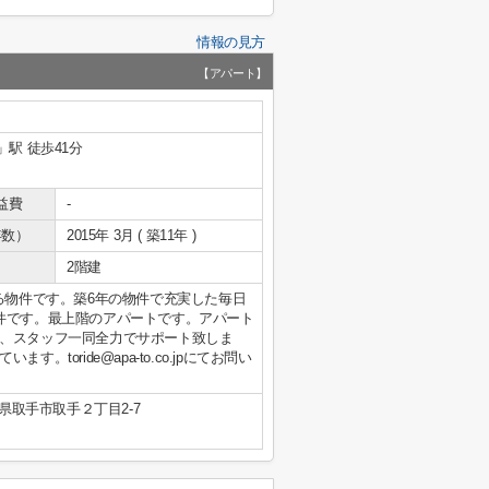
情報の見方
【アパート】
」駅 徒歩41分
益費
-
年数）
2015年 3月 ( 築11年 )
2階建
る物件です。築6年の物件で充実した毎日
件です。最上階のアパートです。アパート
、スタッフ一同全力でサポート致しま
toride@apa-to.co.jpにてお問い
県取手市取手２丁目2-7