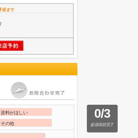
手店まで
7
0
/
3
資料がほしい
その他
必須項目完了