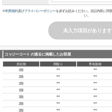
※
利用規約
及び
プライバシーポリシー
を必ずお読みください。左記内容に同
い。
未入力項目があります
コゥジーコート
の過去に掲載したお部屋
所在階
間取り
専有面積
1階
***
***
1階
***
***
1階
***
***
1階
***
***
2階
***
***
2階
***
***
2階
***
***