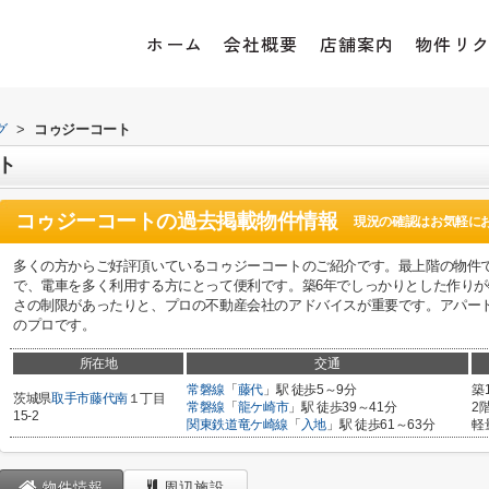
ホーム
会社概要
店舗案内
物件リ
グ
>
コゥジーコート
ト
コゥジーコート
の過去掲載物件情報
現況の確認はお気軽に
多くの方からご好評頂いているコゥジーコートのご紹介です。最上階の物件
で、電車を多く利用する方にとって便利です。築6年でしっかりとした作り
さの制限があったりと、プロの不動産会社のアドバイスが重要です。アパー
のプロです。
所在地
交通
常磐線
「
藤代
」駅 徒歩5～9分
築
茨城県
取手市
藤代南
１丁目
常磐線
「
龍ケ崎市
」駅 徒歩39～41分
2
15-2
関東鉄道竜ケ崎線
「
入地
」駅 徒歩61～63分
軽
物件情報
周辺施設