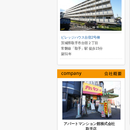
ビレッジハウス台宿2号棟
茨城県取手市台宿２丁目
常磐線「取手」駅 徒歩15分
築51年
アパートマンション館株式会社
取手店