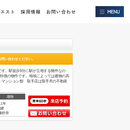
クエスト
採用情報
お問い合わせ
お問い合わせください。
です。駅徒歩9分に駅が立地する物件なの
が特徴の物件です。地域によっては建物の高
トマンション館 取手店は取手市の不動産
建物
11年
階建
量鉄骨