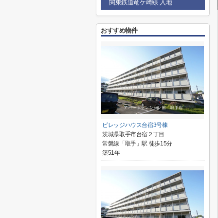
関東鉄道竜ケ崎線 入地
おすすめ物件
ビレッジハウス台宿3号棟
茨城県取手市台宿２丁目
常磐線「取手」駅 徒歩15分
築51年