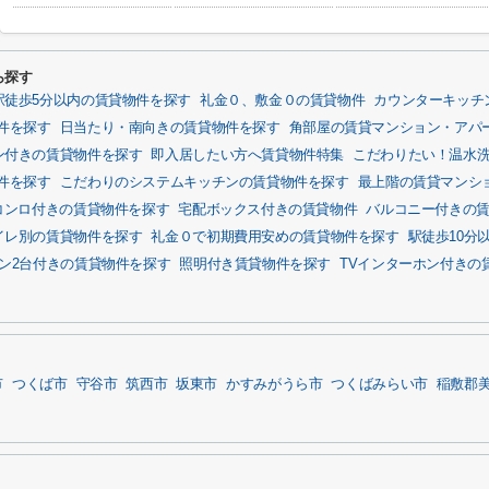
ら探す
駅徒歩5分以内の賃貸物件を探す
礼金０、敷金０の賃貸物件
カウンターキッチ
件を探す
日当たり・南向きの賃貸物件を探す
角部屋の賃貸マンション・アパ
ン付きの賃貸物件を探す
即入居したい方へ賃貸物件特集
こだわりたい！温水
件を探す
こだわりのシステムキッチンの賃貸物件を探す
最上階の賃貸マンシ
Hコンロ付きの賃貸物件を探す
宅配ボックス付きの賃貸物件
バルコニー付きの
イレ別の賃貸物件を探す
礼金０で初期費用安めの賃貸物件を探す
駅徒歩10分
ン2台付きの賃貸物件を探す
照明付き賃貸物件を探す
TVインターホン付きの
市
つくば市
守谷市
筑西市
坂東市
かすみがうら市
つくばみらい市
稲敷郡