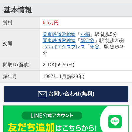
基本情報
賃料
6.5万円
関東鉄道常総線
「
小絹
」駅 徒歩5分
関東鉄道常総線
「
新守谷
」駅 徒歩25分
交通
つくばエクスプレス
「
守谷
」駅 徒歩49
分
間取り(面積)
2LDK(59.56㎡)
築年月
1997年 1月(築29年)
お問い合わせ(無料)