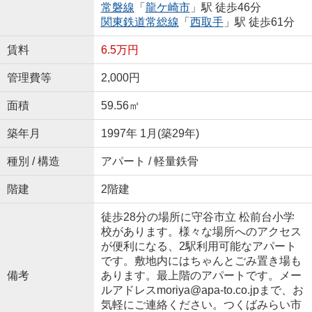
常磐線
「
龍ケ崎市
」駅 徒歩46分
関東鉄道常総線
「
西取手
」駅 徒歩61分
賃料
6.5万円
管理費等
2,000円
面積
59.56㎡
築年月
1997年 1月(築29年)
種別 / 構造
アパート / 軽量鉄骨
階建
2階建
徒歩28分の場所に守谷市立 松前台小学
校があります。様々な場所へのアクセス
が便利になる、2駅利用可能なアパート
です。敷地内にはちゃんとごみ置き場も
備考
あります。最上階のアパートです。メー
ルアドレスmoriya@apa-to.co.jpまで、お
気軽にご連絡ください。つくばみらい市