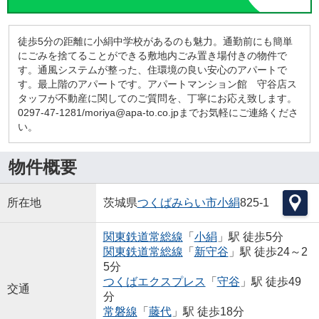
徒歩5分の距離に小絹中学校があるのも魅力。通勤前にも簡単
にごみを捨てることができる敷地内ごみ置き場付きの物件で
す。通風システムが整った、住環境の良い安心のアパートで
す。最上階のアパートです。アパートマンション館 守谷店ス
タッフが不動産に関してのご質問を、丁寧にお応え致します。
0297-47-1281/moriya@apa-to.co.jpまでお気軽にご連絡くださ
い。
物件概要
所在地
茨城県
つくばみらい市
小絹
825-1
関東鉄道常総線
「
小絹
」駅 徒歩5分
関東鉄道常総線
「
新守谷
」駅 徒歩24～2
5分
つくばエクスプレス
「
守谷
」駅 徒歩49
交通
分
常磐線
「
藤代
」駅 徒歩18分