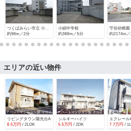
つくばみらい市立 小絹小学校
小絹中学校
守谷幼稚園
約98m／2分
約388m／5分
約2174m／
エリアの近い物件
リビングタウン陽光台A
シルキーハイツ
エクレール
8.5
万
円
/ 2LDK
5.5
万
円
/ 2DK
7.7
万
円
/ 1