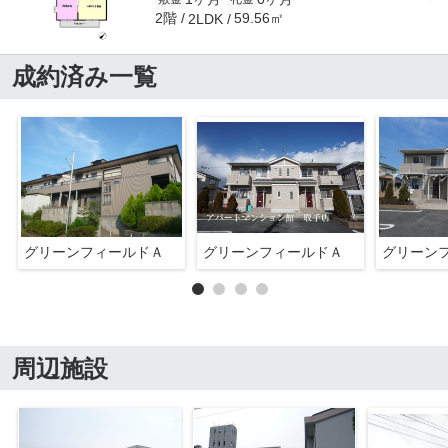
2階
59.56㎡
2LDK
成約済み一覧
グリーンフィールドＡ
グリーンフィールドＡ
グリーン
周辺施設