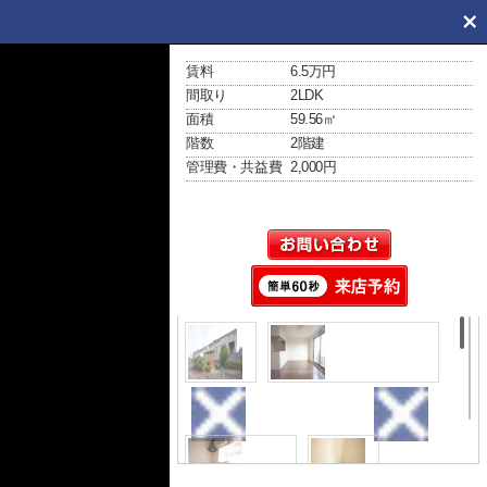
賃料
6.5万円
間取り
2LDK
面積
59.56㎡
階数
2階建
管理費・共益費
2,000円
外観
居間・リビング