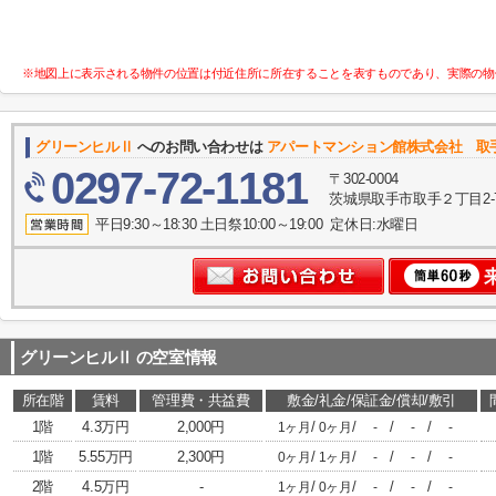
※地図上に表示される物件の位置は付近住所に所在することを表すものであり、実際の物
グリーンヒルⅡ
へのお問い合わせは
アパートマンション館株式会社 取
0297-72-1181
〒302-0004
茨城県取手市取手２丁目2-
平日9:30～18:30 土日祭10:00～19:00 定休日:水曜日
グリーンヒルⅡ
の空室情報
所在階
賃料
管理費・共益費
敷金/礼金/保証金/償却/敷引
1階
4.3万円
2,000円
/
/
/
/
1ヶ月
0ヶ月
-
-
-
1階
5.55万円
2,300円
/
/
/
/
0ヶ月
1ヶ月
-
-
-
2階
4.5万円
-
/
/
/
/
1ヶ月
0ヶ月
-
-
-