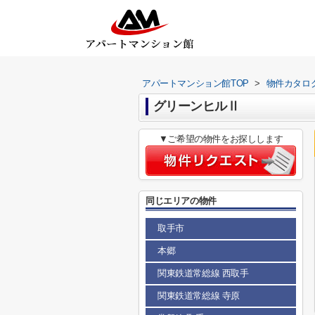
アパートマンション館TOP
>
物件カタロ
グリーンヒルⅡ
▼ご希望の物件をお探しします
同じエリアの物件
取手市
本郷
関東鉄道常総線 西取手
関東鉄道常総線 寺原