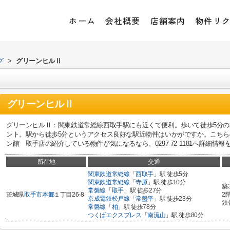
ホーム
会社概要
店舗案内
物件リ
グ
>
グリーンヒルⅡ
グリーンヒルⅡ
グリーンヒルⅡ：関東鉄道常総線西取手駅にも近くて便利。歩いて徒歩5分
ント。駅から徒歩5分というアクセス良好な駅近物件はいかがですか。こち
ン館 取手店の紹介している物件が気になるなら、0297-72-1181へ詳細情
所在地
交通
関東鉄道常総線
「
西取手
」駅 徒歩5分
関東鉄道常総線
「
寺原
」駅 徒歩10分
築
常磐線
「
取手
」駅 徒歩27分
茨城県
取手市
本郷
１丁目26-8
2
京成電鉄松戸線
「
常盤平
」駅 徒歩23分
鉄
常磐線
「
柏
」駅 徒歩78分
つくばエクスプレス
「
南流山
」駅 徒歩80分