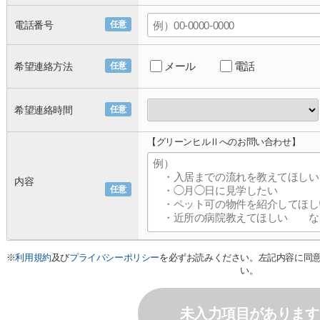
電話番号
任意
メール
電話
希望連絡方法
任意
希望連絡時間
任意
【グリーンヒルⅡへのお問い合わせ】
内容
任意
※
利用規約
及び
プライバシーポリシー
を必ずお読みください。左記内容に同
い。
未入力項目があります