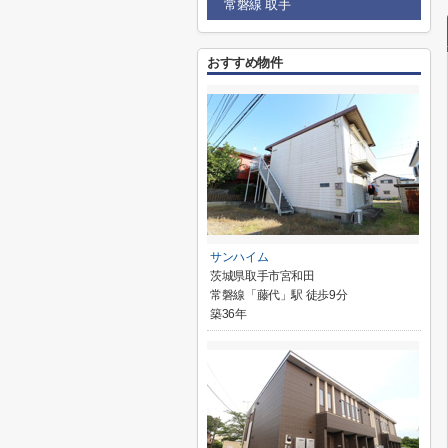
常磐線 取手
おすすめ物件
サンハイム
茨城県取手市宮和田
常磐線「藤代」駅 徒歩9分
築36年