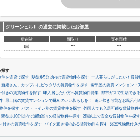
グリーンヒルⅡ
の過去に掲載したお部屋
所在階
間取り
専有面積
1階
***
***
ら探す
物件を賃貸で探す
駅徒歩5分以内の賃貸物件を探す
一人暮らしがしたい！賃貸
新婚さん、カップルにピッタリの賃貸物件を探す
角部屋の賃貸マンション・
ン付きの賃貸物件を探す
即入居したい方へ賃貸物件特集
都市ガスで生活でき
件
最上階の賃貸マンションで眺めのいい暮らしを！
追い炊き可能なお風呂付
物件を探す
バス・トイレ別の賃貸物件を探す
外国人でも入居可能な賃貸物件
駅徒歩10分以内で通勤楽々の賃貸物件を探す
2階以上で安全な賃貸物件を探
ホン付きの賃貸物件を探す
バイク置き場のある賃貸物件を探す
浴室乾燥機付き