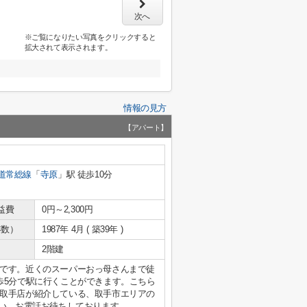
次へ
※ご覧になりたい写真をクリックすると
拡大されて表示されます。
情報の見方
【アパート】
道常総線
「
寺原
」駅 徒歩10分
益費
0円～2,300円
年数）
1987年 4月 ( 築39年 )
2階建
です。近くのスーパーおっ母さんまで徒
歩5分で駅に行くことができます。こちら
取手店が紹介している、取手市エリアの
約下さい。お電話お待ちしております。