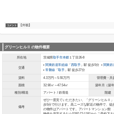
【外観】
コメント
グリーンヒルⅡ
の物件概要
所在地
茨城県
取手市
本郷
１丁目26-8
関東鉄道常総線
「
西取手
」駅 徒歩5分
関東鉄
交通
常磐線
「
取手
」駅 徒歩27分
賃料
4.3万円～5.55万円
管理費・共
面積
32.90㎡～47.54㎡
築年月（築
種別/構造
アパート / 鉄骨造
階建
ぜひ一度見ていただきたい、「グリーンヒルⅡ」
歩5分で行けます。高ニーズな駅近の物件で、徒
備考
の物件はアパートです。アパートマンション館 
物件を見学するなら0297-72-1181からご予