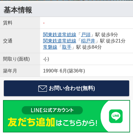
基本情報
賃料
-
関東鉄道常総線
「
戸頭
」駅 徒歩9分
交通
関東鉄道常総線
「
稲戸井
」駅 徒歩21分
常磐線
「
取手
」駅 徒歩84分
間取り(面積)
-(-)
築年月
1990年 6月(築36年)
お問い合わせ(無料)