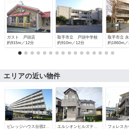
ガスト 戸頭店
取手市立 戸頭中学校
取手市立 
約915m／12分
約910m／12分
約1860m／
エリアの近い物件
ビレッジハウス台宿2号棟
エルシオンヒルズテナント
フェレスカ