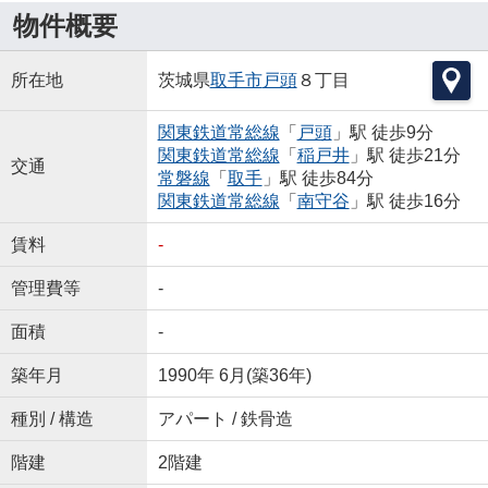
物件概要
所在地
茨城県
取手市
戸頭
８丁目
関東鉄道常総線
「
戸頭
」駅 徒歩9分
関東鉄道常総線
「
稲戸井
」駅 徒歩21分
交通
常磐線
「
取手
」駅 徒歩84分
関東鉄道常総線
「
南守谷
」駅 徒歩16分
賃料
-
管理費等
-
面積
-
築年月
1990年 6月(築36年)
種別 / 構造
アパート / 鉄骨造
階建
2階建