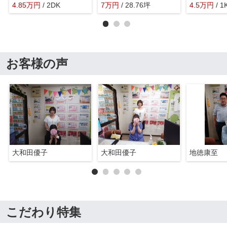
4.85
万
円
/ 2DK
7
万
円
/ 28.76坪
4.5
万
円
/ 1
お客様の声
大和田優子
大和田優子
地徳康至
こだわり特集